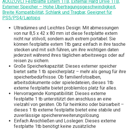
AOUZOVLI Festplatte Extern 1TB, External Hard Drive 1TB,
Externer Speicher – Hohe Übertragungsgeschwindigkeit,
Breite Kompatibilität, Schlank und Tragbar, Geeignet für
PS5/PS4/Laptops
Ultradünnes und Leichtes Design: Mit abmessungen
von nur 8,5 x 42 x 80 mm ist diese festplatte extern
nicht nur stilvoll, sondern auch extrem portabel. Sie
können festplatte extern 1tb ganz einfach in ihre tasche
stecken und mit sich führen, um ihre wichtigen daten
jederzeit während ihres täglichen arbeitswegs oder auf
reisen zu sichern.
Große Speicherkapazität: Dieses externer speicher
bietet satte 1 tb speicherplatz – mehr als genug für ihre
speicherbedürfnisse. Ob familienfotoalben,
arbeitsdokumente oder spieledateien, dieses 1tb
externe festplatte bietet problemlos platz für alles.
Hervorragende Kompatibilität: Dieses externe
festplatte 1 tb unterstützt den anschluss an eine
vielzahl von geräten. Ob für heimkino oder büroarbeit –
dieses 1 tb externe festplatte bietet eine stabile und
zuverlässige speichererweiterungslösung.
Einfach Anschließen und Loslegen: Dieses externe
festplatte 1tb benötigt keine zusätzliche