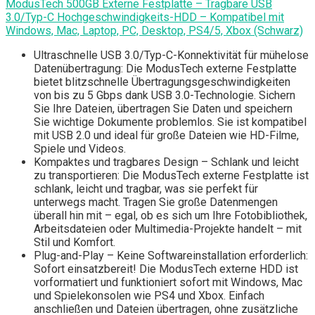
ModusTech 500GB Externe Festplatte – Tragbare USB
3.0/Typ-C Hochgeschwindigkeits-HDD – Kompatibel mit
Windows, Mac, Laptop, PC, Desktop, PS4/5, Xbox (Schwarz)
Ultraschnelle USB 3.0/Typ-C-Konnektivität für mühelose
Datenübertragung: Die ModusTech externe Festplatte
bietet blitzschnelle Übertragungsgeschwindigkeiten
von bis zu 5 Gbps dank USB 3.0-Technologie. Sichern
Sie Ihre Dateien, übertragen Sie Daten und speichern
Sie wichtige Dokumente problemlos. Sie ist kompatibel
mit USB 2.0 und ideal für große Dateien wie HD-Filme,
Spiele und Videos.
Kompaktes und tragbares Design – Schlank und leicht
zu transportieren: Die ModusTech externe Festplatte ist
schlank, leicht und tragbar, was sie perfekt für
unterwegs macht. Tragen Sie große Datenmengen
überall hin mit – egal, ob es sich um Ihre Fotobibliothek,
Arbeitsdateien oder Multimedia-Projekte handelt – mit
Stil und Komfort.
Plug-and-Play – Keine Softwareinstallation erforderlich:
Sofort einsatzbereit! Die ModusTech externe HDD ist
vorformatiert und funktioniert sofort mit Windows, Mac
und Spielekonsolen wie PS4 und Xbox. Einfach
anschließen und Dateien übertragen, ohne zusätzliche