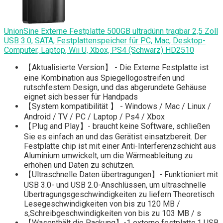
UnionSine Externe Festplatte 500GB ultradünn tragbar 2,5 Zoll
USB 3.0, SATA, Festplattenspeicher für PC, Mac, Desktop-
Computer, Laptop, Wii U, Xbox, PS4 (Schwarz) HD2510
【Aktualisierte Version】 - Die Externe Festplatte ist
eine Kombination aus Spiegellogostreifen und
rutschfestem Design, und das abgerundete Gehäuse
eignet sich besser für Handpads
【System kompatibilität 】 - Windows / Mac / Linux /
Android / TV / PC / Laptop / Ps4 / Xbox
【Plug and Play】- braucht keine Software, schließen
Sie es einfach an und das Gerätist einsatzbereit. Der
Festplatte chip ist mit einer Anti-Interferenzschicht aus
Aluminium umwickelt, um die Wärmeableitung zu
erhöhen und Daten zu schützen.
【Ultraschnelle Daten übertragungen】- Funktioniert mit
USB 3.0- und USB 2.0-Anschlüssen, um ultraschnelle
Übertragungsgeschwindigkeiten zu liefern Theoretisch
Lesegeschwindigkeiten von bis zu 120 MB /
s,Schreibgeschwindigkeiten von bis zu 103 MB / s
【Wasenthält die Packung】-1 externe festplatte,1 USB