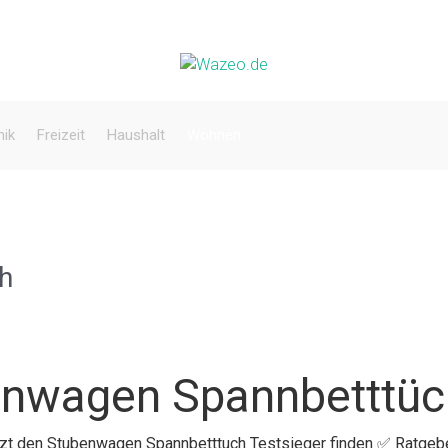
nik
Freizeit
Haushalt
Wohnen
h
enwagen Spannbetttüc
etzt den Stubenwagen Spannbetttuch Testsieger finden ✅ Ratgeb