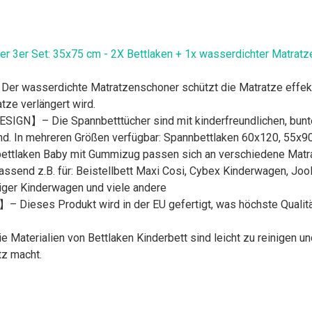
 3er Set: 35x75 cm - 2X Bettlaken + 1x wasserdichter Matratze
serdichte Matratzenschoner schützt die Matratze effektiv
ze verlängert wird.
 Die Spannbetttücher sind mit kinderfreundlichen, bunten 
sind. In mehreren Größen verfügbar: Spannbettlaken 60x120, 55x
ken Baby mit Gummizug passen sich an verschiedene Matratze
ssend z.B. für: Beistellbett Maxi Cosi, Cybex Kinderwagen, Jool
ger Kinderwagen und viele andere
ses Produkt wird in der EU gefertigt, was höchste Qualität
ialien von Bettlaken Kinderbett sind leicht zu reinigen und
tz macht.