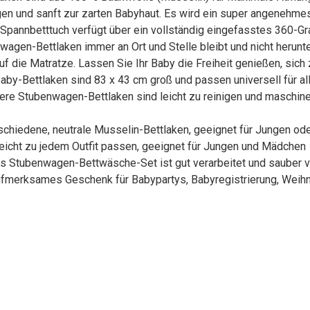
n und sanft zur zarten Babyhaut. Es wird ein super angenehmes S
Spannbetttuch verfügt über ein vollständig eingefasstes 360-Gr
wagen-Bettlaken immer an Ort und Stelle bleibt und nicht herunterf
 die Matratze. Lassen Sie Ihr Baby die Freiheit genießen, sich 
Baby-Bettlaken sind 83 x 43 cm groß und passen universell für al
e Stubenwagen-Bettlaken sind leicht zu reinigen und maschinen
rschiedene, neutrale Musselin-Bettlaken, geeignet für Jungen od
eicht zu jedem Outfit passen, geeignet für Jungen und Mädchen
s Stubenwagen-Bettwäsche-Set ist gut verarbeitet und sauber ve
aufmerksames Geschenk für Babypartys, Babyregistrierung, Weih