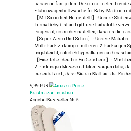
passen in fast jedem Dekor und bieten Freude 
Stubenwagenbettwäsche für Baby-Mädchen od
【Mit Sicherheit Hergestellt】-Unsere Stubenwag
Formaldehyd ist und giftfreie Farbstoffe ver
eingenäht, um sicherzustellen, dass es die ganz
【Super Weich Und Schön】- Unsere Matratzensch
Multi-Pack zu kompromittieren. 2 Packungen Sp
ungebleicht, natürlich hypoallergen und maschi
【Eine Tolle Idee Für Ein Geschenk】- Macht ein 
2 Packungen Moseskorblaken sorgen dafür, das
bedeutet auch, dass Sie ein Blatt auf der Kind
9,99 EUR
Bei Amazon ansehen
Angebot
Bestseller Nr. 5