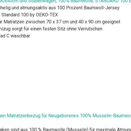
en 90x40cm und Stubenwagen, 100% Baumwolle, STANDARD 100 b
Kuschelig und atmungsaktiv aus 100 Prozent Baumwoll-Jersey
ch Standard 100 by OEKO-TEX
für Matratzen zwischen 70 x 37 cm und 40 x 90 cm geeignet
izug sorgt für einen festen Sitz ohne Verrutschen
Grad C waschbar
agen Matratzenbezug für Neugeborenes 100% Musselin-Baumwo
laken sind aus 100 % Baumwolle (Musselin) für maximale Atmungsa