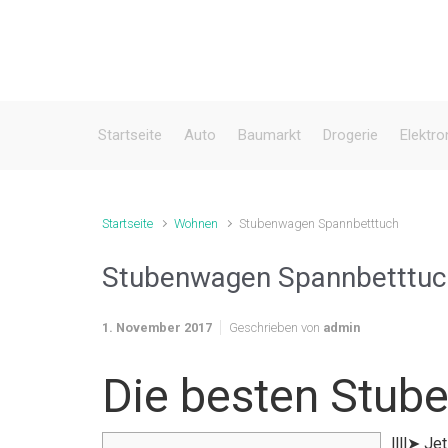
Zum Hauptinhalt springen
Startseite
Auto
Baumarkt
Drogerie
Elektro
Startseite
Wohnen
Stubenwagen Spannbetttuch
Stubenwagen Spannbetttuc
1. November 2017
Geschrieben von
admin
Die besten Stub
llll➤ J