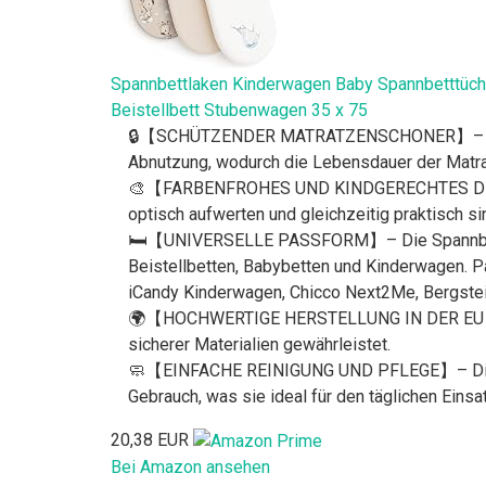
Spannbettlaken Kinderwagen Baby Spannbetttücher
Beistellbett Stubenwagen 35 x 75
🔒【SCHÜTZENDER MATRATZENSCHONER】– Der was
Abnutzung, wodurch die Lebensdauer der Matrat
🎨【FARBENFROHES UND KINDGERECHTES DESIGN】–
optisch aufwerten und gleichzeitig praktisch 
🛏️【UNIVERSELLE PASSFORM】– Die Spannbettla
Beistellbetten, Babybetten und Kinderwagen. Pa
iCandy Kinderwagen, Chicco Next2Me, Bergstei
🌍【HOCHWERTIGE HERSTELLUNG IN DER EU】– Die
sicherer Materialien gewährleistet.
🧼【EINFACHE REINIGUNG UND PFLEGE】– Die Mater
Gebrauch, was sie ideal für den täglichen Einsa
20,38 EUR
Bei Amazon ansehen