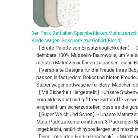
3er-Pack Bettlaken Spannbettlaken,Matratzensch
Kinderwagen. Geschenk zur Geburt(Florid)
【Breite Palette von Einsatzmöglichkeiten】- 
dehnbare 100% Musselin-Baumwolle, um Vielseit
meisten.Matratzenauflagen zu passen, die in 
【Verspielte Designs für die Freude Ihres Ba
passen in fast jedem Dekor und bieten Freude 
Stubenwagenbettwäsche für Baby-Mädchen od
【Mit Sicherheit Hergestellt】-Unsere Stubenwa
Formaldehyd ist und giftfreie Farbstoffe ver
eingenäht, um sicherzustellen, dass es die ganz
【Super Weich Und Schön】- Unsere Matratzensch
Multi-Pack zu kompromittieren. 3 Packungen Sp
ungebleicht, natürlich hypoallergen und maschi
【Eine Tolle Idee Für Ein Geschenk】- Macht ein 