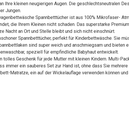
an Ihre kleinen neugierigen Augen. Die geschlechtsneutralen De
er Jungen.
enbettwäsche Spannbetttücher ist aus 100% Mikrofaser- Atmungs
wendet, die Ihrem Kleinen nicht schaden. Das superstarke Prem
e Nacht an Ort und Stelle bleibt und sich nicht einschnürt.
oner Spannbetttücher, perfekt für Kinderbettwäsche. Sie müsse
annbettlaken sind super weich und anschmiegsam und bieten ein
nenwaschbar, speziell für empfindliche Babyhaut entwickelt.
tolles Geschenk für jede Mutter mit kleinen Kindern. Multi-Pac
s immer ein sauberes Set zur Hand ist, ohne dass Sie mehrere
erbett-Matratze, ein auf der Wickelauflage verwenden können un