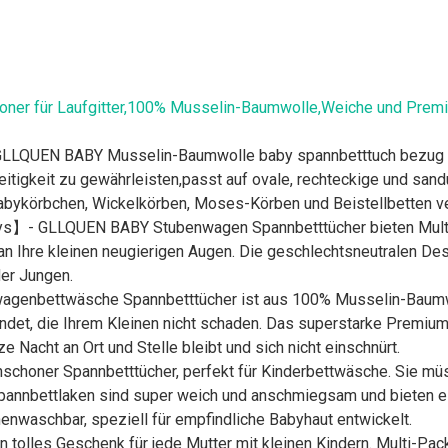
oner für Laufgitter,100% Musselin-Baumwolle,Weiche und Premiu
GLLQUEN BABY Musselin-Baumwolle baby spannbetttuch bezug bi
igkeit zu gewährleisten,passt auf ovale, rechteckige und sandu
Babykörbchen, Wickelkörben, Moses-Körben und Beistellbetten 
bys】- GLLQUEN BABY Stubenwagen Spannbetttücher bieten Multi-
an Ihre kleinen neugierigen Augen. Die geschlechtsneutralen De
er Jungen.
genbettwäsche Spannbetttücher ist aus 100% Musselin-Baumwolle
wendet, die Ihrem Kleinen nicht schaden. Das superstarke Prem
e Nacht an Ort und Stelle bleibt und sich nicht einschnürt.
oner Spannbetttücher, perfekt für Kinderbettwäsche. Sie müsse
annbettlaken sind super weich und anschmiegsam und bieten ein
nenwaschbar, speziell für empfindliche Babyhaut entwickelt.
tolles Geschenk für jede Mutter mit kleinen Kindern. Multi-Pac