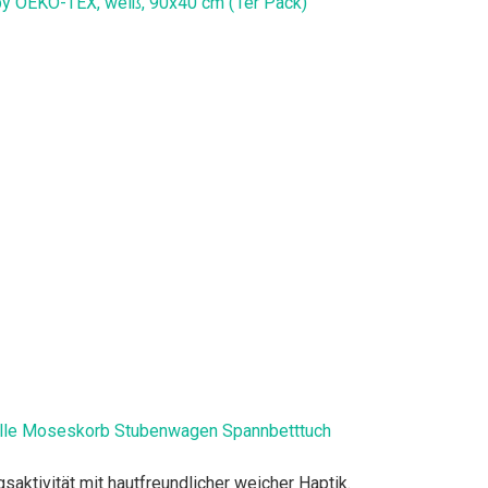
y OEKO-TEX, weiß, 90x40 cm (1er Pack)
lle Moseskorb Stubenwagen Spannbetttuch
ktivität mit hautfreundlicher weicher Haptik.