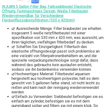
WJUAN 5 Gallon Filter Bag, Farbsiebbeutel Elastische
Öffnung, Feinmaschiges Design, Weiße Filterbeutel
Wiederverwendbar, für Verschiedene
Fleckenflüssigkeitsfiltration (530 x 420mm)
🌿 Ausreichende Menge: Filter braubeutel sie erhalten
insgesamt 5 weiße netzfilterbeutel mit einer
spezifikation von 530 mm x 420 mm, was ausreicht, um
ihren täglichen, vielfältigen filterbedarf zu decken.
🌿 Schaffen Sie Einzigartigkeit: Filtertuch das
elastische öffnungsdesign passt sich problemlos an
eine vielzahl von filterpatronenbehältern an, und die
spezielle verpackungstechnologie sorgt dafür, dass
während des gebrauchs kein auslaufen entsteht,
sodass sie ihn bedenkenlos verwenden können.
🌿Hochwertiges Material: Filterbeutel aquarium
hergestellt aus hochwertigem polyester, hält es dem
gewicht von 5 gallonen farbe stand, ist nicht leicht zu
reißen und kann nach der reinigung wiederverwendet
werden.
🌿Einfach zu Verwenden: Siebbeutel befestigen sie es
einfach am zylinder, befestigen sie es mit dem
gummiband sicher und filtern sie mit einem klick. So