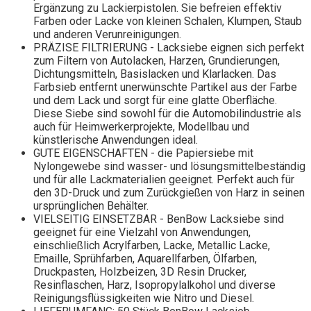
Ergänzung zu Lackierpistolen. Sie befreien effektiv
Farben oder Lacke von kleinen Schalen, Klumpen, Staub
und anderen Verunreinigungen.
PRÄZISE FILTRIERUNG - Lacksiebe eignen sich perfekt
zum Filtern von Autolacken, Harzen, Grundierungen,
Dichtungsmitteln, Basislacken und Klarlacken. Das
Farbsieb entfernt unerwünschte Partikel aus der Farbe
und dem Lack und sorgt für eine glatte Oberfläche.
Diese Siebe sind sowohl für die Automobilindustrie als
auch für Heimwerkerprojekte, Modellbau und
künstlerische Anwendungen ideal.
GUTE EIGENSCHAFTEN - die Papiersiebe mit
Nylongewebe sind wasser- und lösungsmittelbeständig
und für alle Lackmaterialien geeignet. Perfekt auch für
den 3D-Druck und zum Zurückgießen von Harz in seinen
ursprünglichen Behälter.
VIELSEITIG EINSETZBAR - BenBow Lacksiebe sind
geeignet für eine Vielzahl von Anwendungen,
einschließlich Acrylfarben, Lacke, Metallic Lacke,
Emaille, Sprühfarben, Aquarellfarben, Ölfarben,
Druckpasten, Holzbeizen, 3D Resin Drucker,
Resinflaschen, Harz, Isopropylalkohol und diverse
Reinigungsflüssigkeiten wie Nitro und Diesel.