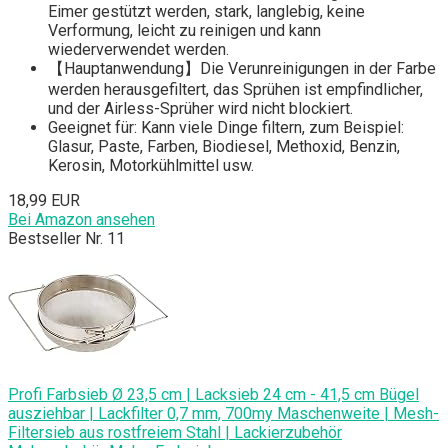
Eimer gestützt werden, stark, langlebig, keine
Verformung, leicht zu reinigen und kann
wiederverwendet werden.
【Hauptanwendung】Die Verunreinigungen in der Farbe
werden herausgefiltert, das Sprühen ist empfindlicher,
und der Airless-Sprüher wird nicht blockiert.
Geeignet für: Kann viele Dinge filtern, zum Beispiel:
Glasur, Paste, Farben, Biodiesel, Methoxid, Benzin,
Kerosin, Motorkühlmittel usw.
18,99 EUR
Bei Amazon ansehen
Bestseller Nr. 11
Profi Farbsieb Ø 23,5 cm | Lacksieb 24 cm - 41,5 cm Bügel
ausziehbar | Lackfilter 0,7 mm, 700my Maschenweite | Mesh-
Filtersieb aus rostfreiem Stahl | Lackierzubehör