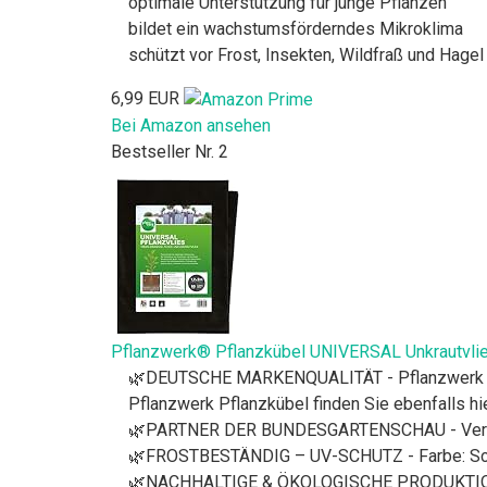
optimale Unterstützung für junge Pflanzen
bildet ein wachstumsförderndes Mikroklima
schützt vor Frost, Insekten, Wildfraß und Hagel
6,99 EUR
Bei Amazon ansehen
Bestseller Nr. 2
Pflanzwerk® Pflanzkübel UNIVERSAL Unkrautvlie
🌿DEUTSCHE MARKENQUALITÄT - Pflanzwerk Prem
Pflanzwerk Pflanzkübel finden Sie ebenfalls h
🌿PARTNER DER BUNDESGARTENSCHAU - Verhinde
🌿FROSTBESTÄNDIG – UV-SCHUTZ - Farbe: Sch
🌿NACHHALTIGE & ÖKOLOGISCHE PRODUKTION 