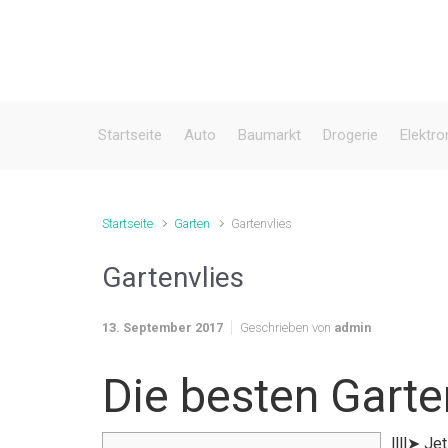
Zum Hauptinhalt springen
Startseite
Auto
Baumarkt
Drogerie
Elektro
Startseite
Garten
Gartenvlies
Gartenvlies
13. September 2017
Geschrieben von
admin
Die besten Garte
llll➤ Je