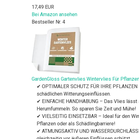
17,49 EUR
Bei Amazon ansehen
Bestseller Nr. 4
GardenGloss Gartenvlies Wintervlies Für Pflanzen
✔ OPTIMALER SCHUTZ FÜR IHRE PFLANZEN – Das 
schädlichen Witterungseinflüssen.
✔ EINFACHE HANDHABUNG – Das Vlies lässt sic
Herumfummeln. So sparen Sie Zeit und Mühe!
✔ VIELSEITIG EINSETZBAR – Ideal für den Wint
Pflanzen oder als Schädlingbarriere!
✔ ATMUNGSAKTIV UND WASSERDURCHLÄSSIG – Das
gleichzeitig vor äußeren Einflüssen schützt.