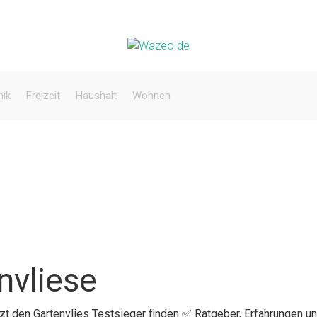
nik
Freizeit
Haushalt
Wohnen
nvliese
tzt den Gartenvlies Testsieger finden ✅ Ratgeber, Erfahrungen u