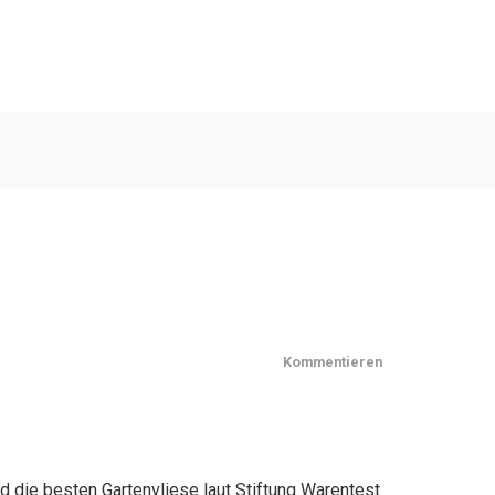
Kommentieren
nd die besten Gartenvliese laut Stiftung Warentest