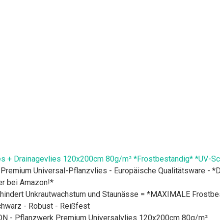
s + Drainagevlies 120x200cm 80g/m² *Frostbeständig* *UV-Sch
ium Universal-Pflanzvlies - Europäische Qualitätsware - *Di
ier bei Amazon!*
rt Unkrautwachstum und Staunässe = *MAXIMALE Frostbeständ
warz - Robust - Reißfest
- Pflanzwerk Premium Universalvlies 120x200cm 80g/m²