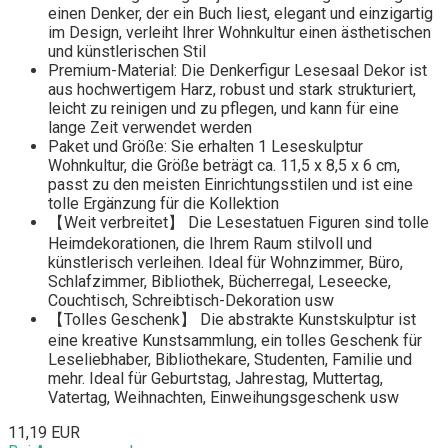
einen Denker, der ein Buch liest, elegant und einzigartig
im Design, verleiht Ihrer Wohnkultur einen ästhetischen
und künstlerischen Stil
Premium-Material: Die Denkerfigur Lesesaal Dekor ist
aus hochwertigem Harz, robust und stark strukturiert,
leicht zu reinigen und zu pflegen, und kann für eine
lange Zeit verwendet werden
Paket und Größe: Sie erhalten 1 Leseskulptur
Wohnkultur, die Größe beträgt ca. 11,5 x 8,5 x 6 cm,
passt zu den meisten Einrichtungsstilen und ist eine
tolle Ergänzung für die Kollektion
【Weit verbreitet】 Die Lesestatuen Figuren sind tolle
Heimdekorationen, die Ihrem Raum stilvoll und
künstlerisch verleihen. Ideal für Wohnzimmer, Büro,
Schlafzimmer, Bibliothek, Bücherregal, Leseecke,
Couchtisch, Schreibtisch-Dekoration usw
【Tolles Geschenk】 Die abstrakte Kunstskulptur ist
eine kreative Kunstsammlung, ein tolles Geschenk für
Leseliebhaber, Bibliothekare, Studenten, Familie und
mehr. Ideal für Geburtstag, Jahrestag, Muttertag,
Vatertag, Weihnachten, Einweihungsgeschenk usw
11,19 EUR