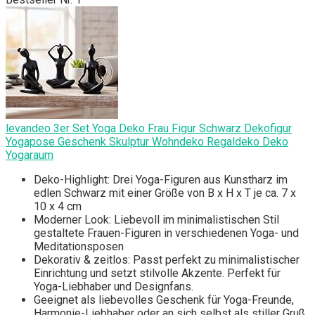
levandeo 3er Set Yoga Deko Frau Figur Schwarz Dekofigur
Yogapose Geschenk Skulptur Wohndeko Regaldeko Deko
Yogaraum
Deko-Highlight: Drei Yoga-Figuren aus Kunstharz im
edlen Schwarz mit einer Größe von B x H x T je ca. 7 x
10 x 4 cm
Moderner Look: Liebevoll im minimalistischen Stil
gestaltete Frauen-Figuren in verschiedenen Yoga- und
Meditationsposen
Dekorativ & zeitlos: Passt perfekt zu minimalistischer
Einrichtung und setzt stilvolle Akzente. Perfekt für
Yoga-Liebhaber und Designfans.
Geeignet als liebevolles Geschenk für Yoga-Freunde,
Harmonie-Liebhaber oder an sich selbst als stiller Gruß