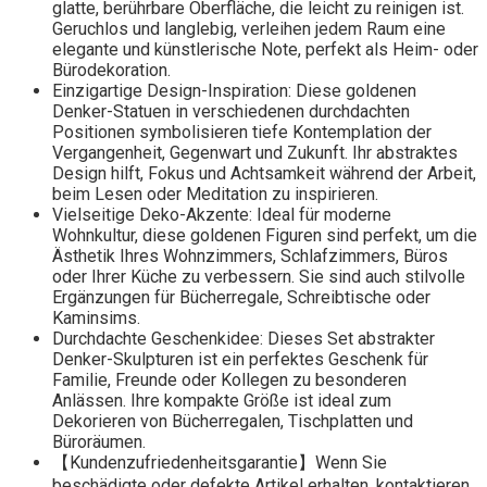
glatte, berührbare Oberfläche, die leicht zu reinigen ist.
Geruchlos und langlebig, verleihen jedem Raum eine
elegante und künstlerische Note, perfekt als Heim- oder
Bürodekoration.
Einzigartige Design-Inspiration: Diese goldenen
Denker-Statuen in verschiedenen durchdachten
Positionen symbolisieren tiefe Kontemplation der
Vergangenheit, Gegenwart und Zukunft. Ihr abstraktes
Design hilft, Fokus und Achtsamkeit während der Arbeit,
beim Lesen oder Meditation zu inspirieren.
Vielseitige Deko-Akzente: Ideal für moderne
Wohnkultur, diese goldenen Figuren sind perfekt, um die
Ästhetik Ihres Wohnzimmers, Schlafzimmers, Büros
oder Ihrer Küche zu verbessern. Sie sind auch stilvolle
Ergänzungen für Bücherregale, Schreibtische oder
Kaminsims.
Durchdachte Geschenkidee: Dieses Set abstrakter
Denker-Skulpturen ist ein perfektes Geschenk für
Familie, Freunde oder Kollegen zu besonderen
Anlässen. Ihre kompakte Größe ist ideal zum
Dekorieren von Bücherregalen, Tischplatten und
Büroräumen.
【Kundenzufriedenheitsgarantie】Wenn Sie
beschädigte oder defekte Artikel erhalten, kontaktieren