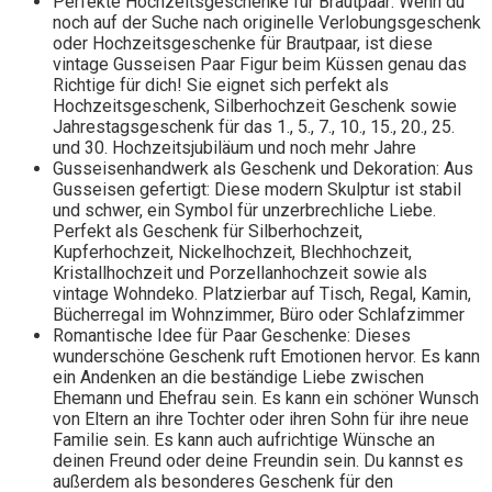
Perfekte Hochzeitsgeschenke für Brautpaar: Wenn du
noch auf der Suche nach originelle Verlobungsgeschenk
oder Hochzeitsgeschenke für Brautpaar, ist diese
vintage Gusseisen Paar Figur beim Küssen genau das
Richtige für dich! Sie eignet sich perfekt als
Hochzeitsgeschenk, Silberhochzeit Geschenk sowie
Jahrestagsgeschenk für das 1., 5., 7., 10., 15., 20., 25.
und 30. Hochzeitsjubiläum und noch mehr Jahre
Gusseisenhandwerk als Geschenk und Dekoration: Aus
Gusseisen gefertigt: Diese modern Skulptur ist stabil
und schwer, ein Symbol für unzerbrechliche Liebe.
Perfekt als Geschenk für Silberhochzeit,
Kupferhochzeit, Nickelhochzeit, Blechhochzeit,
Kristallhochzeit und Porzellanhochzeit sowie als
vintage Wohndeko. Platzierbar auf Tisch, Regal, Kamin,
Bücherregal im Wohnzimmer, Büro oder Schlafzimmer
Romantische Idee für Paar Geschenke: Dieses
wunderschöne Geschenk ruft Emotionen hervor. Es kann
ein Andenken an die beständige Liebe zwischen
Ehemann und Ehefrau sein. Es kann ein schöner Wunsch
von Eltern an ihre Tochter oder ihren Sohn für ihre neue
Familie sein. Es kann auch aufrichtige Wünsche an
deinen Freund oder deine Freundin sein. Du kannst es
außerdem als besonderes Geschenk für den