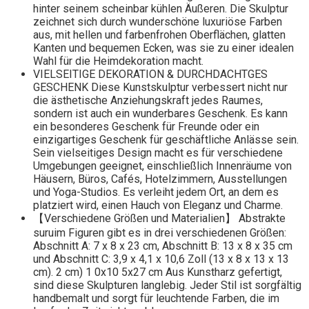
hinter seinem scheinbar kühlen Äußeren. Die Skulptur
zeichnet sich durch wunderschöne luxuriöse Farben
aus, mit hellen und farbenfrohen Oberflächen, glatten
Kanten und bequemen Ecken, was sie zu einer idealen
Wahl für die Heimdekoration macht.
VIELSEITIGE DEKORATION & DURCHDACHTGES
GESCHENK Diese Kunstskulptur verbessert nicht nur
die ästhetische Anziehungskraft jedes Raumes,
sondern ist auch ein wunderbares Geschenk. Es kann
ein besonderes Geschenk für Freunde oder ein
einzigartiges Geschenk für geschäftliche Anlässe sein.
Sein vielseitiges Design macht es für verschiedene
Umgebungen geeignet, einschließlich Innenräume von
Häusern, Büros, Cafés, Hotelzimmern, Ausstellungen
und Yoga-Studios. Es verleiht jedem Ort, an dem es
platziert wird, einen Hauch von Eleganz und Charme.
【Verschiedene Größen und Materialien】 Abstrakte
suruim Figuren gibt es in drei verschiedenen Größen:
Abschnitt A: 7 x 8 x 23 cm, Abschnitt B: 13 x 8 x 35 cm
und Abschnitt C: 3,9 x 4,1 x 10,6 Zoll (13 x 8 x 13 x 13
cm). 2 cm) 1 0x10 5x27 cm Aus Kunstharz gefertigt,
sind diese Skulpturen langlebig. Jeder Stil ist sorgfältig
handbemalt und sorgt für leuchtende Farben, die im