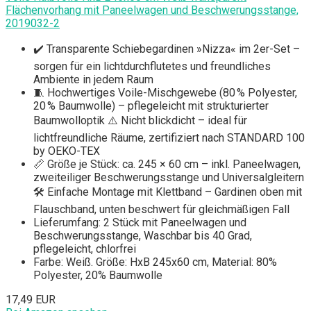
Flächenvorhang mit Paneelwagen und Beschwerungsstange,
2019032-2
✔️ Transparente Schiebegardinen »Nizza« im 2er-Set –
sorgen für ein lichtdurchflutetes und freundliches
Ambiente in jedem Raum
🧵 Hochwertiges Voile-Mischgewebe (80 % Polyester,
20 % Baumwolle) – pflegeleicht mit strukturierter
Baumwolloptik ⚠️ Nicht blickdicht – ideal für
lichtfreundliche Räume, zertifiziert nach STANDARD 100
by OEKO-TEX
📏 Größe je Stück: ca. 245 × 60 cm – inkl. Paneelwagen,
zweiteiliger Beschwerungsstange und Universalgleitern
🛠️ Einfache Montage mit Klettband – Gardinen oben mit
Flauschband, unten beschwert für gleichmäßigen Fall
Lieferumfang: 2 Stück mit Paneelwagen und
Beschwerungsstange, Waschbar bis 40 Grad,
pflegeleicht, chlorfrei
Farbe: Weiß. Größe: HxB 245x60 cm, Material: 80%
Polyester, 20% Baumwolle
17,49 EUR