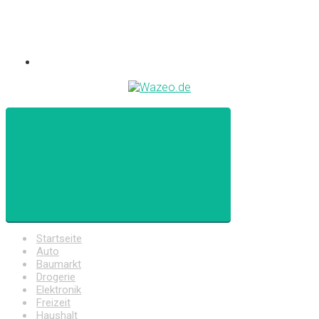
Startseite
Auto
Baumarkt
Drogerie
Elektronik
Freizeit
Haushalt