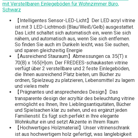
mit Verstellbaren Einlegeböden für Wohnzimmer Büro,
Schwarz
【Intelligentes Sensor-LED-Licht】Der LED acryl vitrine
ist mit 3 LED-Lichtmodi (Blau/Weiß/Gelb) ausgestattet.
Das Licht schaltet sich automatisch ein, wenn Sie sich
nähern, und automatisch aus, wenn Sie sich entfernen.
So finden Sie auch im Dunkeln leicht, was Sie suchen,
und sparen gleichzeitig Energie
【Ausreichend Stauraum】Abmessungen ca. 35(T) x
70(B) x 165(H)cm. Der FREDEES-schaukasten vitrine
verfügt über 2 verstellbare und 2 feste Einlegeböden,
die Ihnen ausreichend Platz bieten, um Bücher zu
ordnen, Spielzeug zu platzieren, Lebensmittel zu lagern
und vieles mehr
【Prägnantes und ansprechendes Design】Das
transparente design der acryltür des beleuchtung vitrine
ermöglicht es Ihnen, Ihre Lieblingsantiquitäten, Bücher
und Spielsachen klar zu sehen, und es ergänzt jeden
Familienstil. Es fügt sich perfekt in Ihre elegante
Wohnkultur ein und setzt Akzente in Ihrem Raum
【Hochwertiges Holzmaterial】Unser vitrinenschrank
ist aus hochwertigem holz gefertigt, was langlebigkeit