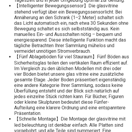
Tageszeit und in jeder Umgebung optimal zur Geltung.
【Intelligenter Bewegungssensor】Die glasvitrine
stehend verfügt über ein Bewegungssensorlicht. Bei
Annäherung an den Schrank (1–2 Meter) schaltet sich
das Licht automatisch ein, nach etwa 30 Sekunden ohne
Bewegung schaltet es sich selbstständig aus. Kein
manuelles Ein- und Ausschalten nötig – bequem und
energiesparend. Diese intelligente Funktion macht das
tägliche Betrachten Ihrer Sammlung mühelos und
vermeidet unnötigen Stromverbrauch.
【Fünf Ablageböden für viel Stauraum】Fünf Böden aus
Sicherheitsglas teilen den vertikalen Raum effizient auf.
Im Vergleich zu den üblichen Modellen mit drei oder
vier Böden bietet unsere glas vitrine eine zusätzliche
gesamte Etage. Jeder Boden präsentiert eigenständig
eine andere Kategorie Ihrer Sammlung, sodass keine
Überfüllung entsteht und der Blick sich natürlich auf
jedes einzelne Stück richten kann. Für Bücher, Figuren
oder kleine Skulpturen bedeutet diese Fünfer-
Aufteilung eine klarere Ordnung und eine entspanntere
Präsentation.
【Schnelle Montage】Die Montage der glasvitrine mit
led beleuchtung ist denkbar einfach. Alle Platten sind
vorgebohrt, und alle Teile sind nummeriert. Eine