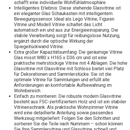
schafft eine individuelle Wohlfühlatmosphäre.
Intelligentes Erlebnis: Diese stehende Glasvitrine ist
ein eleganter Glas Schaukasten mit intelligentem
Bewegungssensor. Ideal als Lego Vitrine, Figuren
Vitrine und Modell Vitrine schaltet das Licht
automatisch ein und aus zur Energieeinsparung. Die
stabile Verarbeitung sorgt für reibungslose Nutzung,
ergänzt durch die optische Wirkung der
Spiegelrückwand Vitrine.
Extra großer Kapazitätsumfang: Die geräumige Vitrine
Glas misst W80 x H165 x D36 cm und ist eine
praktische mehrstöckige Vitrine mit 4 Ablagen. Die hohe
Glasvitrine mit Glasvitrine mit Schloss bietet viel Platz
für Dekorationen und Sammlerstücke. Sie ist die
optimale Vitrine für Sammlungen und erfüllt alle
Anforderungen an komfortable Aufbewahrung im
Wohnbereich.
Einfach zu montieren: Die robuste modern Glasvitrine
besteht aus FSC-zertifiziertem Holz und ist ein stabiler
Vitrinenschrank. Als praktische Wohnzimmer Vitrine
wird eine detaillierte Anleitung sowie passendes
Werkzeug mitgeliefert. Folgen Sie den Schritten und
sortieren Sie die Teile nach Nummern – schon können
Sie Ihre Sammlervitrine und Glasvitrine schnell und