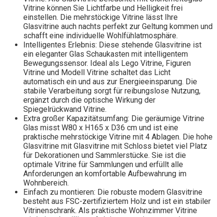
Vitrine können Sie Lichtfarbe und Helligkeit frei
einstellen. Die mehrstöckige Vitrine lässt Ihre
Glasvitrine auch nachts perfekt zur Geltung kommen und
schafft eine individuelle Wohlfühlatmosphäre.
Intelligentes Erlebnis: Diese stehende Glasvitrine ist
ein eleganter Glas Schaukasten mit intelligentem
Bewegungssensor. Ideal als Lego Vitrine, Figuren
Vitrine und Modell Vitrine schaltet das Licht
automatisch ein und aus zur Energieeinsparung. Die
stabile Verarbeitung sorgt für reibungslose Nutzung,
ergänzt durch die optische Wirkung der
Spiegelrückwand Vitrine.
Extra großer Kapazitätsumfang: Die geräumige Vitrine
Glas misst W80 x H165 x D36 cm und ist eine
praktische mehrstöckige Vitrine mit 4 Ablagen. Die hohe
Glasvitrine mit Glasvitrine mit Schloss bietet viel Platz
für Dekorationen und Sammlerstücke. Sie ist die
optimale Vitrine für Sammlungen und erfüllt alle
Anforderungen an komfortable Aufbewahrung im
Wohnbereich.
Einfach zu montieren: Die robuste modern Glasvitrine
besteht aus FSC-zertifiziertem Holz und ist ein stabiler
Vitrinenschrank. Als praktische Wohnzimmer Vitrine