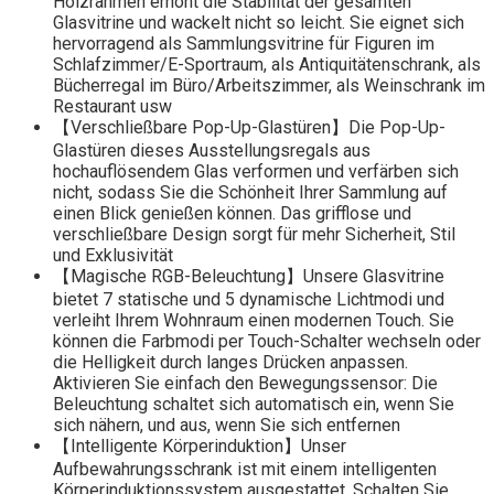
Holzrahmen erhöht die Stabilität der gesamten
Glasvitrine und wackelt nicht so leicht. Sie eignet sich
hervorragend als Sammlungsvitrine für Figuren im
Schlafzimmer/E-Sportraum, als Antiquitätenschrank, als
Bücherregal im Büro/Arbeitszimmer, als Weinschrank im
Restaurant usw
【Verschließbare Pop-Up-Glastüren】Die Pop-Up-
Glastüren dieses Ausstellungsregals aus
hochauflösendem Glas verformen und verfärben sich
nicht, sodass Sie die Schönheit Ihrer Sammlung auf
einen Blick genießen können. Das grifflose und
verschließbare Design sorgt für mehr Sicherheit, Stil
und Exklusivität
【Magische RGB-Beleuchtung】Unsere Glasvitrine
bietet 7 statische und 5 dynamische Lichtmodi und
verleiht Ihrem Wohnraum einen modernen Touch. Sie
können die Farbmodi per Touch-Schalter wechseln oder
die Helligkeit durch langes Drücken anpassen.
Aktivieren Sie einfach den Bewegungssensor: Die
Beleuchtung schaltet sich automatisch ein, wenn Sie
sich nähern, und aus, wenn Sie sich entfernen
【Intelligente Körperinduktion】Unser
Aufbewahrungsschrank ist mit einem intelligenten
Körperinduktionssystem ausgestattet. Schalten Sie