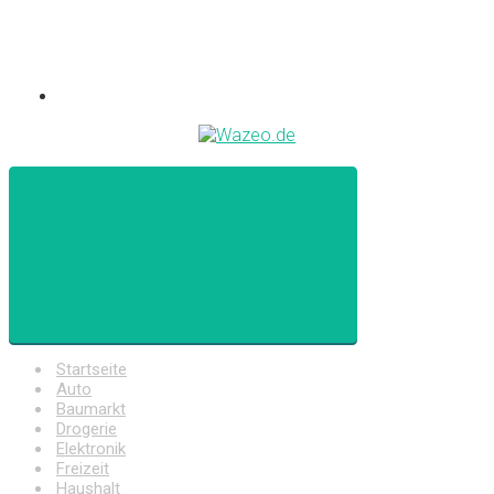
Startseite
Auto
Baumarkt
Drogerie
Elektronik
Freizeit
Haushalt