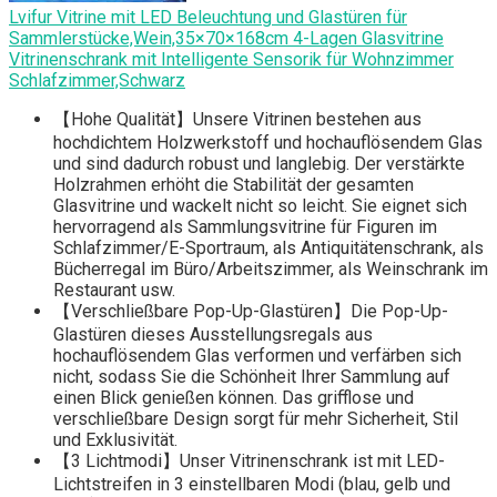
Lvifur Vitrine mit LED Beleuchtung und Glastüren für
Sammlerstücke,Wein,35×70×168cm 4-Lagen Glasvitrine
Vitrinenschrank mit Intelligente Sensorik für Wohnzimmer
Schlafzimmer,Schwarz
【Hohe Qualität】Unsere Vitrinen bestehen aus
hochdichtem Holzwerkstoff und hochauflösendem Glas
und sind dadurch robust und langlebig. Der verstärkte
Holzrahmen erhöht die Stabilität der gesamten
Glasvitrine und wackelt nicht so leicht. Sie eignet sich
hervorragend als Sammlungsvitrine für Figuren im
Schlafzimmer/E-Sportraum, als Antiquitätenschrank, als
Bücherregal im Büro/Arbeitszimmer, als Weinschrank im
Restaurant usw.
【Verschließbare Pop-Up-Glastüren】Die Pop-Up-
Glastüren dieses Ausstellungsregals aus
hochauflösendem Glas verformen und verfärben sich
nicht, sodass Sie die Schönheit Ihrer Sammlung auf
einen Blick genießen können. Das grifflose und
verschließbare Design sorgt für mehr Sicherheit, Stil
und Exklusivität.
【3 Lichtmodi】Unser Vitrinenschrank ist mit LED-
Lichtstreifen in 3 einstellbaren Modi (blau, gelb und