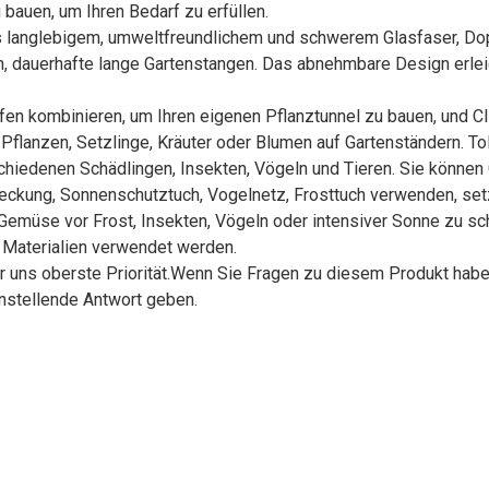
auen, um Ihren Bedarf zu erfüllen.
nglebigem, umweltfreundlichem und schwerem Glasfaser, Doppels
on, dauerhafte lange Gartenstangen. Das abnehmbare Design erlei
n kombinieren, um Ihren eigenen Pflanztunnel zu bauen, und 
 Pflanzen, Setzlinge, Kräuter oder Blumen auf Gartenständern. To
hiedenen Schädlingen, Insekten, Vögeln und Tieren. Sie können 
ckung, Sonnenschutztuch, Vogelnetz, Frosttuch verwenden, setz
emüse vor Frost, Insekten, Vögeln oder intensiver Sonne zu sc
 Materialien verwendet werden.
ns oberste Priorität.Wenn Sie Fragen zu diesem Produkt haben
nstellende Antwort geben.