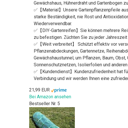
Gewächshaus, Hühnerdraht und Gartenbogen zu b
✅【Material】Unsere Gartenpflanzenpfeile aus la
starke Beständigkeit, nie Rost und Antioxidati
Wiederverwendbar.
✅【DIY-Gartenreifen】Sie können mehrere Reife
zu befestigen. Züchten Sie zu jeder Jahreszeit
✅【Weit verbreitet】 Schützt effektiv vor versc
Pflanzenabdeckungen, Gartennetze, Reihenabde
Gewächshaustunnel, um Pflanzen, Baum, Obst, G
Sonnenschutznetzen, Isolierfolien und anderen
✅【Kundendienst】Kundenzufriedenheit hat für u
Verbindung und wir werden Ihnen eine zufriede
21,99 EUR
Bei Amazon ansehen
Bestseller Nr. 5