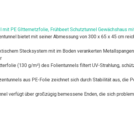
nel mit PE GItternetzfolie, Frühbeet Schutztunnel Gewächshaus m
entunnel bietet mit seiner Abmessung von 300 x 65 x 45 cm reichl
tischem Stecksystem mit im Boden verankerten Metallspangen is
r
erfolie (130 g/m²) des Folientunnels filtert UV-Strahlung, schüt
entunnels aus PE-Folie zeichnet sich durch Stabilität aus, die Po
nnel verfügt über großzügig bemessene Enden, die sich probleml