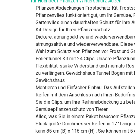
für Hochbeet Pflanzen Winterschutz Außen
Pflanzen Abdeckungen Frostschutz Kit: Frostsc
Pflanzenvlies funktioniert gut, um Ihr Gemüse,
Gartenvlies einen dauerhaften Schutz für Ihre
Kit Design für Ihren Pflanzenschutz
Dickere, atmungsaktive und wiederverwendbare
atmungsaktive und wiederverwendbare. Diese wi
Wahl zum Schutz von Pflanzen vor Frost und Ge
Folientunnel Kit mit 24 Clips: Unsere Pflanzt
Flexibilität, starke Widerstand und niemals Ro
zu verlängern. Gewächshaus Tunnel Bögen mit F
Gewächshaus
Montieren und Einfacher Einbau: Das Aufstellen
Reifen mit dem Anschluss nach Ihren Bedürfni
Sie die Clips, um Ihre Reihenabdeckung zu be
Gemüsepflanzenschutz von Tieren
Alles, was Sie in einem Paket brauchen: Pflan
Stück große Durchmesser Reifen in 17 "Länge ge
kann 85 cm (B) x 116 cm (H) , Sie können mit 