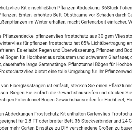
hutzvlies Kit einschließlich Pflanzen Abdeckung, 36Stück Folie
 Pflanzen, Ernten, erhöhtes Bett, Obstbäume vor Schäden durch G
 Außenpflanzen im Winter erhalten, macht Gartenarbeit einfacher
 Pflanzendecke: pflanzenvlies frostschutz aus 30 gsm Vliessto
ntervlies für pflanzen frostschutz hat 85% Lichtübertragung er
frieren. Es erlaubt Regen und Überwässerung, Pflanzen und Bod
unnel Bögen für Hochbeet aus robustem und schwerem Glasfaser, d
st, dauerhafte lange Gartenstänge. Pflanztunnel Bögen für Hoch
rostschutzvlies bietet eine tolle Umgebung für Ihr Pflanzenwac
 von Fiberglasstangen ist einfach, stecken Sie einen Pflanztunne
ssen. Biegen Sie einfach die Gewächshausreifen und stecken Si
festigen.Folientunnel Bögen Gewächshausreifen für Hochbeet, H
zen Abdeckungen Frostschutz Kit enthalten Gartenvlies Frostsch
eignet für 2,8 FT oder breiter Bett, 36 Steckverbinder und 24 G
5 oder mehr Garten Einsätze zu DIY verschiedene Größen zu baue