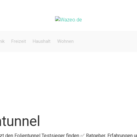
nik
Freizeit
Haushalt
Wohnen
ntunnel
tzt den Folientunnel Testsieger finden ✅ Ratgeber, Erfahrungen u