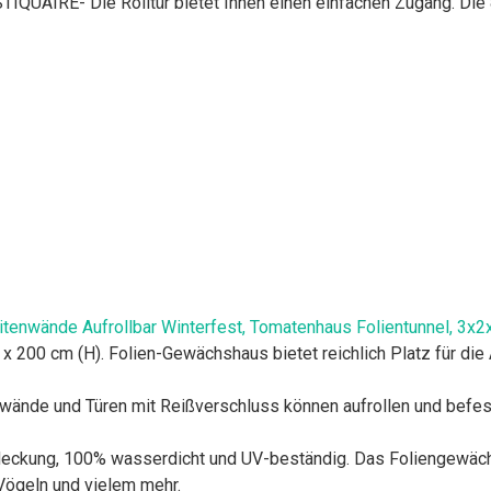
IRE- Die Rolltür bietet Ihnen einen einfachen Zugang. Die 8 
nwände Aufrollbar Winterfest, Tomatenhaus Folientunnel, 3x2
00 cm (H). Folien-Gewächshaus bietet reichlich Platz für die
e und Türen mit Reißverschluss können aufrollen und befestige
ung, 100% wasserdicht und UV-beständig. Das Foliengewächsh
Vögeln und vielem mehr.