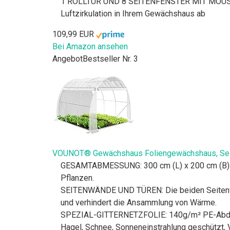
1 ROLLTÜR UND 8 SEITENFENSTER MIT MOUSTIQUA
Luftzirkulation in Ihrem Gewächshaus ab
109,99 EUR
Bei Amazon ansehen
Angebot
Bestseller Nr. 3
VOUNOT® Gewächshaus Foliengewächshaus, Seite
GESAMTABMESSUNG: 300 cm (L) x 200 cm (B) x 2
Pflanzen.
SEITENWÄNDE UND TÜREN: Die beiden Seitenwänd
und verhindert die Ansammlung von Wärme.
SPEZIAL-GITTERNETZFOLIE: 140g/m² PE-Abdeck
Hagel, Schnee, Sonneneinstrahlung geschützt, 