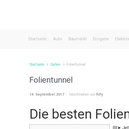
Zum Hauptinhalt springen
Startseite
Auto
Baumarkt
Drogerie
Elektro
Startseite
Garten
Folientunnel
Folientunnel
14. September 2017
Geschrieben von
fiify
Die besten Folie
llll➤ Je