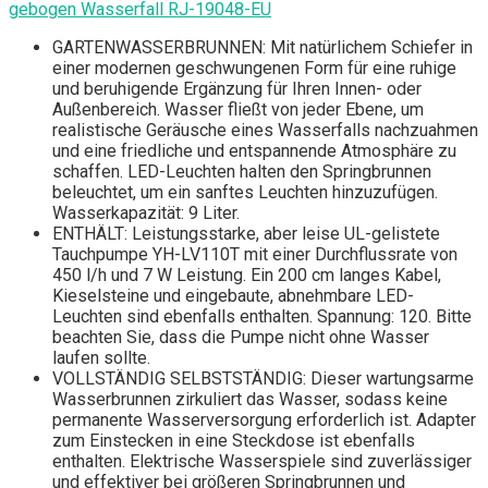
gebogen Wasserfall RJ-19048-EU
GARTENWASSERBRUNNEN: Mit natürlichem Schiefer in
einer modernen geschwungenen Form für eine ruhige
und beruhigende Ergänzung für Ihren Innen- oder
Außenbereich. Wasser fließt von jeder Ebene, um
realistische Geräusche eines Wasserfalls nachzuahmen
und eine friedliche und entspannende Atmosphäre zu
schaffen. LED-Leuchten halten den Springbrunnen
beleuchtet, um ein sanftes Leuchten hinzuzufügen.
Wasserkapazität: 9 Liter.
ENTHÄLT: Leistungsstarke, aber leise UL-gelistete
Tauchpumpe YH-LV110T mit einer Durchflussrate von
450 l/h und 7 W Leistung. Ein 200 cm langes Kabel,
Kieselsteine ​​und eingebaute, abnehmbare LED-
Leuchten sind ebenfalls enthalten. Spannung: 120. Bitte
beachten Sie, dass die Pumpe nicht ohne Wasser
laufen sollte.
VOLLSTÄNDIG SELBSTSTÄNDIG: Dieser wartungsarme
Wasserbrunnen zirkuliert das Wasser, sodass keine
permanente Wasserversorgung erforderlich ist. Adapter
zum Einstecken in eine Steckdose ist ebenfalls
enthalten. Elektrische Wasserspiele sind zuverlässiger
und effektiver bei größeren Springbrunnen und