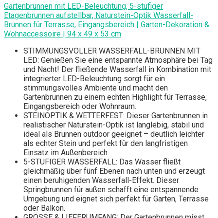
Gartenbrunnen mit LED-Beleuchtung, 5-stufiger
Etagenbrunnen aufstellbar, Naturstein-Optik Wasserfall-
Brunnen für Terrasse, Eingangsbereich | Garten-Dekoration &
Wohnaccessoire | 94 x 49 x 53 cm
STIMMUNGSVOLLER WASSERFALL-BRUNNEN MIT
LED: Genießen Sie eine entspannte Atmosphäre bei Tag
und Nacht! Der fließende Wasserfall in Kombination mit
integrierter LED-Beleuchtung sorgt für ein
stimmungsvolles Ambiente und macht den
Gartenbrunnen zu einem echten Highlight für Terrasse,
Eingangsbereich oder Wohnraum.
STEINOPTIK & WETTERFEST: Dieser Gartenbrunnen in
realistischer Naturstein-Optik ist langlebig, stabil und
ideal als Brunnen outdoor geeignet – deutlich leichter
als echter Stein und perfekt für den langfristigen
Einsatz im Außenbereich.
5-STUFIGER WASSERFALL: Das Wasser fließt
gleichmäßig über fünf Ebenen nach unten und erzeugt
einen beruhigenden Wasserfall-Effekt. Dieser
Springbrunnen für außen schafft eine entspannende
Umgebung und eignet sich perfekt für Garten, Terrasse
oder Balkon.
GRÖSSE & LIEFERUMFANG: Der Gartenbrunnen misst