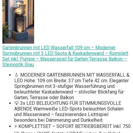
Gartenbrunnen mit LED Wasserfall 109 cm – Moderner
Springbrunnen mit 3 LED Spots & Kaskadenwand – Komplett
Set inkl. Pumpe – Wasserspiel für Garten Terrasse Balkon –
Steinoptik Grau
💧 MODERNER GARTENBRUNNEN MIT WASSERFALL &
LED Höhe: 109 cm Breite: 37 cm Tiefe 42 cm. Eleganter
Springbrunnen mit 3-stufiger Wasserführung und
beleuchteter Kaskadenwand – stilvoller Blickfang für
Garten, Terrasse oder Balkon
💡 3x LED BELEUCHTUNG FÜR STIMMUNGSVOLLE
ABENDE Warmweiße LED-Spots beleuchten Schalen
und Wasserwand – faszinierendes Lichtspiel
besonders bei Dämmerung und Dunkelheit
⚡ KOMPLETTSET – SOFORT BETRIEBSBEREIT Inkl. 750