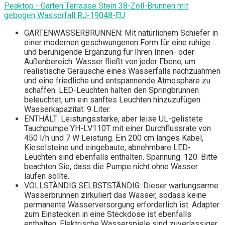
Peaktop - Garten Terrasse Stein 38-Zoll-Brunnen mit
gebogen Wasserfall RJ-19048-EU
GARTENWASSERBRUNNEN: Mit natürlichem Schiefer in
einer modernen geschwungenen Form für eine ruhige
und beruhigende Ergänzung für Ihren Innen- oder
Außenbereich. Wasser fließt von jeder Ebene, um
realistische Geräusche eines Wasserfalls nachzuahmen
und eine friedliche und entspannende Atmosphäre zu
schaffen. LED-Leuchten halten den Springbrunnen
beleuchtet, um ein sanftes Leuchten hinzuzufügen.
Wasserkapazität: 9 Liter.
ENTHÄLT: Leistungsstarke, aber leise UL-gelistete
Tauchpumpe YH-LV110T mit einer Durchflussrate von
450 l/h und 7 W Leistung. Ein 200 cm langes Kabel,
Kieselsteine ​​und eingebaute, abnehmbare LED-
Leuchten sind ebenfalls enthalten. Spannung: 120. Bitte
beachten Sie, dass die Pumpe nicht ohne Wasser
laufen sollte.
VOLLSTÄNDIG SELBSTSTÄNDIG: Dieser wartungsarme
Wasserbrunnen zirkuliert das Wasser, sodass keine
permanente Wasserversorgung erforderlich ist. Adapter
zum Einstecken in eine Steckdose ist ebenfalls
enthalten. Elektrische Wasserspiele sind zuverlässiger