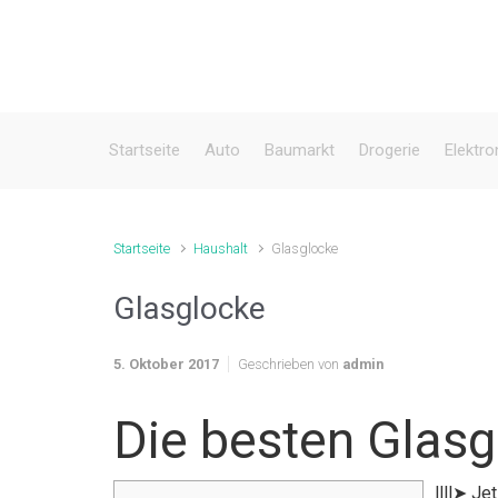
Zum Hauptinhalt springen
Startseite
Auto
Baumarkt
Drogerie
Elektro
Startseite
Haushalt
Glasglocke
Glasglocke
5. Oktober 2017
Geschrieben von
admin
Die besten Glas
llll➤ Je