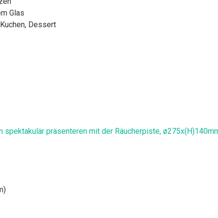
tzen
em Glas
, Kuchen, Dessert
n spektakulär präsenteren mit der Räucherpiste, ø275x(H)140mm
m)