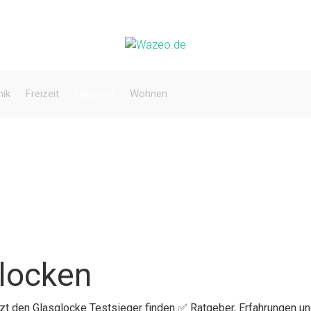
nik
Freizeit
Haushalt
Wohnen
glocken
tzt den Glasglocke Testsieger finden ✅ Ratgeber, Erfahrungen un