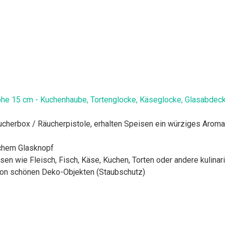
öhe 15 cm - Kuchenhaube, Tortenglocke, Käseglocke, Glasabdec
cherbox / Räucherpistole, erhalten Speisen ein würziges Aroma
schem Glasknopf
n wie Fleisch, Fisch, Käse, Kuchen, Torten oder andere kulinari
 von schönen Deko-Objekten (Staubschutz)