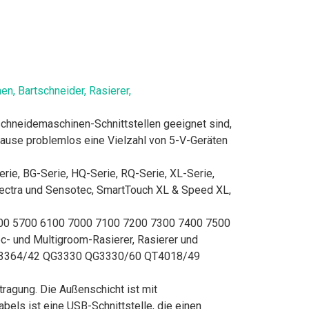
n, Bartschneider, Rasierer,
chneidemaschinen-Schnittstellen geeignet sind,
ause problemlos eine Vielzahl von 5-V-Geräten
e, BG-Serie, HQ-Serie, RQ-Serie, XL-Serie,
Spectra und Sensotec, SmartTouch XL & Speed XL,
00 5700 6100 7000 7100 7200 7300 7400 7500
c- und Multigroom-Rasierer, Rasierer und
QG3364/42 QG3330 QG3330/60 QT4018/49
ragung. Die Außenschicht ist mit
bels ist eine USB-Schnittstelle, die einen