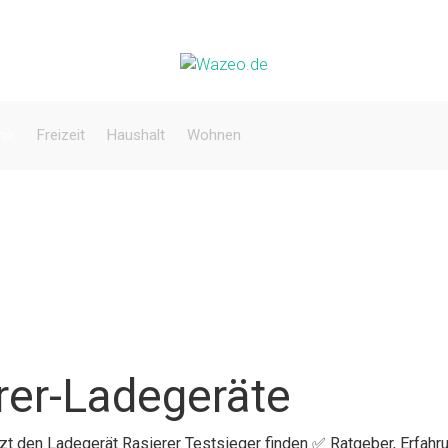
nik
Freizeit
Haushalt
Wohnen
rer-Ladegeräte
tzt den Ladegerät Rasierer Testsieger finden ✅ Ratgeber, Erfah