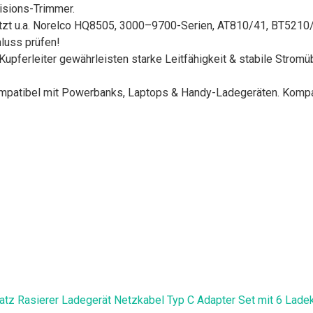
isions-Trimmer.
t u.a. Norelco HQ8505, 3000–9700-Serien, AT810/41, BT5210
luss prüfen!
pferleiter gewährleisten starke Leitfähigkeit & stabile Stro
tibel mit Powerbanks, Laptops & Handy-Ladegeräten. Kompakt &
tz Rasierer Ladegerät Netzkabel Typ C Adapter Set mit 6 Ladek