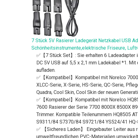
7 Stück 5V Rasierer Ladegerät Netzkabel USB Adap
Schönheitsinstrumente,elektrische Friseure, Luftr
✅【7 Stück Set】: Sie erhalten 6 Ladeadapter in
DC 5V USB auf 5,5 x 2,1 mm Ladekabel *1. Mit
aufladen.
✅【Kompatibel】Kompatibel mit Norelco 7000/500
XLCC-Serie, X-Serie, HS-Serie, QC-Serie, Pfle
Quadra, Cool Skin, Cool Skin der neuen Generat
✅【Kompatibel】Kompatibel mit Norelco HQ85
7600 Rasierer der Serie 7700 8000X 8500X 890
Trimmer. Kompatible Teilenummern HQ8505
S9311/84 S7370/84 S9721/84 YS524/41 HQ
✅ 【Sicheres Laden】 Eingebauter Leiter aus rein
umweltfreundlichen PVC-Materialien umwickelt, 