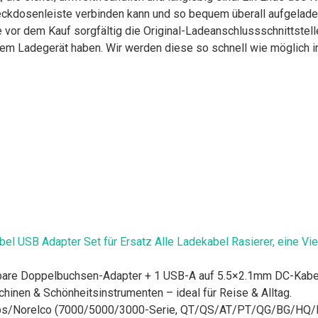
teckdosenleiste verbinden kann und so bequem überall aufgelad
r dem Kauf sorgfältig die Original-Ladeanschlussschnittstelle 
rem Ladegerät haben. Wir werden diese so schnell wie möglich i
el USB Adapter Set für Ersatz Alle Ladekabel Rasierer, eine Vi
are Doppelbuchsen-Adapter + 1 USB-A auf 5.5×2.1mm DC-Kabel. 
hinen & Schönheitsinstrumenten – ideal für Reise & Alltag.
ilips/Norelco (7000/5000/3000-Serie, QT/QS/AT/PT/QG/BG/HQ/R