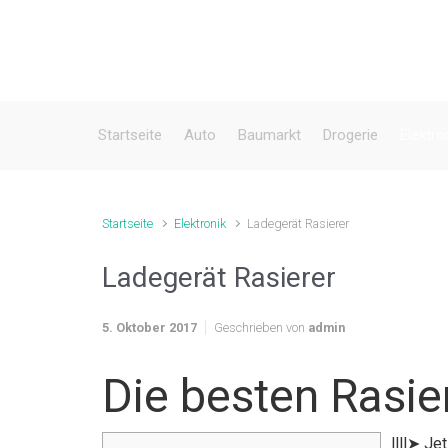
Zum Hauptinhalt springen
Startseite
Auto
Baumarkt
Drogerie
Elektro
Startseite
Elektronik
Ladegerät Rasierer
Ladegerät Rasierer
5. Oktober 2017
Geschrieben von
admin
Die besten Rasie
llll➤ Je