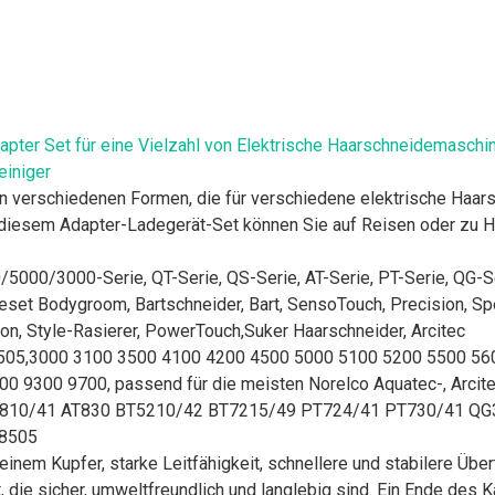
ter Set für eine Vielzahl von Elektrische Haarschneidemaschine
einiger
 verschiedenen Formen, die für verschiedene elektrische Haars
 diesem Adapter-Ladegerät-Set können Sie auf Reisen oder zu H
0/3000-Serie, QT-Serie, QS-Serie, AT-Serie, PT-Serie, QG-Seri
geset Bodygroom, Bartschneider, Bart, SensoTouch, Precision, 
ion, Style-Rasierer, PowerTouch,Suker Haarschneider, Arcitec
05,3000 3100 3500 4100 4200 4500 5000 5100 5200 5500 56
0 9300 9700, passend für die meisten Norelco Aquatec-, Arcite
 AT810/41 AT830 BT5210/42 BT7215/49 PT724/41 PT730/41 
-8505
em Kupfer, starke Leitfähigkeit, schnellere und stabilere Übert
die sicher, umweltfreundlich und langlebig sind. Ein Ende des Ka