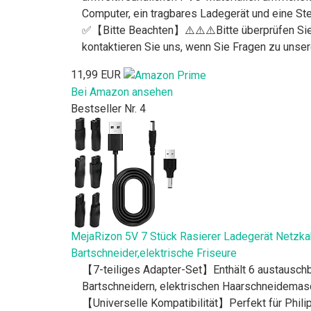
Computer, ein tragbares Ladegerät und eine S
✅【Bitte Beachten】⚠️⚠️⚠️Bitte überprüfen Sie vo
kontaktieren Sie uns, wenn Sie Fragen zu unse
11,99 EUR
Bei Amazon ansehen
Bestseller Nr. 4
MejaRizon 5V 7 Stück Rasierer Ladegerät Netzkab
Bartschneider,elektrische Friseure
【7-teiliges Adapter-Set】Enthält 6 austauschb
Bartschneidern, elektrischen Haarschneidemasc
【Universelle Kompatibilität】Perfekt für Ph