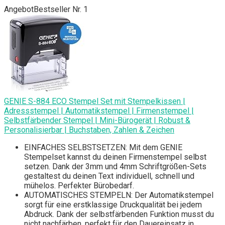
Angebot
Bestseller Nr. 1
GENIE S-884 ECO Stempel Set mit Stempelkissen |
Adressstempel | Automatikstempel | Firmenstempel |
Selbstfärbender Stempel | Mini-Bürogerät | Robust &
Personalisierbar | Buchstaben, Zahlen & Zeichen
EINFACHES SELBSTSETZEN: Mit dem GENIE
Stempelset kannst du deinen Firmenstempel selbst
setzen. Dank der 3mm und 4mm Schriftgrößen-Sets
gestaltest du deinen Text individuell, schnell und
mühelos. Perfekter Bürobedarf.
AUTOMATISCHES STEMPELN: Der Automatikstempel
sorgt für eine erstklassige Druckqualität bei jedem
Abdruck. Dank der selbstfärbenden Funktion musst du
nicht nachfärben, perfekt für den Dauereinsatz in