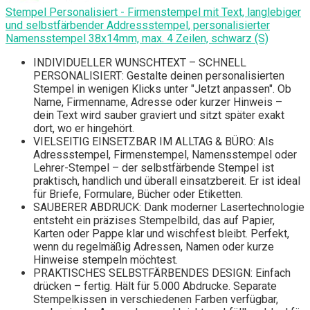
Stempel Personalisiert - Firmenstempel mit Text, langlebiger
und selbstfärbender Addressstempel, personalisierter
Namensstempel 38x14mm, max. 4 Zeilen, schwarz (S)
INDIVIDUELLER WUNSCHTEXT – SCHNELL
PERSONALISIERT: Gestalte deinen personalisierten
Stempel in wenigen Klicks unter "Jetzt anpassen". Ob
Name, Firmenname, Adresse oder kurzer Hinweis –
dein Text wird sauber graviert und sitzt später exakt
dort, wo er hingehört.
VIELSEITIG EINSETZBAR IM ALLTAG & BÜRO: Als
Adressstempel, Firmenstempel, Namensstempel oder
Lehrer-Stempel – der selbstfärbende Stempel ist
praktisch, handlich und überall einsatzbereit. Er ist ideal
für Briefe, Formulare, Bücher oder Etiketten.
SAUBERER ABDRUCK: Dank moderner Lasertechnologie
entsteht ein präzises Stempelbild, das auf Papier,
Karten oder Pappe klar und wischfest bleibt. Perfekt,
wenn du regelmäßig Adressen, Namen oder kurze
Hinweise stempeln möchtest.
PRAKTISCHES SELBSTFÄRBENDES DESIGN: Einfach
drücken – fertig. Hält für 5.000 Abdrucke. Separate
Stempelkissen in verschiedenen Farben verfügbar,