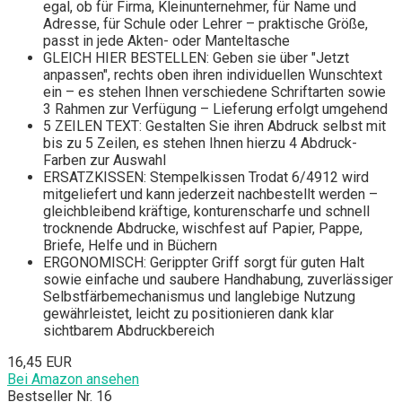
egal, ob für Firma, Kleinunternehmer, für Name und
Adresse, für Schule oder Lehrer – praktische Größe,
passt in jede Akten- oder Manteltasche
GLEICH HIER BESTELLEN: Geben sie über "Jetzt
anpassen", rechts oben ihren individuellen Wunschtext
ein – es stehen Ihnen verschiedene Schriftarten sowie
3 Rahmen zur Verfügung – Lieferung erfolgt umgehend
5 ZEILEN TEXT: Gestalten Sie ihren Abdruck selbst mit
bis zu 5 Zeilen, es stehen Ihnen hierzu 4 Abdruck-
Farben zur Auswahl
ERSATZKISSEN: Stempelkissen Trodat 6/4912 wird
mitgeliefert und kann jederzeit nachbestellt werden –
gleichbleibend kräftige, konturenscharfe und schnell
trocknende Abdrucke, wischfest auf Papier, Pappe,
Briefe, Helfe und in Büchern
ERGONOMISCH: Gerippter Griff sorgt für guten Halt
sowie einfache und saubere Handhabung, zuverlässiger
Selbstfärbemechanismus und langlebige Nutzung
gewährleistet, leicht zu positionieren dank klar
sichtbarem Abdruckbereich
16,45 EUR
Bei Amazon ansehen
Bestseller Nr. 16