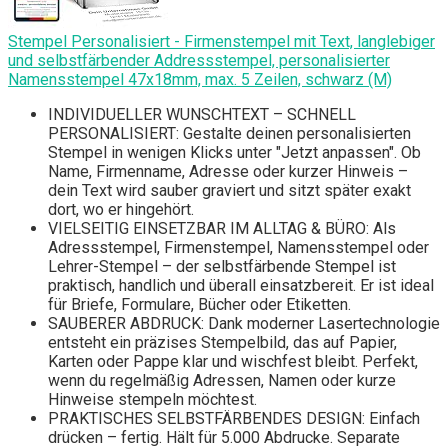
Stempel Personalisiert - Firmenstempel mit Text, langlebiger
und selbstfärbender Addressstempel, personalisierter
Namensstempel 47x18mm, max. 5 Zeilen, schwarz (M)
INDIVIDUELLER WUNSCHTEXT – SCHNELL
PERSONALISIERT: Gestalte deinen personalisierten
Stempel in wenigen Klicks unter "Jetzt anpassen". Ob
Name, Firmenname, Adresse oder kurzer Hinweis –
dein Text wird sauber graviert und sitzt später exakt
dort, wo er hingehört.
VIELSEITIG EINSETZBAR IM ALLTAG & BÜRO: Als
Adressstempel, Firmenstempel, Namensstempel oder
Lehrer-Stempel – der selbstfärbende Stempel ist
praktisch, handlich und überall einsatzbereit. Er ist ideal
für Briefe, Formulare, Bücher oder Etiketten.
SAUBERER ABDRUCK: Dank moderner Lasertechnologie
entsteht ein präzises Stempelbild, das auf Papier,
Karten oder Pappe klar und wischfest bleibt. Perfekt,
wenn du regelmäßig Adressen, Namen oder kurze
Hinweise stempeln möchtest.
PRAKTISCHES SELBSTFÄRBENDES DESIGN: Einfach
drücken – fertig. Hält für 5.000 Abdrucke. Separate