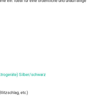
ein. Ideal für eine ordentliche und unauffällige
ktrogeräte) Silber/schwarz
itzschlag, etc.)