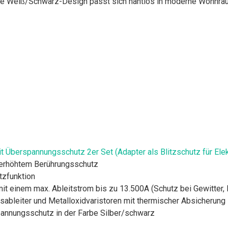
 Weiß/Schwarz-Design passt sich nahtlos in moderne Wohnräume 
 Überspannungsschutz 2er Set (Adapter als Blitzschutz für Ele
 erhöhtem Berührungsschutz
tzfunktion
t einem max. Ableitstrom bis zu 13.500A (Schutz bei Gewitter, Bl
ableiter und Metalloxidvaristoren mit thermischer Absicherung
pannungsschutz in der Farbe Silber/schwarz