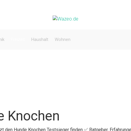
nik
Freizeit
Haushalt
Wohnen
e Knochen
etzt den Hunde Knochen Testsieger finden ✅ Ratgeber, Erfahrung