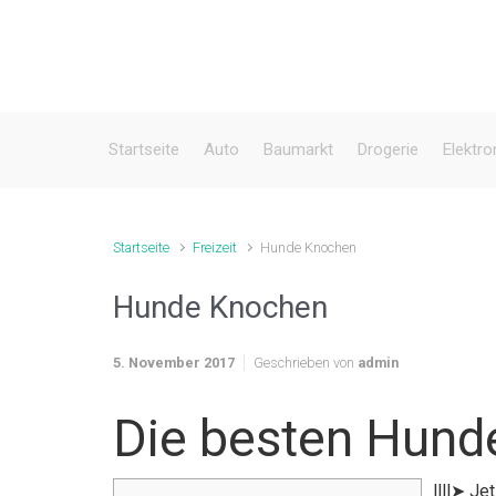
Zum Hauptinhalt springen
Startseite
Auto
Baumarkt
Drogerie
Elektro
Startseite
Freizeit
Hunde Knochen
Hunde Knochen
5. November 2017
Geschrieben von
admin
Die besten Hund
llll➤ J