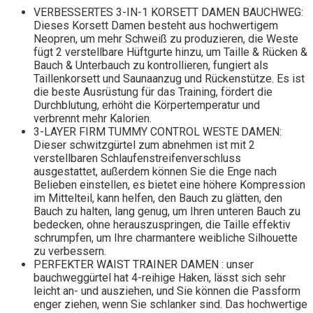
VERBESSERTES 3-IN-1 KORSETT DAMEN BAUCHWEG:
Dieses Korsett Damen besteht aus hochwertigem
Neopren, um mehr Schweiß zu produzieren, die Weste
fügt 2 verstellbare Hüftgurte hinzu, um Taille & Rücken &
Bauch & Unterbauch zu kontrollieren, fungiert als
Taillenkorsett und Saunaanzug und Rückenstütze. Es ist
die beste Ausrüstung für das Training, fördert die
Durchblutung, erhöht die Körpertemperatur und
verbrennt mehr Kalorien.
3-LAYER FIRM TUMMY CONTROL WESTE DAMEN:
Dieser schwitzgürtel zum abnehmen ist mit 2
verstellbaren Schlaufenstreifenverschluss
ausgestattet, außerdem können Sie die Enge nach
Belieben einstellen, es bietet eine höhere Kompression
im Mittelteil, kann helfen, den Bauch zu glätten, den
Bauch zu halten, lang genug, um Ihren unteren Bauch zu
bedecken, ohne herauszuspringen, die Taille effektiv
schrumpfen, um Ihre charmantere weibliche Silhouette
zu verbessern.
PERFEKTER WAIST TRAINER DAMEN : unser
bauchweggürtel hat 4-reihige Haken, lässt sich sehr
leicht an- und ausziehen, und Sie können die Passform
enger ziehen, wenn Sie schlanker sind. Das hochwertige