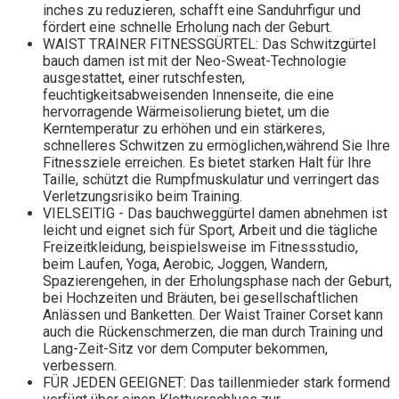
inches zu reduzieren, schafft eine Sanduhrfigur und
fördert eine schnelle Erholung nach der Geburt.
WAIST TRAINER FITNESSGÜRTEL: Das Schwitzgürtel
bauch damen ist mit der Neo-Sweat-Technologie
ausgestattet, einer rutschfesten,
feuchtigkeitsabweisenden Innenseite, die eine
hervorragende Wärmeisolierung bietet, um die
Kerntemperatur zu erhöhen und ein stärkeres,
schnelleres Schwitzen zu ermöglichen,während Sie Ihre
Fitnessziele erreichen. Es bietet starken Halt für Ihre
Taille, schützt die Rumpfmuskulatur und verringert das
Verletzungsrisiko beim Training.
VIELSEITIG - Das bauchweggürtel damen abnehmen ist
leicht und eignet sich für Sport, Arbeit und die tägliche
Freizeitkleidung, beispielsweise im Fitnessstudio,
beim Laufen, Yoga, Aerobic, Joggen, Wandern,
Spazierengehen, in der Erholungsphase nach der Geburt,
bei Hochzeiten und Bräuten, bei gesellschaftlichen
Anlässen und Banketten. Der Waist Trainer Corset kann
auch die Rückenschmerzen, die man durch Training und
Lang-Zeit-Sitz vor dem Computer bekommen,
verbessern.
FÜR JEDEN GEEIGNET: Das taillenmieder stark formend