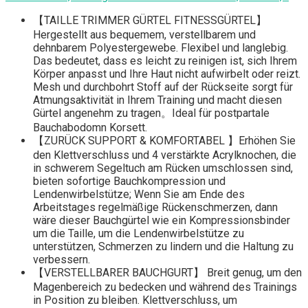
【TAILLE TRIMMER GÜRTEL FITNESSGÜRTEL】
Hergestellt aus bequemem, verstellbarem und
dehnbarem Polyestergewebe. Flexibel und langlebig.
Das bedeutet, dass es leicht zu reinigen ist, sich Ihrem
Körper anpasst und Ihre Haut nicht aufwirbelt oder reizt.
Mesh und durchbohrt Stoff auf der Rückseite sorgt für
Atmungsaktivität in Ihrem Training und macht diesen
Gürtel angenehm zu tragen。Ideal für postpartale
Bauchabodomn Korsett.
【ZURÜCK SUPPORT & KOMFORTABEL 】Erhöhen Sie
den Klettverschluss und 4 verstärkte Acrylknochen, die
in schwerem Segeltuch am Rücken umschlossen sind,
bieten sofortige Bauchkompression und
Lendenwirbelstütze; Wenn Sie am Ende des
Arbeitstages regelmäßige Rückenschmerzen, dann
wäre dieser Bauchgürtel wie ein Kompressionsbinder
um die Taille, um die Lendenwirbelstütze zu
unterstützen, Schmerzen zu lindern und die Haltung zu
verbessern.
【VERSTELLBARER BAUCHGURT】 Breit genug, um den
Magenbereich zu bedecken und während des Trainings
in Position zu bleiben. Klettverschluss, um