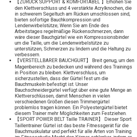
【ZURÜCK SUPPORT & KOMFORTABEL 】Erhöhen Sie
den Klettverschluss und 4 verstärkte Acrylknochen, die
in schwerem Segeltuch am Rücken umschlossen sind,
bieten sofortige Bauchkompression und
Lendenwirbelstütze; Wenn Sie am Ende des
Arbeitstages regelmäßige Rückenschmerzen, dann
wäre dieser Bauchgürtel wie ein Kompressionsbinder
um die Taille, um die Lendenwirbelstütze zu
unterstützen, Schmerzen zu lindern und die Haltung zu
verbessern.
【VERSTELLBARER BAUCHGURT】 Breit genug, um den
Magenbereich zu bedecken und während des Trainings
in Position zu bleiben. Klettverschluss, um
sicherzustellen, dass der Gürtel fest um die
Bauchmuskeln befestigt ist. Unser
Bauchschneidergürtel verfügt über eine gute Menge an
Klettverschlüssen, damit Menschen in vielen
verschiedenen Größen diesen Trimmergürtel
problemlos tragen können. Ein Polyestergürtel bietet
diesem Trainer mehr Möglichkeiten zum Festziehen.
【SPORT POWER BELT Taille TRAINER】 Dieser Sport
Taillentrainer Gürtel ist das beste Fitnessgerät für die
Bauchmuskulatur und perfekt für alle Arten von Training