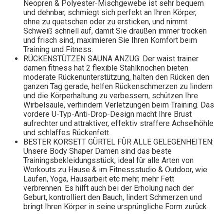
Neopren & Polyester-Mischgewebe ist sehr bequem
und dehnbar, schmiegt sich perfekt an Ihren Körper,
ohne zu quetschen oder zu ersticken, und nimmt
Schweiß schnell auf, damit Sie draußen immer trocken
und frisch sind, maximieren Sie Ihren Komfort beim
Training und Fitness.
RÜCKENSTÜTZEN SAUNA ANZUG: Der waist trainer
damen fitness hat 2 flexible Stahlknochen bieten
moderate Rückenunterstützung, halten den Rücken den
ganzen Tag gerade, helfen Rückenschmerzen zu lindern
und die Körperhaltung zu verbessern, schützen Ihre
Wirbelsäule, verhindern Verletzungen beim Training. Das
vordere U-Typ-Anti-Drop-Design macht Ihre Brust
aufrechter und attraktiver, effektiv straffere Achselhöhle
und schlaffes Rückenfett.
BESTER KORSETT GÜRTEL FÜR ALLE GELEGENHEITEN:
Unsere Body Shaper Damen sind das beste
Trainingsbekleidungsstück, ideal für alle Arten von
Workouts zu Hause & im Fitnessstudio & Outdoor, wie
Laufen, Yoga, Hausarbeit etc mehr, mehr Fett
verbrennen. Es hilft auch bei der Erholung nach der
Geburt, kontrolliert den Bauch, lindert Schmerzen und
bringt Ihren Körper in seine ursprüngliche Form zurück.