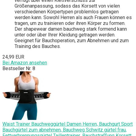
verfügt über einen Klettverschluss zur
Größenanpassung, sodass das Korsett von vielen
verschiedenen Körpertypen problemlos getragen
werden kann. Sowohl Herren als auch Frauen können es
tragen, um zu trainieren oder ihren Körper zu formen.
Der shapewear damen bauchweg stark formend kann
unter oder über Ihrer Kleidung getragen werden.
Geeignet für Bauchoperation, zum Abnehmen und zum
Training des Bauches.
24,99 EUR
Bei Amazon ansehen
Bestseller Nr. 8
Waist Trainer Bauchweggürtel Damen Herren, Bauchgurt Sport
Bauchgürtel zum abnehmen, Bauchweg Schwitz gürtel frau,
Fettverbrennungsgürtel Taillentrainer ,Bauchstraffung Korsett