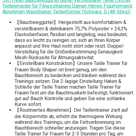
JXCTNNU Bauchweggürtel Gürtel Verstellbarer Taille Cincher
Taillenmieder für Fitnesstraining Damen Herren Figurformend
Abnehmen Waisttrainer Taillenformer (Schwarz, S (48-56kg))
【Bauchweggürtel】Hergestellt aus komfortablem &
verstellbarem & dehnbarem 75,7% Polyester + 24,3%
Elastodienfaser, flexibel und langlebig, was bedeutet,
dass es leicht zu reinigen ist, sich an Ihren Körper
anpasst und Ihre Haut nicht stört oder reizt. Doppel-
Verstellung für die Größenbestimmung Genauigkeit
Mesh-Rückseite für Atmungsaktivität.
【Einstellbare Konstruktion】Unsere Taille Trainer für
Frauen Body Shaper ist breit genug, um den
Bauchbereich zu bedecken und bleiben während des
Trainings setzen. Die 2-lagige Einstellung Haken &
Schleife der Taille Trainer machen Taille Trainer für
Frauen fest um die Bauchmuskeln befestigt, funktioniert
gut auf Bauch Kontrolle und geben Sie eine schlanke
Kurve sofort.
【Routiniertes Abnehmen】Der Taillentrainer zielt auf
die Körpermitte ab, erhöht die thermogene Wirkung
während des Trainings, um die Fettverbrennung im
Bauchbereich schneller anzuregen. Tragen Sie diese
Taille Trainer für Frauen für 2-3 Stunden pro Tag, um