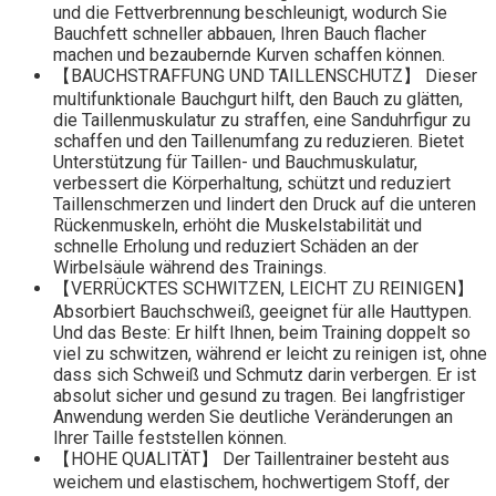
und die Fettverbrennung beschleunigt, wodurch Sie
Bauchfett schneller abbauen, Ihren Bauch flacher
machen und bezaubernde Kurven schaffen können.
【BAUCHSTRAFFUNG UND TAILLENSCHUTZ】 Dieser
multifunktionale Bauchgurt hilft, den Bauch zu glätten,
die Taillenmuskulatur zu straffen, eine Sanduhrfigur zu
schaffen und den Taillenumfang zu reduzieren. Bietet
Unterstützung für Taillen- und Bauchmuskulatur,
verbessert die Körperhaltung, schützt und reduziert
Taillenschmerzen und lindert den Druck auf die unteren
Rückenmuskeln, erhöht die Muskelstabilität und
schnelle Erholung und reduziert Schäden an der
Wirbelsäule während des Trainings.
【VERRÜCKTES SCHWITZEN, LEICHT ZU REINIGEN】
Absorbiert Bauchschweiß, geeignet für alle Hauttypen.
Und das Beste: Er hilft Ihnen, beim Training doppelt so
viel zu schwitzen, während er leicht zu reinigen ist, ohne
dass sich Schweiß und Schmutz darin verbergen. Er ist
absolut sicher und gesund zu tragen. Bei langfristiger
Anwendung werden Sie deutliche Veränderungen an
Ihrer Taille feststellen können.
【HOHE QUALITÄT】 Der Taillentrainer besteht aus
weichem und elastischem, hochwertigem Stoff, der