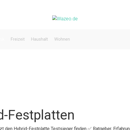
nik
Freizeit
Haushalt
Wohnen
d-Festplatten
tzt den Hybrid-Festplatte Testsieger finden ✅ Ratgeber, Erfahru