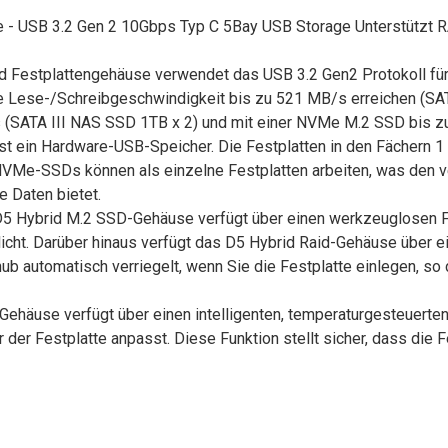
USB 3.2 Gen 2 10Gbps Typ C 5Bay USB Storage Unterstützt R
 Festplattengehäuse verwendet das USB 3.2 Gen2 Protokoll fü
ie Lese-/Schreibgeschwindigkeit bis zu 521 MB/s erreichen (SA
 (SATA III NAS SSD 1TB x 2) und mit einer NVMe M.2 SSD bis z
st ein Hardware-USB-Speicher. Die Festplatten in den Fächern 1 
NVMe-SSDs können als einzelne Festplatten arbeiten, was den 
e Daten bietet.
 Hybrid M.2 SSD-Gehäuse verfügt über einen werkzeuglosen Fes
cht. Darüber hinaus verfügt das D5 Hybrid Raid-Gehäuse über e
automatisch verriegelt, wenn Sie die Festplatte einlegen, so da
häuse verfügt über einen intelligenten, temperaturgesteuerten
er Festplatte anpasst. Diese Funktion stellt sicher, dass die Fe