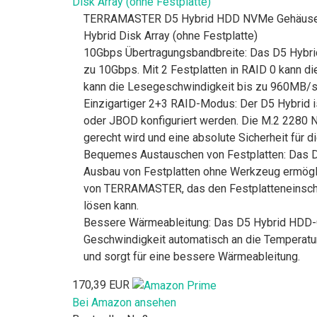
Disk Array (ohne Festplatte)
TERRAMASTER D5 Hybrid HDD NVMe Gehäuse - 
Hybrid Disk Array (ohne Festplatte)
10Gbps Übertragungsbandbreite: Das D5 Hybrid
zu 10Gbps. Mit 2 Festplatten in RAID 0 kann d
kann die Lesegeschwindigkeit bis zu 960MB/s
Einzigartiger 2+3 RAID-Modus: Der D5 Hybrid i
oder JBOD konfiguriert werden. Die M.2 2280 
gerecht wird und eine absolute Sicherheit für di
Bequemes Austauschen von Festplatten: Das D5
Ausbau von Festplatten ohne Werkzeug ermögli
von TERRAMASTER, das den Festplatteneinschub 
lösen kann.
Bessere Wärmeableitung: Das D5 Hybrid HDD-Ge
Geschwindigkeit automatisch an die Temperatur d
und sorgt für eine bessere Wärmeableitung.
170,39 EUR
Bei Amazon ansehen