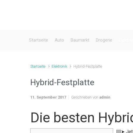
Zum Hauptinhalt springen
Startseite
Auto
Baumarkt
Drogerie
Elektro
Startseite
Elektronik
Hybrid-Festplatte
Hybrid-Festplatte
11. September 2017
Geschrieben von
admin
Die besten Hybri
llll➤ Je