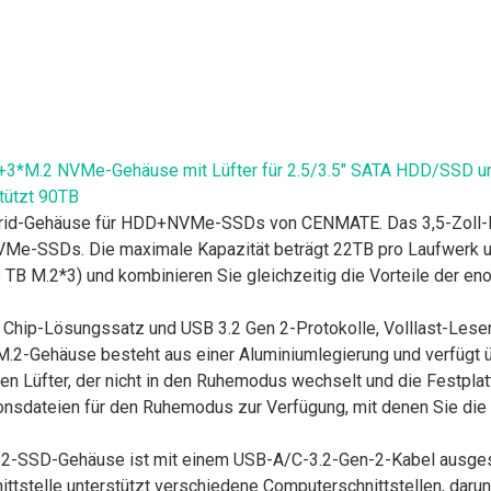
+3*M.2 NVMe-Gehäuse mit Lüfter für 2.5/3.5" SATA HDD/SSD
tützt 90TB
rid-Gehäuse für HDD+NVMe-SSDs von CENMATE. Das 3,5-Zoll-Fes
SSDs. Die maximale Kapazität beträgt 22TB pro Laufwerk und 
B M.2*3) und kombinieren Sie gleichzeitig die Vorteile der e
 Chip-Lösungssatz und USB 3.2 Gen 2-Protokolle, Volllast-Les
ehäuse besteht aus einer Aluminiumlegierung und verfügt übe
n Lüfter, der nicht in den Ruhemodus wechselt und die Festplatte
ationsdateien für den Ruhemodus zur Verfügung, mit denen Sie di
.2-SSD-Gehäuse ist mit einem USB-A/C-3.2-Gen-2-Kabel ausgest
ttstelle unterstützt verschiedene Computerschnittstellen, darun