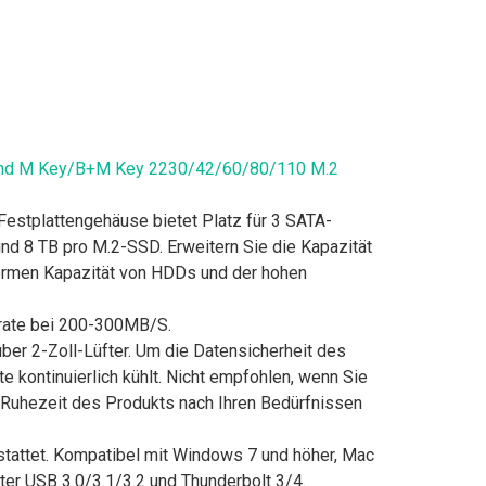
 und M Key/B+M Key 2230/42/60/80/110 M.2
tplattengehäuse bietet Platz für 3 SATA-
8 TB pro M.2-SSD. Erweitern Sie die Kapazität
normen Kapazität von HDDs und der hohen
erate bei 200-300MB/S.
r 2-Zoll-Lüfter. Um die Datensicherheit des
 kontinuierlich kühlt. Nicht empfohlen, wenn Sie
e Ruhezeit des Produkts nach Ihren Bedürfnissen
attet. Kompatibel mit Windows 7 und höher, Mac
ter USB 3.0/3.1/3.2 und Thunderbolt 3/4.