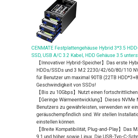
CENMATE Festplattengehäuse Hybrid 3*3.5 HDD
SSD, USB A/C 3.2 Kabel, HDD Gehäuse 3.5 unters
【Innovativer Hybrid-Speicher】Das erste Hyb
HDDs/SSDs und 3 M.2 2230/42/60/80/110 NVMe-
für Benutzer um maximal 90TB (22TB HDD*3+8 T
Geschwindigkeit von SSDs!
【Bis zu 10Gbps】Nutzt einen fortschrittlichen
【Geringe Wärmeentwicklung】Dieses NVMe M.2-G
Benutzers zu gewährleisten, verwenden wir eine
geräuschempfindlich sind. Wir stellen Install
einstellen können.
【Breite Kompatibilität, Plug-and-Play】Das M
9.1 und höher sowie Linux. Die USB-Typ-C-Schni