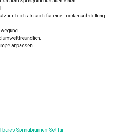
neben dem Springbrunnen auch einen
l
tz im Teich als auch für eine Trockenaufstellung
bewegung.
d umweltfreundlich.
Pumpe anpassen.
lbares Springbrunnen-Set für