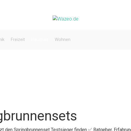
nik
Freizeit
Haushalt
Wohnen
ngbrunnensets
etzt den Springbrunnenset Testsieger finden ✅ Ratgeber, Erfahru