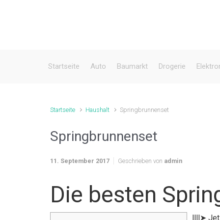
Zum Hauptinhalt springen
Startseite
Auto
Baumarkt
Drogerie
Elektro
Startseite
Haushalt
Springbrunnenset
Springbrunnenset
11. September 2017
Geschrieben von
admin
Die besten Spri
llll➤ J