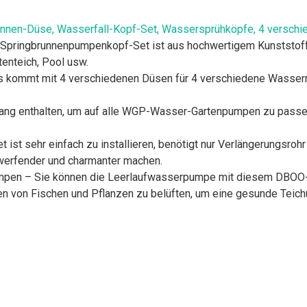
runnen-Düse, Wasserfall-Kopf-Set, Wassersprühköpfe, 4 verschi
pringbrunnenpumpenkopf-Set ist aus hochwertigem Kunststoff, r
tenteich, Pool usw.
s kommt mit 4 verschiedenen Düsen für 4 verschiedene Wasserm
fang enthalten, um auf alle WGP-Wasser-Gartenpumpen zu passe
 ist sehr einfach zu installieren, benötigt nur Verlängerungsro
werfender und charmanter machen.
mpen – Sie können die Leerlaufwasserpumpe mit diesem DBOO
ten von Fischen und Pflanzen zu belüften, um eine gesunde Teic