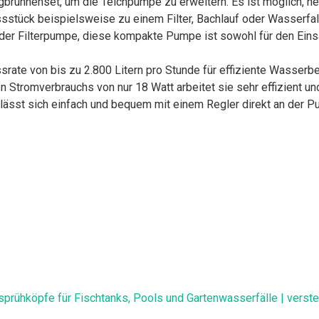
gbrunnenset, um die Teichpumpe zu erweitern. Es ist möglich, 
stück beispielsweise zu einem Filter, Bachlauf oder Wasserfal
oder Filterpumpe, diese kompakte Pumpe ist sowohl für den Einsa
ussrate von bis zu 2.800 Litern pro Stunde für effiziente Wasser
n Stromverbrauchs von nur 18 Watt arbeitet sie sehr effizient un
lässt sich einfach und bequem mit einem Regler direkt an der 
ühköpfe für Fischtanks, Pools und Gartenwasserfälle | verstel