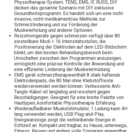
Physiotherapie-System. TENS, EMS, IF, RUSS, DIY
decken das gesamte Szenario mit DIY exklusive
Gesundheitsprogramm. Es handelt sich um eine nicht-
invasive, nicht-medikamentöse Methode zur
Schmerzlinderung und zur Förderung der
Muskelerholung und anderer Optionen.
Reizstromgeräte gegen schmerzen verfügt über 80
einstellbare Modi + 16 Intensitätsstufen, die
Positionierung der Elektroden auf dem LED-Bildschirm
blinkt, um den besten Behandlungsbereich beim
Umschalten zwischen den Programmen anzuzeigen;
ermöglicht eine präzise Kontrolle der Anwendung und
eine effiziente Linderung der Muskelermüdung.
EMS gerät schmerztherapieenthält 8 stark haftende
Elektrodenpads, die 80 Mal ohne Klebstoffreste
wiederverwendet werden können. Verbesserte Anti-
Tangle-Kabel ist langlebig und resistent gegen
Beschädigungen. Geeignet für eine breite Palette von
Hauttypen, komfortable Physiotherapie Erfahrung.
Wiederaufladbarer Muskelstimulator, 1 Ladung kann 4H
lang verwendet werden, USB Plug-and-Play,
Energieanzeige zeigt die verbleibende Energie in
Echtzeit an. Kompakt und tragbar, zu Hause, unterwegs,
Fitness, Reisen und andere volle Szenarien anwendbar,