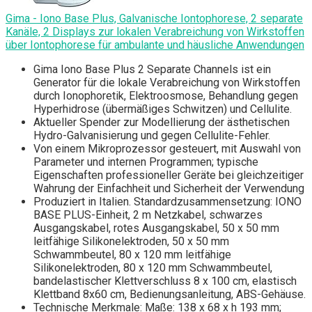
Gima - Iono Base Plus, Galvanische Iontophorese, 2 separate
Kanäle, 2 Displays zur lokalen Verabreichung von Wirkstoffen
über Iontophorese für ambulante und häusliche Anwendungen
Gima Iono Base Plus 2 Separate Channels ist ein
Generator für die lokale Verabreichung von Wirkstoffen
durch Ionophoretik, Elektroosmose, Behandlung gegen
Hyperhidrose (übermäßiges Schwitzen) und Cellulite.
Aktueller Spender zur Modellierung der ästhetischen
Hydro-Galvanisierung und gegen Cellulite-Fehler.
Von einem Mikroprozessor gesteuert, mit Auswahl von
Parameter und internen Programmen; typische
Eigenschaften professioneller Geräte bei gleichzeitiger
Wahrung der Einfachheit und Sicherheit der Verwendung
Produziert in Italien. Standardzusammensetzung: IONO
BASE PLUS-Einheit, 2 m Netzkabel, schwarzes
Ausgangskabel, rotes Ausgangskabel, 50 x 50 mm
leitfähige Silikonelektroden, 50 x 50 mm
Schwammbeutel, 80 x 120 mm leitfähige
Silikonelektroden, 80 x 120 mm Schwammbeutel,
bandelastischer Klettverschluss 8 x 100 cm, elastisch
Klettband 8x60 cm, Bedienungsanleitung, ABS-Gehäuse.
Technische Merkmale: Maße: 138 x 68 x h 193 mm;