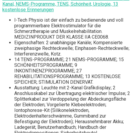
Kanal, NEMS-Programme, TENS, Schönheit, Urologie, 13
kostenlose Erinnerungen
I-Tech Physio ist der einfach zu bedienende und voll
programmierbare Elektrostimulator für die
Schmerztherapie und Muskelrehabilitation.
MEDIZINPRODUKT DER KLASSE IIA CE0068.
Eigenschaften: 2 unabhängige Kanäle; Kompensierte
zweiphasige Rechteckwelle; Einphasen-Rechteckwelle;
Interferenzwelle, Kotz.
14 TENS-PROGRAMME; 21 NEMS-PROGRAMME; 15
SCHÖNHEITSPROGRAMME; 9
INKONTINENZPROGRAMME; 27
REHABILITATIONSPROGRAMME; 13 KOSTENLOSE
SPEICHER; STIMULATION DENERVAT.
Ausstattung: Leuchte mit 2-Kanal Grafikdisplay; 2
Anschlusskabel zur Übertragung elektrischer Impulse; 2
Splitterkabel zur Verdoppelung der Abdeckungsfläche
der Elektroden; Vorgelierte Klebeelektroden;
Iontophorese-Kit (Silikonelektroden,
Elektrodenhalterschwämme, Gummiband zur
Befestigung der Elektroden); Herausnehmbarer Akku;
Ladegerät; Benutzerhandbuch; Handbuch der
Elektrodenpositionen; Sicherheitsbeutel.