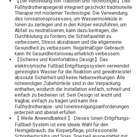
【Die Verbindung von Tradition und Technologie】Das
Fußhydrotherapiegerät integriert geschickt traditionelle
Therapie mit moderner Technologie. Die Verwendung
des Ionisationsprozesses, um Wassermoleküle in
Ionen zu zerlegen und in den Körper einzuführen, um
Abfall zu neutralisieren, kann dazu beitragen, die
Durchblutung zu fördern, die Schlafqualität zu
verbessern, Stress abzubauen und die allgemeine
Gesundheit zu verbessern. Regelmäßiger Gebrauch
kann Ihr Gesundheitsniveau erheblich verbessern.
【Sicheres und Komfortables Design】Das
elektrolytische Fußbad Entgiftungssystem verwendet
gereinigtes Wasser für die Reaktion und gewährleistet
absolute Sicherheit und keine Nebenwirkungen. Alle
notwendigen Zubehörteile sind in der Verpackung
enthalten, wodurch die Installation einfach, schnell und
einfach zu bedienen ist. Sein Design ist leicht und
tragbar, einfach zu tragen und kann Ihre
Fußhydrotherapie- und Ionenreinigungsanforderungen
jederzeit und überall erfüllen.
【 Weite Anwendbarkeit 】 Dieses Ionen-Entgiftungs-
Fußbad-System ist eine ideale Wahl für den
Heimgebrauch, die Körperpflege, professionelle
Schönheitsclubs und Spas. Speziell ausgestattet mit