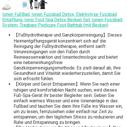
Ionen FußBad, Ionen Fussbad Detox, Elektrolyse Fussbad
Entgiftung, Ionic Foot Spa Detox Becken Set, Ionen-Fussbad-
System, Tragbare Pedicure Foot Bathtub (mit Becken)
【Fußhydrotherapie und Ganzkörperreinigung】Dieses
Heimentgiftungsgerät konzentriert sich auf die
Reinigung der Fußhydrotherapie, entfernt sanft
Verunreinigungen von den Füßen durch
Reinwasserreaktion und Ionentechnologie und bietet
eine nebenwirkungsfreie
Ganzkörperreinigungsmethode. Es zielt darauf ab, Ihre
Gesundheit und Vitalität wiederherzustellen, damit Sie
sich erfrischt fühlen.
【Körper und Geist Entspannen】Wenn Sie nach einer
ruhigen und komfortablen Nacht suchen, wird dieses
Fuß-Spa-Gerät Ihr bester Begleiter sein. Geben Sie
einfach warmes Wasser und eine Ionenanlage in das
Fußbad und tauchen Sie dann Ihre Füße ins Wasser ein,
um zu lesen, fernzusehen oder einfach nur Zeit zu
entspannen, um den täglichen Stress zu reduzieren und
Ruhe und Entspannung zu bringen.