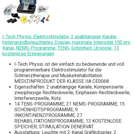
I-Tech Physio, Elektrostimulator, 2 unabhängige Kanäle,
hintergrundbeleuchtetes Display, maximale Intensität 100 pro
Kanal, NEMS-Programme, TENS, Schönheit, Urologie, 13
kostenlose Erinnerungen
I-Tech Physio ist der einfach zu bedienende und voll
programmierbare Elektrostimulator für die
Schmerztherapie und Muskelrehabilitation.
MEDIZINPRODUKT DER KLASSE IIA CE0068.
Eigenschaften: 2 unabhängige Kanäle; Kompensierte
zweiphasige Rechteckwelle; Einphasen-Rechteckwelle;
Interferenzwelle, Kotz.
14 TENS-PROGRAMME; 21 NEMS-PROGRAMME; 15
SCHÖNHEITSPROGRAMME; 9
INKONTINENZPROGRAMME; 27
REHABILITATIONSPROGRAMME; 13 KOSTENLOSE
SPEICHER; STIMULATION DENERVAT.
Ausstattung: Leuchte mit 2-Kanal Grafikdisplay; 2