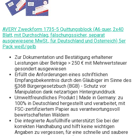
AVERY Zweckform 1735-5 Quittungsblock (A6 quer, 2x40
Blatt, mit Durchschlag, fälschungssicher, separat
ausgewiesene MwSt., für Deutschland und Österreich) 5er
Pack weiß/gelb
Zur Dokumentation und Bestätigung erhaltener
Leistungen über Beträge > 250 € mit Mehrwertsteuer
gesondert ausgewiesen
Erfüllt die Anforderungen eines schriftlichen
Empfangsbekenntnis durch den Gläubiger im Sinne des
§368 Bürgergesetzbuch (BGB) - Schutz vor
Manipulation dank netzartigen Hintergrunddruck
Umweltfreundliches Produkt | Made in Germany: zu
100% in Deutschland hergestellt und verarbeitet, mit
FSC-zertifiziertem Papier aus verantwortungsvoll
bewirtschafteten Wäldern
Die integrierte Ausfüllhilfe unterstützt Sie bei der
korrekten Handhabung und hilft keine wichtigen
Angaben zu vergessen, für eine schnelle und saubere