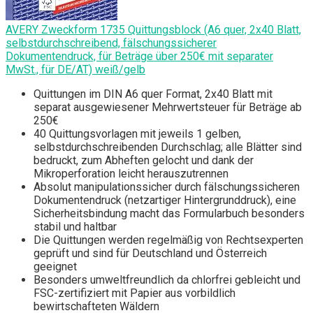
AVERY Zweckform 1735 Quittungsblock (A6 quer, 2x40 Blatt,
selbstdurchschreibend, fälschungssicherer
Dokumentendruck, für Beträge über 250€ mit separater
MwSt., für DE/AT) weiß/gelb
Quittungen im DIN A6 quer Format, 2x40 Blatt mit
separat ausgewiesener Mehrwertsteuer für Beträge ab
250€
40 Quittungsvorlagen mit jeweils 1 gelben,
selbstdurchschreibenden Durchschlag; alle Blätter sind
bedruckt, zum Abheften gelocht und dank der
Mikroperforation leicht herauszutrennen
Absolut manipulationssicher durch fälschungssicheren
Dokumentendruck (netzartiger Hintergrunddruck), eine
Sicherheitsbindung macht das Formularbuch besonders
stabil und haltbar
Die Quittungen werden regelmäßig von Rechtsexperten
geprüft und sind für Deutschland und Österreich
geeignet
Besonders umweltfreundlich da chlorfrei gebleicht und
FSC-zertifiziert mit Papier aus vorbildlich
bewirtschafteten Wäldern