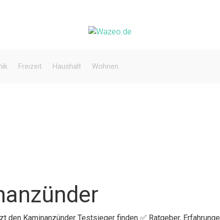
nik
Freizeit
Haushalt
Wohnen
nanzünder
etzt den Kaminanzünder Testsieger finden ✅ Ratgeber, Erfahrunge