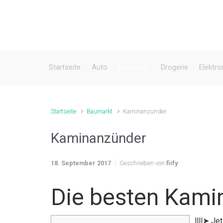
Zum Hauptinhalt springen
Startseite
Auto
Baumarkt
Drogerie
Elektro
Startseite
Baumarkt
Kaminanzünder
Kaminanzünder
18. September 2017
Geschrieben von
fiify
Die besten Kami
llll➤ J