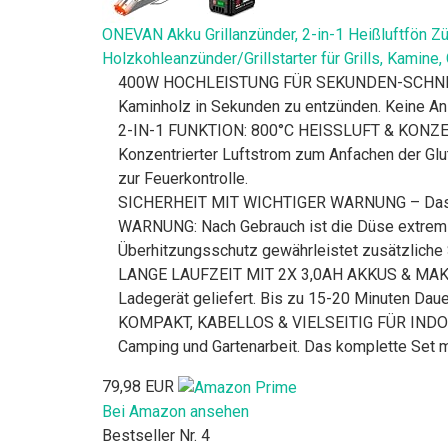
ONEVAN Akku Grillanzünder, 2-in-1 Heißluftfön Z
Holzkohleanzünder/Grillstarter für Grills, Kamine
400W HOCHLEISTUNG FÜR SEKUNDEN-SCHNELLES 
Kaminholz in Sekunden zu entzünden. Keine Anz
2-IN-1 FUNKTION: 800°C HEISSLUFT & KONZEN
Konzentrierter Luftstrom zum Anfachen der Glu
zur Feuerkontrolle.
SICHERHEIT MIT WICHTIGER WARNUNG – Das vor
WARNUNG: Nach Gebrauch ist die Düse extrem hei
Überhitzungsschutz gewährleistet zusätzliche 
LANGE LAUFZEIT MIT 2X 3,0AH AKKUS & MAKIT
Ladegerät geliefert. Bis zu 15-20 Minuten Dau
KOMPAKT, KABELLOS & VIELSEITIG FÜR INDOOR/OU
Camping und Gartenarbeit. Das komplette Set 
79,98 EUR
Bei Amazon ansehen
Bestseller Nr. 4