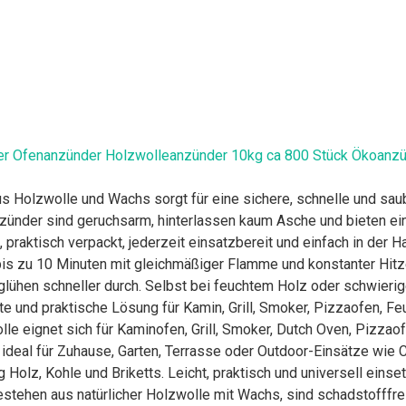
er Ofenanzünder Holzwolleanzünder 10kg ca 800 Stück Ökoanz
Holzwolle und Wachs sorgt für eine sichere, schnelle und saub
nzünder sind geruchsarm, hinterlassen kaum Asche und bieten ein
, praktisch verpackt, jederzeit einsatzbereit und einfach in der 
is zu 10 Minuten mit gleichmäßiger Flamme und konstanter Hitz
 glühen schneller durch. Selbst bei feuchtem Holz oder schwieri
e und praktische Lösung für Kamin, Grill, Smoker, Pizzaofen, F
e eignet sich für Kaminofen, Grill, Smoker, Dutch Oven, Pizzao
deal für Zuhause, Garten, Terrasse oder Outdoor-Einsätze wie C
olz, Kohle und Briketts. Leicht, praktisch und universell einset
ehen aus natürlicher Holzwolle mit Wachs, sind schadstofffrei