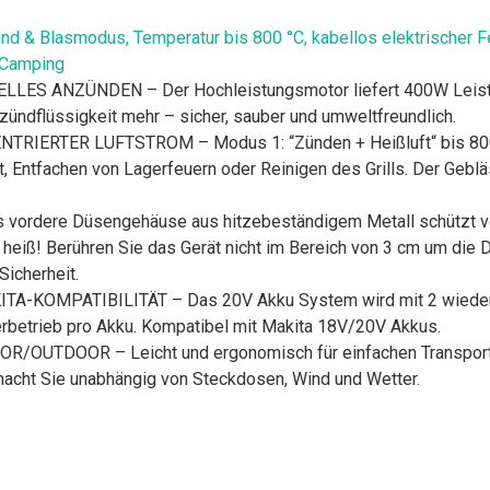
ünd & Blasmodus, Temperatur bis 800 °C, kabellos elektrischer 
, Camping
ANZÜNDEN – Der Hochleistungsmotor liefert 400W Leistung
ündflüssigkeit mehr – sicher, sauber und umweltfreundlich.
TRIERTER LUFTSTROM – Modus 1: “Zünden + Heißluft“ bis 800
t, Entfachen von Lagerfeuern oder Reinigen des Grills. Der Geb
dere Düsengehäuse aus hitzebeständigem Metall schützt vor
ß! Berühren Sie das Gerät nicht im Bereich von 3 cm um die Düse
Sicherheit.
A-KOMPATIBILITÄT – Das 20V Akku System wird mit 2 wiedera
erbetrieb pro Akku. Kompatibel mit Makita 18V/20V Akkus.
TDOOR – Leicht und ergonomisch für einfachen Transport. Per
macht Sie unabhängig von Steckdosen, Wind und Wetter.