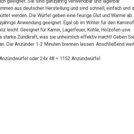
uch geeignet. Sie sind ganzjährig verwendbar und lagerbar.
n aus deutscher Herstellung und sind schnell, einfach und si
ttet werden. Die Würfel geben eine feurige Glut und Wärme ab.
ährige Anwendung geeignet. Egal ob im Winter für den Kaminofe
z leicht. Geeignet für Kamin, Lagerfeuer, Kohle, Holzofen usw.
 starke Zündkraft, was sie unheimlich effektiv macht! Geben Sie
 an. Die Anzünder 1-2 Minuten brennen lassen. Anschließend weit
 Anzündwürfel oder 24x 48 = 1152 Anzündwürfel