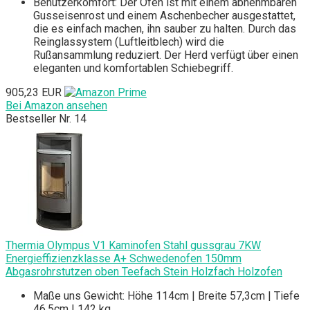
Benutzerkomfort: Der Ofen ist mit einem abnehmbaren
Gusseisenrost und einem Aschenbecher ausgestattet,
die es einfach machen, ihn sauber zu halten. Durch das
Reinglassystem (Luftleitblech) wird die
Rußansammlung reduziert. Der Herd verfügt über einen
eleganten und komfortablen Schiebegriff.
905,23 EUR
Bei Amazon ansehen
Bestseller Nr. 14
Thermia Olympus V1 Kaminofen Stahl gussgrau 7KW
Energieffizienzklasse A+ Schwedenofen 150mm
Abgasrohrstutzen oben Teefach Stein Holzfach Holzofen
Maße uns Gewicht: Höhe 114cm | Breite 57,3cm | Tiefe
46,5cm | 142 kg