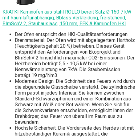
KRATKI Kaminofen aus stahl ROLLO bereit Satz Ø 150 7 kW
mit Raumluftunabhängig, Bblass Verkleidung, freistehend,
BImSchV 2, Staubauslass, 150 mm, EEK A Kaminofen HKI
Der Ofen entspricht den HKI-Qualitätsanforderungen
Brennmaterial: Der Ofen wird mit abgelagertem Hartholz
(Feuchtigkeitsgehalt 20 %) betrieben. Dieses Gerät
entspricht den Anforderungen von Ekoprojekt und
BImSchV 2 hinsichtlich maximaler CO2-Emissionen. Der
Heizbereich beträgt 5,5 - 10,5 kW bei einer
Nennwärmeleistung von 7kW. Die Staubemission
beträgt 19 mg/Nm3.
Modernes Design: Die Schönheit des Feuers wird durch
die abgerundete Glasscheibe verstärkt. Die zylindrische
Form passt in jedes Interieur. Sie können zwischen
Standard-Schwarzoptionen und einer Kombination aus
Schwarz mit Weiß oder Rot wählen. Wenn Sie sich für
die Schwenkvariante entscheiden, ermöglicht Ihnen der
Drehkörper, das Feuer von überall im Raum aus zu
bewundern.
Höchste Sicherheit: Die Vorderseite des Herdes ist mit
hitzebeständiger Keramik ausgestattet, die