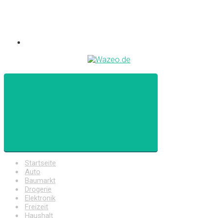
Startseite
Auto
Baumarkt
Drogerie
Elektronik
Freizeit
Haushalt