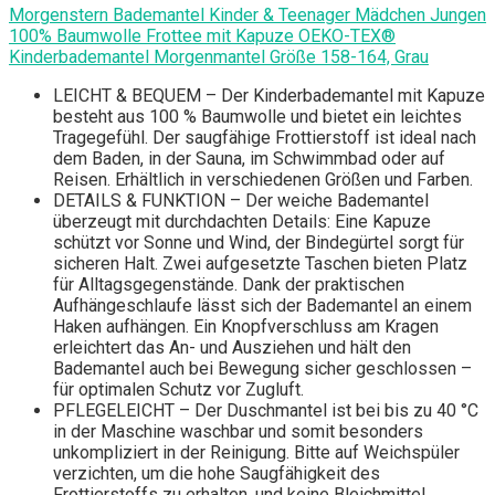
Morgenstern Bademantel Kinder & Teenager Mädchen Jungen
100% Baumwolle Frottee mit Kapuze OEKO-TEX®
Kinderbademantel Morgenmantel Größe 158-164, Grau
LEICHT & BEQUEM – Der Kinderbademantel mit Kapuze
besteht aus 100 % Baumwolle und bietet ein leichtes
Tragegefühl. Der saugfähige Frottierstoff ist ideal nach
dem Baden, in der Sauna, im Schwimmbad oder auf
Reisen. Erhältlich in verschiedenen Größen und Farben.
DETAILS & FUNKTION – Der weiche Bademantel
überzeugt mit durchdachten Details: Eine Kapuze
schützt vor Sonne und Wind, der Bindegürtel sorgt für
sicheren Halt. Zwei aufgesetzte Taschen bieten Platz
für Alltagsgegenstände. Dank der praktischen
Aufhängeschlaufe lässt sich der Bademantel an einem
Haken aufhängen. Ein Knopfverschluss am Kragen
erleichtert das An- und Ausziehen und hält den
Bademantel auch bei Bewegung sicher geschlossen –
für optimalen Schutz vor Zugluft.
PFLEGELEICHT – Der Duschmantel ist bei bis zu 40 °C
in der Maschine waschbar und somit besonders
unkompliziert in der Reinigung. Bitte auf Weichspüler
verzichten, um die hohe Saugfähigkeit des
Frottierstoffs zu erhalten, und keine Bleichmittel