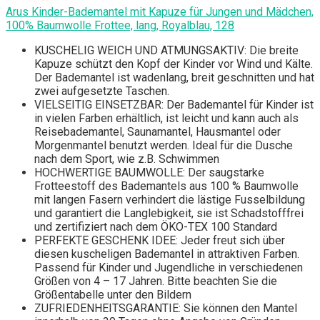
Arus Kinder-Bademantel mit Kapuze für Jungen und Mädchen,
100% Baumwolle Frottee, lang, Royalblau, 128
KUSCHELIG WEICH UND ATMUNGSAKTIV: Die breite
Kapuze schützt den Kopf der Kinder vor Wind und Kälte.
Der Bademantel ist wadenlang, breit geschnitten und hat
zwei aufgesetzte Taschen.
VIELSEITIG EINSETZBAR: Der Bademantel für Kinder ist
in vielen Farben erhältlich, ist leicht und kann auch als
Reisebademantel, Saunamantel, Hausmantel oder
Morgenmantel benutzt werden. Ideal für die Dusche
nach dem Sport, wie z.B. Schwimmen
HOCHWERTIGE BAUMWOLLE: Der saugstarke
Frotteestoff des Bademantels aus 100 % Baumwolle
mit langen Fasern verhindert die lästige Fusselbildung
und garantiert die Langlebigkeit, sie ist Schadstofffrei
und zertifiziert nach dem ÖKO-TEX 100 Standard
PERFEKTE GESCHENK IDEE: Jeder freut sich über
diesen kuscheligen Bademantel in attraktiven Farben.
Passend für Kinder und Jugendliche in verschiedenen
Größen von 4 – 17 Jahren. Bitte beachten Sie die
Größentabelle unter den Bildern
ZUFRIEDENHEITSGARANTIE: Sie können den Mantel