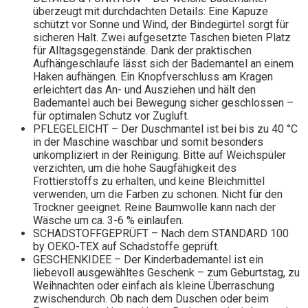
überzeugt mit durchdachten Details: Eine Kapuze
schützt vor Sonne und Wind, der Bindegürtel sorgt für
sicheren Halt. Zwei aufgesetzte Taschen bieten Platz
für Alltagsgegenstände. Dank der praktischen
Aufhängeschlaufe lässt sich der Bademantel an einem
Haken aufhängen. Ein Knopfverschluss am Kragen
erleichtert das An- und Ausziehen und hält den
Bademantel auch bei Bewegung sicher geschlossen –
für optimalen Schutz vor Zugluft.
PFLEGELEICHT – Der Duschmantel ist bei bis zu 40 °C
in der Maschine waschbar und somit besonders
unkompliziert in der Reinigung. Bitte auf Weichspüler
verzichten, um die hohe Saugfähigkeit des
Frottierstoffs zu erhalten, und keine Bleichmittel
verwenden, um die Farben zu schonen. Nicht für den
Trockner geeignet. Reine Baumwolle kann nach der
Wäsche um ca. 3-6 % einlaufen.
SCHADSTOFFGEPRÜFT – Nach dem STANDARD 100
by OEKO-TEX auf Schadstoffe geprüft.
GESCHENKIDEE – Der Kinderbademantel ist ein
liebevoll ausgewähltes Geschenk – zum Geburtstag, zu
Weihnachten oder einfach als kleine Überraschung
zwischendurch. Ob nach dem Duschen oder beim