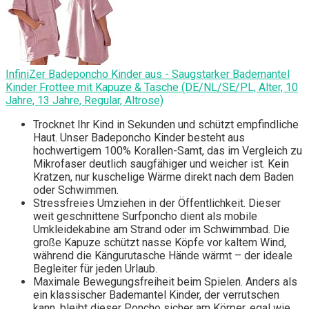
InfiniZer Badeponcho Kinder aus - Saugstarker Bademantel
Kinder Frottee mit Kapuze & Tasche (DE/NL/SE/PL, Alter, 10
Jahre, 13 Jahre, Regular, Altrose)
Trocknet Ihr Kind in Sekunden und schützt empfindliche
Haut. Unser Badeponcho Kinder besteht aus
hochwertigem 100% Korallen-Samt, das im Vergleich zu
Mikrofaser deutlich saugfähiger und weicher ist. Kein
Kratzen, nur kuschelige Wärme direkt nach dem Baden
oder Schwimmen.
Stressfreies Umziehen in der Öffentlichkeit. Dieser
weit geschnittene Surfponcho dient als mobile
Umkleidekabine am Strand oder im Schwimmbad. Die
große Kapuze schützt nasse Köpfe vor kaltem Wind,
während die Kängurutasche Hände wärmt – der ideale
Begleiter für jeden Urlaub.
Maximale Bewegungsfreiheit beim Spielen. Anders als
ein klassischer Bademantel Kinder, der verrutschen
kann, bleibt dieser Poncho sicher am Körper, egal wie