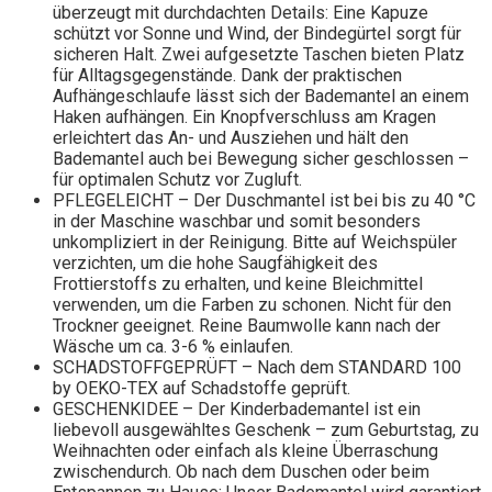
überzeugt mit durchdachten Details: Eine Kapuze
schützt vor Sonne und Wind, der Bindegürtel sorgt für
sicheren Halt. Zwei aufgesetzte Taschen bieten Platz
für Alltagsgegenstände. Dank der praktischen
Aufhängeschlaufe lässt sich der Bademantel an einem
Haken aufhängen. Ein Knopfverschluss am Kragen
erleichtert das An- und Ausziehen und hält den
Bademantel auch bei Bewegung sicher geschlossen –
für optimalen Schutz vor Zugluft.
PFLEGELEICHT – Der Duschmantel ist bei bis zu 40 °C
in der Maschine waschbar und somit besonders
unkompliziert in der Reinigung. Bitte auf Weichspüler
verzichten, um die hohe Saugfähigkeit des
Frottierstoffs zu erhalten, und keine Bleichmittel
verwenden, um die Farben zu schonen. Nicht für den
Trockner geeignet. Reine Baumwolle kann nach der
Wäsche um ca. 3-6 % einlaufen.
SCHADSTOFFGEPRÜFT – Nach dem STANDARD 100
by OEKO-TEX auf Schadstoffe geprüft.
GESCHENKIDEE – Der Kinderbademantel ist ein
liebevoll ausgewähltes Geschenk – zum Geburtstag, zu
Weihnachten oder einfach als kleine Überraschung
zwischendurch. Ob nach dem Duschen oder beim