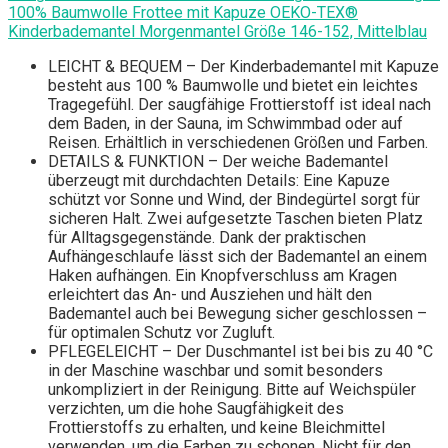
100% Baumwolle Frottee mit Kapuze OEKO-TEX®
Kinderbademantel Morgenmantel Größe 146-152, Mittelblau
LEICHT & BEQUEM – Der Kinderbademantel mit Kapuze
besteht aus 100 % Baumwolle und bietet ein leichtes
Tragegefühl. Der saugfähige Frottierstoff ist ideal nach
dem Baden, in der Sauna, im Schwimmbad oder auf
Reisen. Erhältlich in verschiedenen Größen und Farben.
DETAILS & FUNKTION – Der weiche Bademantel
überzeugt mit durchdachten Details: Eine Kapuze
schützt vor Sonne und Wind, der Bindegürtel sorgt für
sicheren Halt. Zwei aufgesetzte Taschen bieten Platz
für Alltagsgegenstände. Dank der praktischen
Aufhängeschlaufe lässt sich der Bademantel an einem
Haken aufhängen. Ein Knopfverschluss am Kragen
erleichtert das An- und Ausziehen und hält den
Bademantel auch bei Bewegung sicher geschlossen –
für optimalen Schutz vor Zugluft.
PFLEGELEICHT – Der Duschmantel ist bei bis zu 40 °C
in der Maschine waschbar und somit besonders
unkompliziert in der Reinigung. Bitte auf Weichspüler
verzichten, um die hohe Saugfähigkeit des
Frottierstoffs zu erhalten, und keine Bleichmittel
verwenden, um die Farben zu schonen. Nicht für den