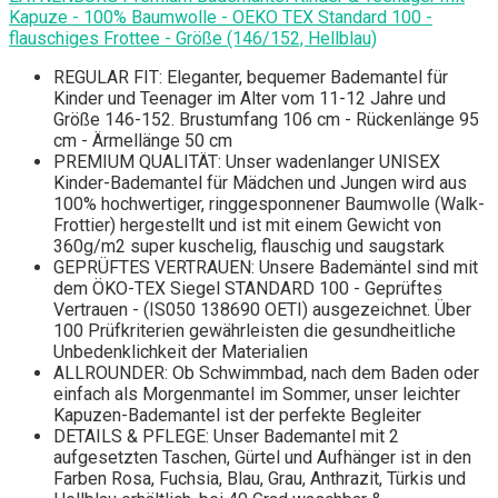
Kapuze - 100% Baumwolle - OEKO TEX Standard 100 -
flauschiges Frottee - Größe (146/152, Hellblau)
REGULAR FIT: Eleganter, bequemer Bademantel für
Kinder und Teenager im Alter vom 11-12 Jahre und
Größe 146-152. Brustumfang 106 cm - Rückenlänge 95
cm - Ärmellänge 50 cm
PREMIUM QUALITÄT: Unser wadenlanger UNISEX
Kinder-Bademantel für Mädchen und Jungen wird aus
100% hochwertiger, ringgesponnener Baumwolle (Walk-
Frottier) hergestellt und ist mit einem Gewicht von
360g/m2 super kuschelig, flauschig und saugstark
GEPRÜFTES VERTRAUEN: Unsere Bademäntel sind mit
dem ÖKO-TEX Siegel STANDARD 100 - Geprüftes
Vertrauen - (IS050 138690 OETI) ausgezeichnet. Über
100 Prüfkriterien gewährleisten die gesundheitliche
Unbedenklichkeit der Materialien
ALLROUNDER: Ob Schwimmbad, nach dem Baden oder
einfach als Morgenmantel im Sommer, unser leichter
Kapuzen-Bademantel ist der perfekte Begleiter
DETAILS & PFLEGE: Unser Bademantel mit 2
aufgesetzten Taschen, Gürtel und Aufhänger ist in den
Farben Rosa, Fuchsia, Blau, Grau, Anthrazit, Türkis und