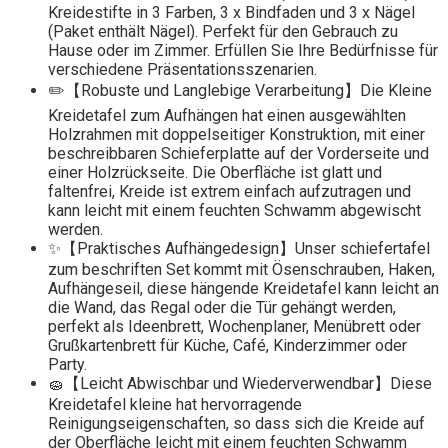
Kreidestifte in 3 Farben, 3 x Bindfaden und 3 x Nägel
(Paket enthält Nägel). Perfekt für den Gebrauch zu
Hause oder im Zimmer. Erfüllen Sie Ihre Bedürfnisse für
verschiedene Präsentationsszenarien.
✏️【Robuste und Langlebige Verarbeitung】Die Kleine
Kreidetafel zum Aufhängen hat einen ausgewählten
Holzrahmen mit doppelseitiger Konstruktion, mit einer
beschreibbaren Schieferplatte auf der Vorderseite und
einer Holzrückseite. Die Oberfläche ist glatt und
faltenfrei, Kreide ist extrem einfach aufzutragen und
kann leicht mit einem feuchten Schwamm abgewischt
werden.
✨【Praktisches Aufhängedesign】Unser schiefertafel
zum beschriften Set kommt mit Ösenschrauben, Haken,
Aufhängeseil, diese hängende Kreidetafel kann leicht an
die Wand, das Regal oder die Tür gehängt werden,
perfekt als Ideenbrett, Wochenplaner, Menübrett oder
Grußkartenbrett für Küche, Café, Kinderzimmer oder
Party.
🧽【Leicht Abwischbar und Wiederverwendbar】Diese
Kreidetafel kleine hat hervorragende
Reinigungseigenschaften, so dass sich die Kreide auf
der Oberfläche leicht mit einem feuchten Schwamm