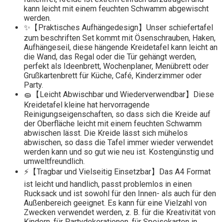
kann leicht mit einem feuchten Schwamm abgewischt
werden.
✨【Praktisches Aufhängedesign】Unser schiefertafel
zum beschriften Set kommt mit Ösenschrauben, Haken,
Aufhängeseil, diese hängende Kreidetafel kann leicht an
die Wand, das Regal oder die Tür gehängt werden,
perfekt als Ideenbrett, Wochenplaner, Menübrett oder
Grußkartenbrett für Küche, Café, Kinderzimmer oder
Party.
🧽【Leicht Abwischbar und Wiederverwendbar】Diese
Kreidetafel kleine hat hervorragende
Reinigungseigenschaften, so dass sich die Kreide auf
der Oberfläche leicht mit einem feuchten Schwamm
abwischen lässt. Die Kreide lässt sich mühelos
abwischen, so dass die Tafel immer wieder verwendet
werden kann und so gut wie neu ist. Kostengünstig und
umweltfreundlich.
⚡【Tragbar und Vielseitig Einsetzbar】Das A4 Format
ist leicht und handlich, passt problemlos in einen
Rucksack und ist sowohl für den Innen- als auch für den
Außenbereich geeignet. Es kann für eine Vielzahl von
Zwecken verwendet werden, z. B. für die Kreativität von
Kindern, für Partydekorationen, für Speisekarten in