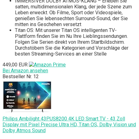
IMMERSIVER DOLBY ATMOS-KLANG – Erleben Sie
satten, multidimensionalen Klang, der jede Szene zum
Leben erweckt. Ob Filme, Sport oder Videospiele,
genießen Sie lebensechten Surround-Sound, der Sie
mitten ins Geschehen versetzt
Titan OS: Mit unserer Titan OS intelligenten TV-
Plattform finden Sie im Nu Ihre Lieblingssendungen.
Folgen Sie Serien direkt von Ihrem Startbildschirm.
Durchstöbern Sie die Kategorien und Vorschläge der
besten Streaming-Services an einer Stelle
449,00 EUR
Bei Amazon ansehen
Bestseller Nr. 12
Philips Ambilight 43PUS8200 4K LED Smart TV - 43 Zoll
Display mit Pixel Precise Ultra HD, Titan OS, Dolby Vision und
Dolby Atmos Sound