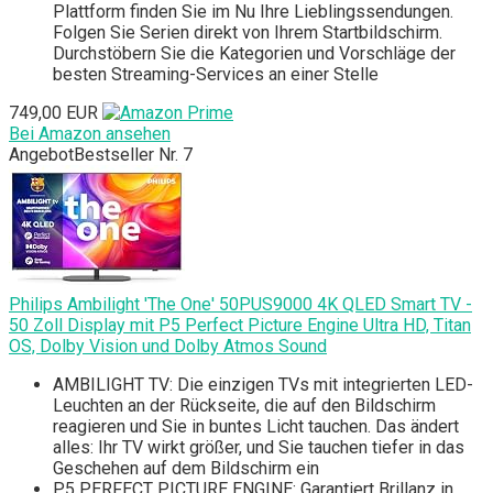
Plattform finden Sie im Nu Ihre Lieblingssendungen.
Folgen Sie Serien direkt von Ihrem Startbildschirm.
Durchstöbern Sie die Kategorien und Vorschläge der
besten Streaming-Services an einer Stelle
749,00 EUR
Bei Amazon ansehen
Angebot
Bestseller Nr. 7
Philips Ambilight 'The One' 50PUS9000 4K QLED Smart TV -
50 Zoll Display mit P5 Perfect Picture Engine Ultra HD, Titan
OS, Dolby Vision und Dolby Atmos Sound
AMBILIGHT TV: Die einzigen TVs mit integrierten LED-
Leuchten an der Rückseite, die auf den Bildschirm
reagieren und Sie in buntes Licht tauchen. Das ändert
alles: Ihr TV wirkt größer, und Sie tauchen tiefer in das
Geschehen auf dem Bildschirm ein
P5 PERFECT PICTURE ENGINE: Garantiert Brillanz in