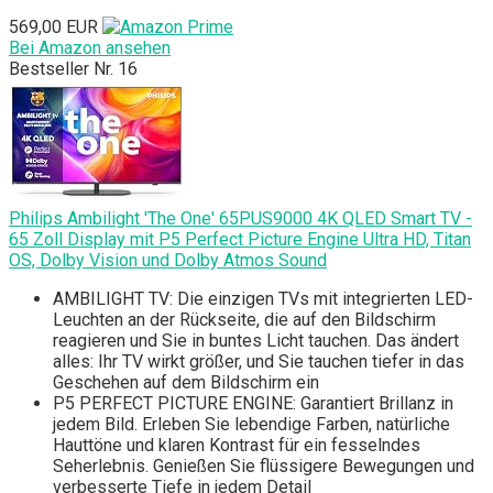
569,00 EUR
Bei Amazon ansehen
Bestseller Nr. 16
Philips Ambilight 'The One' 65PUS9000 4K QLED Smart TV -
65 Zoll Display mit P5 Perfect Picture Engine Ultra HD, Titan
OS, Dolby Vision und Dolby Atmos Sound
AMBILIGHT TV: Die einzigen TVs mit integrierten LED-
Leuchten an der Rückseite, die auf den Bildschirm
reagieren und Sie in buntes Licht tauchen. Das ändert
alles: Ihr TV wirkt größer, und Sie tauchen tiefer in das
Geschehen auf dem Bildschirm ein
P5 PERFECT PICTURE ENGINE: Garantiert Brillanz in
jedem Bild. Erleben Sie lebendige Farben, natürliche
Hauttöne und klaren Kontrast für ein fesselndes
Seherlebnis. Genießen Sie flüssigere Bewegungen und
verbesserte Tiefe in jedem Detail