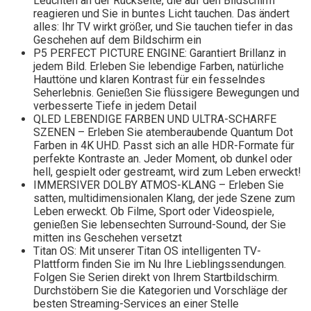
Leuchten an der Rückseite, die auf den Bildschirm
reagieren und Sie in buntes Licht tauchen. Das ändert
alles: Ihr TV wirkt größer, und Sie tauchen tiefer in das
Geschehen auf dem Bildschirm ein
P5 PERFECT PICTURE ENGINE: Garantiert Brillanz in
jedem Bild. Erleben Sie lebendige Farben, natürliche
Hauttöne und klaren Kontrast für ein fesselndes
Seherlebnis. Genießen Sie flüssigere Bewegungen und
verbesserte Tiefe in jedem Detail
QLED LEBENDIGE FARBEN UND ULTRA-SCHARFE
SZENEN – Erleben Sie atemberaubende Quantum Dot
Farben in 4K UHD. Passt sich an alle HDR-Formate für
perfekte Kontraste an. Jeder Moment, ob dunkel oder
hell, gespielt oder gestreamt, wird zum Leben erweckt!
IMMERSIVER DOLBY ATMOS-KLANG – Erleben Sie
satten, multidimensionalen Klang, der jede Szene zum
Leben erweckt. Ob Filme, Sport oder Videospiele,
genießen Sie lebensechten Surround-Sound, der Sie
mitten ins Geschehen versetzt
Titan OS: Mit unserer Titan OS intelligenten TV-
Plattform finden Sie im Nu Ihre Lieblingssendungen.
Folgen Sie Serien direkt von Ihrem Startbildschirm.
Durchstöbern Sie die Kategorien und Vorschläge der
besten Streaming-Services an einer Stelle