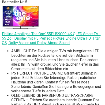
Bestseller Nr. 5
Philips Ambilight 'The One' 55PUS9000 4K QLED Smart TV -
55 Zoll Display mit P5 Perfect Picture Engine Ultra HD, Titan
OS, Dolby Vision und Dolby Atmos Sound
AMBILIGHT TV: Die einzigen TVs mit integrierten LED-
Leuchten an der Rückseite, die auf den Bildschirm
reagieren und Sie in buntes Licht tauchen. Das ändert
alles: Ihr TV wirkt größer, und Sie tauchen tiefer in das
Geschehen auf dem Bildschirm ein
P5 PERFECT PICTURE ENGINE: Garantiert Brillanz in
jedem Bild. Erleben Sie lebendige Farben, natürliche
Hauttöne und klaren Kontrast für ein fesselndes
Seherlebnis. Genießen Sie flüssigere Bewegungen und
verbesserte Tiefe in jedem Detail
QLED LEBENDIGE FARBEN UND ULTRA-SCHARFE
SZENEN – Erleben Sie atemberaubende Quantum Dot
Farben in 4K UHD. Passt sich an alle HDR-Formate für