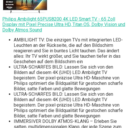
Philips Ambilight 65PUS8200 4K LED Smart TV - 65 Zoll
Display mit Pixel Precise Ultra HD, Titan OS, Dolby Vision und
Dolby Atmos Sound
AMBILIGHT TV: Die einzigen TVs mit integrierten LED-
Leuchten an der Rückseite, die auf den Bildschirm
reagieren und Sie in buntes Licht tauchen. Das ändert
alles: Ihr TV wirkt größer, und Sie tauchen tiefer in das
Geschehen auf dem Bildschirm ein
ULTRA-SCHARFES BILD: Lassen Sie sich von den
Bildern auf diesem 4K (UHD) LED Ambilight TV
begeistern. Der pixel-präzise Ultra HD-Maschine von
Philips optimiert die Bildqualität für gestochen scharfe
Bilder, satte Farben und glatte Bewegungen
ULTRA-SCHARFES BILD: Lassen Sie sich von den
Bildern auf diesem 4K (UHD) LED Ambilight TV
begeistern. Der pixel-präzise Ultra HD-Maschine von
Philips optimiert die Bildqualität für gestochen scharfe
Bilder, satte Farben und glatte Bewegungen
IMMERSIVER DOLBY ATMOS-KLANG – Erleben Sie
satten, multidimensionalen Klang, der jede Szene zum