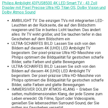
Philips Ambilight 43PUS8500 4K LED Smart TV - 43 Zoll
Display mit Pixel Precise Ultra HD, Titan OS, Dolby Vision und
Dolby Atmos Sound
AMBILIGHT TV: Die einzigen TVs mit integrierten LED-
Leuchten an der Rückseite, die auf den Bildschirm
reagieren und Sie in buntes Licht tauchen. Das ändert
alles: Ihr TV wirkt größer, und Sie tauchen tiefer in das
Geschehen auf dem Bildschirm ein
ULTRA-SCHARFES BILD: Lassen Sie sich von den
Bildern auf diesem 4K (UHD) LED Ambilight TV
begeistern. Der pixel-präzise Ultra HD-Maschine von
Philips optimiert die Bildqualität für gestochen scharfe
Bilder, satte Farben und glatte Bewegungen
ULTRA-SCHARFES BILD: Lassen Sie sich von den
Bildern auf diesem 4K (UHD) LED Ambilight TV
begeistern. Der pixel-präzise Ultra HD-Maschine von
Philips optimiert die Bildqualität für gestochen scharfe
Bilder, satte Farben und glatte Bewegungen
IMMERSIVER DOLBY ATMOS-KLANG – Erleben Sie
satten, multidimensionalen Klang, der jede Szene zum
Leben erweckt. Ob Filme, Sport oder Videospiele,
genießen Sie lebensechten Surround-Sound, der Sie
mitten ins Geschehen versetzt