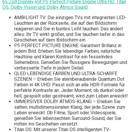
65 Zoll Display mit P5 Perfect Picture Engine Ultra HD, Titan
OS, Dolby Vision und Dolby Atmos Sound
AMBILIGHT TV: Die einzigen TVs mit integrierten LED-
Leuchten an der Rückseite, die auf den Bildschirm
reagieren und Sie in buntes Licht tauchen. Das ändert
alles: Ihr TV wirkt größer, und Sie tauchen tiefer in das
Geschehen auf dem Bildschirm ein
P5 PERFECT PICTURE ENGINE: Garantiert Brillanz in
jedem Bild. Erleben Sie lebendige Farben, natürliche
Hauttöne und klaren Kontrast für ein fesselndes
Seherlebnis. Genießen Sie flüssigere Bewegungen und
verbesserte Tiefe in jedem Detail
QLED LEBENDIGE FARBEN UND ULTRA-SCHARFE
SZENEN – Erleben Sie atemberaubende Quantum Dot
Farben in 4K UHD. Passt sich an alle HDR-Formate für
perfekte Kontraste an. Jeder Moment, ob dunkel oder
hell, gespielt oder gestreamt, wird zum Leben erweckt!
IMMERSIVER DOLBY ATMOS-KLANG – Erleben Sie
satten, multidimensionalen Klang, der jede Szene zum
Leben erweckt. Ob Filme, Sport oder Videospiele,
genießen Sie lebensechten Surround-Sound, der Sie
mitten ins Geschehen versetzt
Titan OS: Mit unserer Titan OS intelligenten TV-