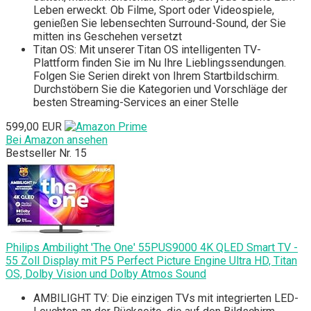
Leben erweckt. Ob Filme, Sport oder Videospiele,
genießen Sie lebensechten Surround-Sound, der Sie
mitten ins Geschehen versetzt
Titan OS: Mit unserer Titan OS intelligenten TV-
Plattform finden Sie im Nu Ihre Lieblingssendungen.
Folgen Sie Serien direkt von Ihrem Startbildschirm.
Durchstöbern Sie die Kategorien und Vorschläge der
besten Streaming-Services an einer Stelle
599,00 EUR
Bei Amazon ansehen
Bestseller Nr. 15
Philips Ambilight 'The One' 55PUS9000 4K QLED Smart TV -
55 Zoll Display mit P5 Perfect Picture Engine Ultra HD, Titan
OS, Dolby Vision und Dolby Atmos Sound
AMBILIGHT TV: Die einzigen TVs mit integrierten LED-