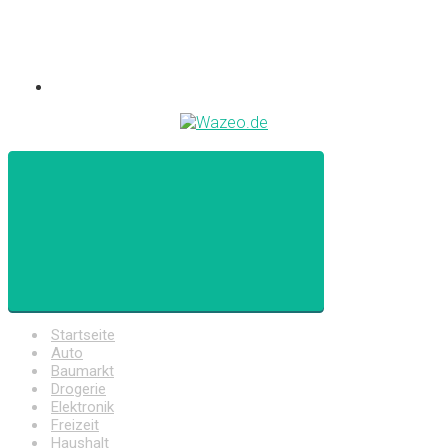
Startseite
Auto
Baumarkt
Drogerie
Elektronik
Freizeit
Haushalt