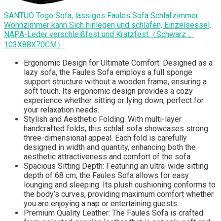
SANTUO Togo Sofa, lässiges Faules Sofa Schlafzimmer
Wohnzimmer kann Sich hinlegen und schlafen, Einzelsessel,
NAPA-Leder verschleißfest und Kratzfest（Schwarz，
103X88X70CM）
Ergonomic Design for Ultimate Comfort: Designed as a
lazy sofa, the Faules Sofa employs a full sponge
support structure without a wooden frame, ensuring a
soft touch. Its ergonomic design provides a cozy
experience whether sitting or lying down, perfect for
your relaxation needs.
Stylish and Aesthetic Folding: With multi-layer
handcrafted folds, this schlaf sofa showcases strong
three-dimensional appeal. Each fold is carefully
designed in width and quantity, enhancing both the
aesthetic attractiveness and comfort of the sofa.
Spacious Sitting Depth: Featuring an ultra-wide sitting
depth of 68 cm, the Faules Sofa allows for easy
lounging and sleeping. Its plush cushioning conforms to
the body’s curves, providing maximum comfort whether
you are enjoying a nap or entertaining guests.
Premium Quality Leather: The Faules Sofa is crafted