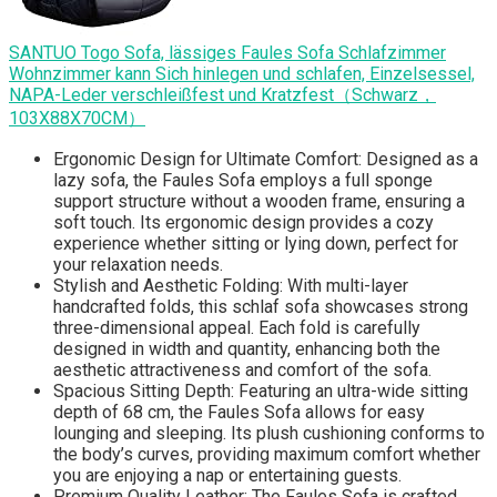
SANTUO Togo Sofa, lässiges Faules Sofa Schlafzimmer
Wohnzimmer kann Sich hinlegen und schlafen, Einzelsessel,
NAPA-Leder verschleißfest und Kratzfest（Schwarz，
103X88X70CM）
Ergonomic Design for Ultimate Comfort: Designed as a
lazy sofa, the Faules Sofa employs a full sponge
support structure without a wooden frame, ensuring a
soft touch. Its ergonomic design provides a cozy
experience whether sitting or lying down, perfect for
your relaxation needs.
Stylish and Aesthetic Folding: With multi-layer
handcrafted folds, this schlaf sofa showcases strong
three-dimensional appeal. Each fold is carefully
designed in width and quantity, enhancing both the
aesthetic attractiveness and comfort of the sofa.
Spacious Sitting Depth: Featuring an ultra-wide sitting
depth of 68 cm, the Faules Sofa allows for easy
lounging and sleeping. Its plush cushioning conforms to
the body’s curves, providing maximum comfort whether
you are enjoying a nap or entertaining guests.
Premium Quality Leather: The Faules Sofa is crafted