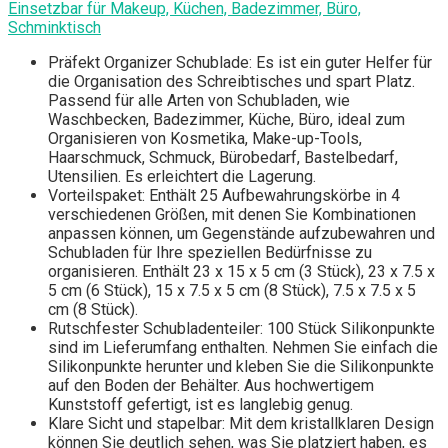
Einsetzbar für Makeup, Küchen, Badezimmer, Büro,
Schminktisch
Präfekt Organizer Schublade: Es ist ein guter Helfer für
die Organisation des Schreibtisches und spart Platz.
Passend für alle Arten von Schubladen, wie
Waschbecken, Badezimmer, Küche, Büro, ideal zum
Organisieren von Kosmetika, Make-up-Tools,
Haarschmuck, Schmuck, Bürobedarf, Bastelbedarf,
Utensilien. Es erleichtert die Lagerung.
Vorteilspaket: Enthält 25 Aufbewahrungskörbe in 4
verschiedenen Größen, mit denen Sie Kombinationen
anpassen können, um Gegenstände aufzubewahren und
Schubladen für Ihre speziellen Bedürfnisse zu
organisieren. Enthält 23 x 15 x 5 cm (3 Stück), 23 x 7.5 x
5 cm (6 Stück), 15 x 7.5 x 5 cm (8 Stück), 7.5 x 7.5 x 5
cm (8 Stück).
Rutschfester Schubladenteiler: 100 Stück Silikonpunkte
sind im Lieferumfang enthalten. Nehmen Sie einfach die
Silikonpunkte herunter und kleben Sie die Silikonpunkte
auf den Boden der Behälter. Aus hochwertigem
Kunststoff gefertigt, ist es langlebig genug.
Klare Sicht und stapelbar: Mit dem kristallklaren Design
können Sie deutlich sehen, was Sie platziert haben, es