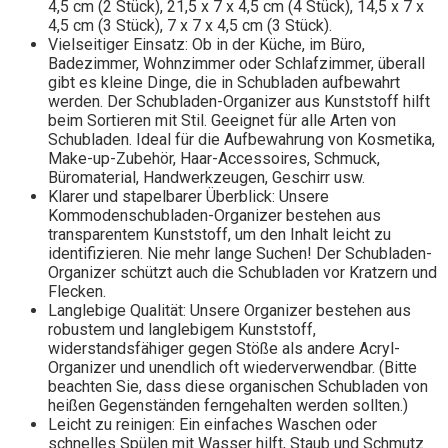
4,5 cm (2 Stück), 21,5 x 7 x 4,5 cm (4 Stück), 14,5 x 7 x
4,5 cm (3 Stück), 7 x 7 x 4,5 cm (3 Stück).
Vielseitiger Einsatz: Ob in der Küche, im Büro,
Badezimmer, Wohnzimmer oder Schlafzimmer, überall
gibt es kleine Dinge, die in Schubladen aufbewahrt
werden. Der Schubladen-Organizer aus Kunststoff hilft
beim Sortieren mit Stil. Geeignet für alle Arten von
Schubladen. Ideal für die Aufbewahrung von Kosmetika,
Make-up-Zubehör, Haar-Accessoires, Schmuck,
Büromaterial, Handwerkzeugen, Geschirr usw.
Klarer und stapelbarer Überblick: Unsere
Kommodenschubladen-Organizer bestehen aus
transparentem Kunststoff, um den Inhalt leicht zu
identifizieren. Nie mehr lange Suchen! Der Schubladen-
Organizer schützt auch die Schubladen vor Kratzern und
Flecken.
Langlebige Qualität: Unsere Organizer bestehen aus
robustem und langlebigem Kunststoff,
widerstandsfähiger gegen Stöße als andere Acryl-
Organizer und unendlich oft wiederverwendbar. (Bitte
beachten Sie, dass diese organischen Schubladen von
heißen Gegenständen ferngehalten werden sollten.)
Leicht zu reinigen: Ein einfaches Waschen oder
schnelles Spülen mit Wasser hilft, Staub und Schmutz