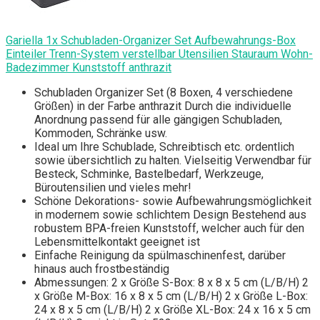
Gariella 1x Schubladen-Organizer Set Aufbewahrungs-Box
Einteiler Trenn-System verstellbar Utensilien Stauraum Wohn-
Badezimmer Kunststoff anthrazit
Schubladen Organizer Set (8 Boxen, 4 verschiedene
Größen) in der Farbe anthrazit Durch die individuelle
Anordnung passend für alle gängigen Schubladen,
Kommoden, Schränke usw.
Ideal um Ihre Schublade, Schreibtisch etc. ordentlich
sowie übersichtlich zu halten. Vielseitig Verwendbar für
Besteck, Schminke, Bastelbedarf, Werkzeuge,
Büroutensilien und vieles mehr!
Schöne Dekorations- sowie Aufbewahrungsmöglichkeit
in modernem sowie schlichtem Design Bestehend aus
robustem BPA-freien Kunststoff, welcher auch für den
Lebensmittelkontakt geeignet ist
Einfache Reinigung da spülmaschinenfest, darüber
hinaus auch frostbeständig
Abmessungen: 2 x Größe S-Box: 8 x 8 x 5 cm (L/B/H) 2
x Größe M-Box: 16 x 8 x 5 cm (L/B/H) 2 x Größe L-Box:
24 x 8 x 5 cm (L/B/H) 2 x Größe XL-Box: 24 x 16 x 5 cm