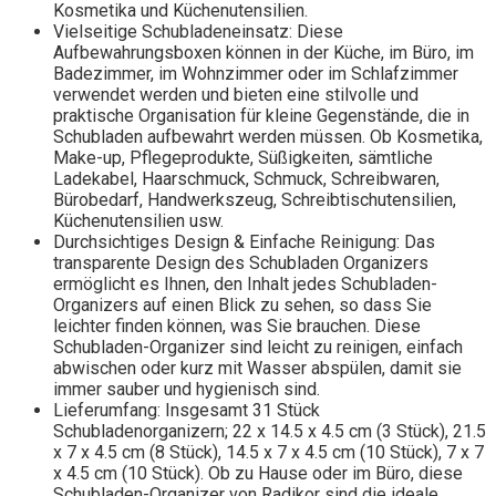
Kosmetika und Küchenutensilien.
Vielseitige Schubladeneinsatz: Diese
Aufbewahrungsboxen können in der Küche, im Büro, im
Badezimmer, im Wohnzimmer oder im Schlafzimmer
verwendet werden und bieten eine stilvolle und
praktische Organisation für kleine Gegenstände, die in
Schubladen aufbewahrt werden müssen. Ob Kosmetika,
Make-up, Pflegeprodukte, Süßigkeiten, sämtliche
Ladekabel, Haarschmuck, Schmuck, Schreibwaren,
Bürobedarf, Handwerkszeug, Schreibtischutensilien,
Küchenutensilien usw.
Durchsichtiges Design & Einfache Reinigung: Das
transparente Design des Schubladen Organizers
ermöglicht es Ihnen, den Inhalt jedes Schubladen-
Organizers auf einen Blick zu sehen, so dass Sie
leichter finden können, was Sie brauchen. Diese
Schubladen-Organizer sind leicht zu reinigen, einfach
abwischen oder kurz mit Wasser abspülen, damit sie
immer sauber und hygienisch sind.
Lieferumfang: Insgesamt 31 Stück
Schubladenorganizern; 22 x 14.5 x 4.5 cm (3 Stück), 21.5
x 7 x 4.5 cm (8 Stück), 14.5 x 7 x 4.5 cm (10 Stück), 7 x 7
x 4.5 cm (10 Stück). Ob zu Hause oder im Büro, diese
Schubladen-Organizer von Radikor sind die ideale