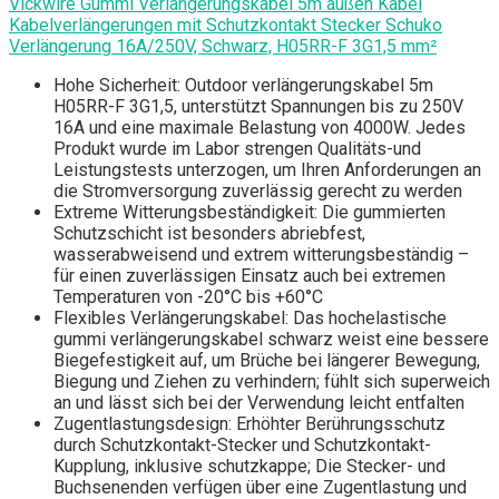
Vickwire Gummi Verlängerungskabel 5m außen Kabel
Kabelverlängerungen mit Schutzkontakt Stecker Schuko
Verlängerung 16A/250V, Schwarz, H05RR-F 3G1,5 mm²
Hohe Sicherheit: Outdoor verlängerungskabel 5m
H05RR-F 3G1,5, unterstützt Spannungen bis zu 250V
16A und eine maximale Belastung von 4000W. Jedes
Produkt wurde im Labor strengen Qualitäts-und
Leistungstests unterzogen, um Ihren Anforderungen an
die Stromversorgung zuverlässig gerecht zu werden
Extreme Witterungsbeständigkeit: Die gummierten
Schutzschicht ist besonders abriebfest,
wasserabweisend und extrem witterungsbeständig –
für einen zuverlässigen Einsatz auch bei extremen
Temperaturen von -20°C bis +60°C
Flexibles Verlängerungskabel: Das hochelastische
gummi verlängerungskabel schwarz weist eine bessere
Biegefestigkeit auf, um Brüche bei längerer Bewegung,
Biegung und Ziehen zu verhindern; fühlt sich superweich
an und lässt sich bei der Verwendung leicht entfalten
Zugentlastungsdesign: Erhöhter Berührungsschutz
durch Schutzkontakt-Stecker und Schutzkontakt-
Kupplung, inklusive schutzkappe; Die Stecker- und
Buchsenenden verfügen über eine Zugentlastung und