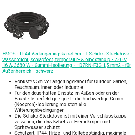
EMOS - IP44 Verlängerungskabel 5m - 1 Schuko-Steckdose -
wasserdicht, schlagfest, temperatur- & ölbeständig - 230 V,
16 A, 3680 W - Gummi-Isolierung - H07RN-F3G 1,5 mm2 - für
Außenbereich - schwarz
Robustes 5m Verlängerungskabel für Outdoor, Garten,
Feuchtraum, Innen oder Industrie
Für den dauerhaften Einsatz im Außen oder an der
Baustelle perfekt geeignet - die hochwertige Gummi
(Neopren)-Isolierung meistert alle
Witterungsbedingungen
Die Schuko Steckdose ist mit einer Verschlusskappe
versehen, die das Kabel vor Fremdkörper und
Spritzwasser schützt
Schutzart: IP44, Hitze- und Kältebeständig, maximale