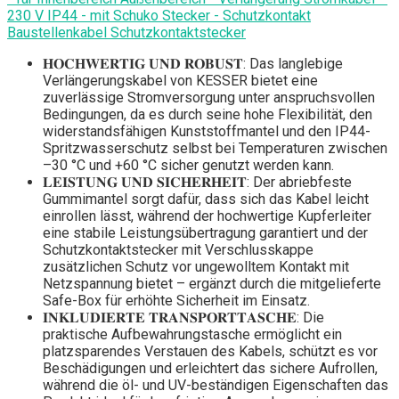
230 V IP44 - mit Schuko Stecker - Schutzkontakt
Baustellenkabel Schutzkontaktstecker
𝐇𝐎𝐂𝐇𝐖𝐄𝐑𝐓𝐈𝐆 𝐔𝐍𝐃 𝐑𝐎𝐁𝐔𝐒𝐓: Das langlebige
Verlängerungskabel von KESSER bietet eine
zuverlässige Stromversorgung unter anspruchsvollen
Bedingungen, da es durch seine hohe Flexibilität, den
widerstandsfähigen Kunststoffmantel und den IP44-
Spritzwasserschutz selbst bei Temperaturen zwischen
–30 °C und +60 °C sicher genutzt werden kann.
𝐋𝐄𝐈𝐒𝐓𝐔𝐍𝐆 𝐔𝐍𝐃 𝐒𝐈𝐂𝐇𝐄𝐑𝐇𝐄𝐈𝐓: Der abriebfeste
Gummimantel sorgt dafür, dass sich das Kabel leicht
einrollen lässt, während der hochwertige Kupferleiter
eine stabile Leistungsübertragung garantiert und der
Schutzkontaktstecker mit Verschlusskappe
zusätzlichen Schutz vor ungewolltem Kontakt mit
Netzspannung bietet – ergänzt durch die mitgelieferte
Safe-Box für erhöhte Sicherheit im Einsatz.
𝐈𝐍𝐊𝐋𝐔𝐃𝐈𝐄𝐑𝐓𝐄 𝐓𝐑𝐀𝐍𝐒𝐏𝐎𝐑𝐓𝐓𝐀𝐒𝐂𝐇𝐄: Die
praktische Aufbewahrungstasche ermöglicht ein
platzsparendes Verstauen des Kabels, schützt es vor
Beschädigungen und erleichtert das sichere Aufrollen,
während die öl- und UV-beständigen Eigenschaften das