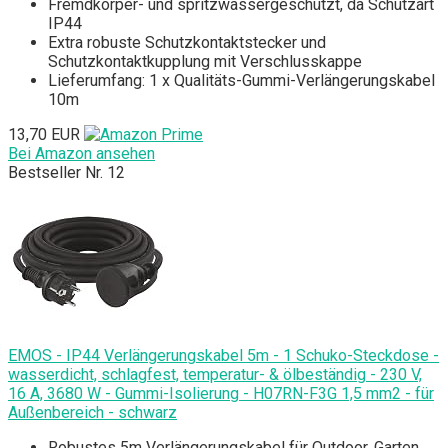
Fremdkörper- und spritzwassergeschützt, da Schutzart
IP44
Extra robuste Schutzkontaktstecker und
Schutzkontaktkupplung mit Verschlusskappe
Lieferumfang: 1 x Qualitäts-Gummi-Verlängerungskabel
10m
13,70 EUR
Bei Amazon ansehen
Bestseller Nr. 12
EMOS - IP44 Verlängerungskabel 5m - 1 Schuko-Steckdose -
wasserdicht, schlagfest, temperatur- & ölbeständig - 230 V,
16 A, 3680 W - Gummi-Isolierung - H07RN-F3G 1,5 mm2 - für
Außenbereich - schwarz
Robustes 5m Verlängerungskabel für Outdoor, Garten,