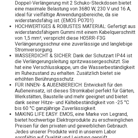
Doppel-Verlängerung mit 2 Schuko-Steckdosen bietet
eine maximale Belastung von 3680 W, 230 V und 16 A,
ideal für vielfältige Anwendungsbereiche, da sie
widerstandsfähig ist. (EMOS P0701)
HOCHWERTIGES & ROBUSTES MATERIAL: Gefertigt aus
widerstandsfähigem Gummi mit einem Kabelquerschnitt
von 1,5 mm², verspricht diese H05RR-F3G
Verlängerungsschnur eine zuverlässige und langlebige
Stromversorgung.
WASSERDICHT & SICHER: Dank der Schutzart IP44 ist
die Verlängerungsleitung spritzwassergeschützt. Sie
hat eine Verschlusskappe, um die Wasserbeständigkeit
im Ruhezustand zu erhalten. Zusätzlich bietet sie
erhöhten Berührungsschutz.
FÜR INNEN- & AUßENBEREICH: Entwickelt für den
Außeneinsatz, ist dieses Stromkabel perfekt für Gärten,
Werkstätten, Baustelle und mehr geeignet und bietet
dank seiner Hitze- und Kältebeständigkeit von -25 °C
bis 60 °C ganzjährige Zuverlässigkeit.
MAKING LIFE EASY: EMOS, eine Marke von Legrand,
bietet hochwertige Elektroprodukte zu erschwinglichen
Preisen für den privaten und gewerblichen Gebrauch.
Jedes unserer Produkte wird in unserem Labor
sorgfältig auf Qualität und Leistung geprüft.