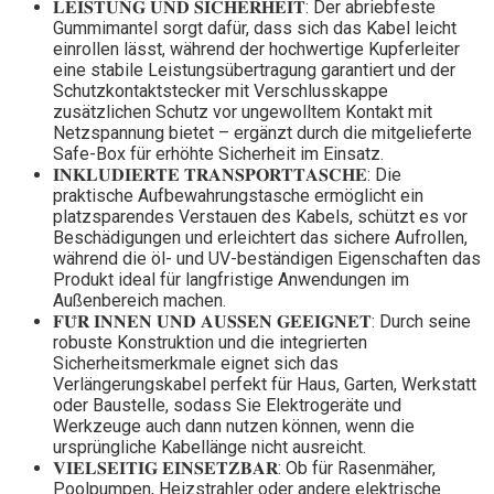
𝐋𝐄𝐈𝐒𝐓𝐔𝐍𝐆 𝐔𝐍𝐃 𝐒𝐈𝐂𝐇𝐄𝐑𝐇𝐄𝐈𝐓: Der abriebfeste
Gummimantel sorgt dafür, dass sich das Kabel leicht
einrollen lässt, während der hochwertige Kupferleiter
eine stabile Leistungsübertragung garantiert und der
Schutzkontaktstecker mit Verschlusskappe
zusätzlichen Schutz vor ungewolltem Kontakt mit
Netzspannung bietet – ergänzt durch die mitgelieferte
Safe-Box für erhöhte Sicherheit im Einsatz.
𝐈𝐍𝐊𝐋𝐔𝐃𝐈𝐄𝐑𝐓𝐄 𝐓𝐑𝐀𝐍𝐒𝐏𝐎𝐑𝐓𝐓𝐀𝐒𝐂𝐇𝐄: Die
praktische Aufbewahrungstasche ermöglicht ein
platzsparendes Verstauen des Kabels, schützt es vor
Beschädigungen und erleichtert das sichere Aufrollen,
während die öl- und UV-beständigen Eigenschaften das
Produkt ideal für langfristige Anwendungen im
Außenbereich machen.
𝐅𝐔̈𝐑 𝐈𝐍𝐍𝐄𝐍 𝐔𝐍𝐃 𝐀𝐔𝐒𝐒𝐄𝐍 𝐆𝐄𝐄𝐈𝐆𝐍𝐄𝐓: Durch seine
robuste Konstruktion und die integrierten
Sicherheitsmerkmale eignet sich das
Verlängerungskabel perfekt für Haus, Garten, Werkstatt
oder Baustelle, sodass Sie Elektrogeräte und
Werkzeuge auch dann nutzen können, wenn die
ursprüngliche Kabellänge nicht ausreicht.
𝐕𝐈𝐄𝐋𝐒𝐄𝐈𝐓𝐈𝐆 𝐄𝐈𝐍𝐒𝐄𝐓𝐙𝐁𝐀𝐑: Ob für Rasenmäher,
Poolpumpen, Heizstrahler oder andere elektrische