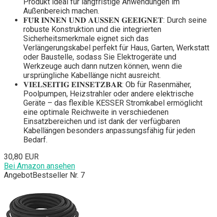
Produkt ideal für langfristige Anwendungen im
Außenbereich machen.
𝐅𝐔̈𝐑 𝐈𝐍𝐍𝐄𝐍 𝐔𝐍𝐃 𝐀𝐔𝐒𝐒𝐄𝐍 𝐆𝐄𝐄𝐈𝐆𝐍𝐄𝐓: Durch seine
robuste Konstruktion und die integrierten
Sicherheitsmerkmale eignet sich das
Verlängerungskabel perfekt für Haus, Garten, Werkstatt
oder Baustelle, sodass Sie Elektrogeräte und
Werkzeuge auch dann nutzen können, wenn die
ursprüngliche Kabellänge nicht ausreicht.
𝐕𝐈𝐄𝐋𝐒𝐄𝐈𝐓𝐈𝐆 𝐄𝐈𝐍𝐒𝐄𝐓𝐙𝐁𝐀𝐑: Ob für Rasenmäher,
Poolpumpen, Heizstrahler oder andere elektrische
Geräte – das flexible KESSER Stromkabel ermöglicht
eine optimale Reichweite in verschiedenen
Einsatzbereichen und ist dank der verfügbaren
Kabellängen besonders anpassungsfähig für jeden
Bedarf.
30,80 EUR
Bei Amazon ansehen
Angebot
Bestseller Nr. 7