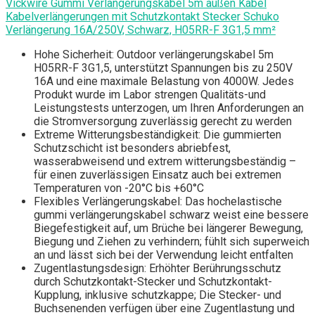
Vickwire Gummi Verlängerungskabel 5m außen Kabel
Kabelverlängerungen mit Schutzkontakt Stecker Schuko
Verlängerung 16A/250V, Schwarz, H05RR-F 3G1,5 mm²
Hohe Sicherheit: Outdoor verlängerungskabel 5m
H05RR-F 3G1,5, unterstützt Spannungen bis zu 250V
16A und eine maximale Belastung von 4000W. Jedes
Produkt wurde im Labor strengen Qualitäts-und
Leistungstests unterzogen, um Ihren Anforderungen an
die Stromversorgung zuverlässig gerecht zu werden
Extreme Witterungsbeständigkeit: Die gummierten
Schutzschicht ist besonders abriebfest,
wasserabweisend und extrem witterungsbeständig –
für einen zuverlässigen Einsatz auch bei extremen
Temperaturen von -20°C bis +60°C
Flexibles Verlängerungskabel: Das hochelastische
gummi verlängerungskabel schwarz weist eine bessere
Biegefestigkeit auf, um Brüche bei längerer Bewegung,
Biegung und Ziehen zu verhindern; fühlt sich superweich
an und lässt sich bei der Verwendung leicht entfalten
Zugentlastungsdesign: Erhöhter Berührungsschutz
durch Schutzkontakt-Stecker und Schutzkontakt-
Kupplung, inklusive schutzkappe; Die Stecker- und
Buchsenenden verfügen über eine Zugentlastung und