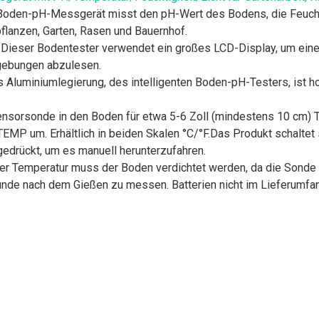
Boden-pH-Messgerät misst den pH-Wert des Bodens, die Feuchtig
lanzen, Garten, Rasen und Bauernhof.
 Dieser Bodentester verwendet ein großes LCD-Display, um eine
mgebungen abzulesen.
luminiumlegierung, des intelligenten Boden-pH-Testers, ist ho
Sensorsonde in den Boden für etwa 5-6 Zoll (mindestens 10 cm) 
TEMP um. Erhältlich in beiden Skalen °C/°F.Das Produkt schaltet
gedrückt, um es manuell herunterzufahren.
r Temperatur muss der Boden verdichtet werden, da die Sonde s
nde nach dem Gießen zu messen. Batterien nicht im Lieferumfan