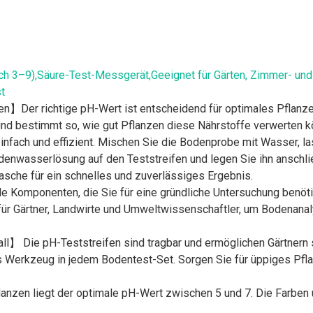
ich 3–9),Säure-Test-Messgerät,Geeignet für Gärten, Zimmer- und
t
】Der richtige pH-Wert ist entscheidend für optimales Pflanzen
nd bestimmt so, wie gut Pflanzen diese Nährstoffe verwerten k
nfach und effizient. Mischen Sie die Bodenprobe mit Wasser, l
odenwasserlösung auf den Teststreifen und legen Sie ihn anschli
lasche für ein schnelles und zuverlässiges Ergebnis.
e Komponenten, die Sie für eine gründliche Untersuchung benöt
l für Gärtner, Landwirte und Umweltwissenschaftler, um Bodenan
】 Die pH-Teststreifen sind tragbar und ermöglichen Gärtnern 
es Werkzeug in jedem Bodentest-Set. Sorgen Sie für üppiges Pf
anzen liegt der optimale pH-Wert zwischen 5 und 7. Die Farben 