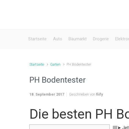
Zum Hauptinhalt springen
Startseite
Auto
Baumarkt
Drogerie
Elektro
Startseite
Garten
PH Bodentester
PH Bodentester
18. September 2017
Geschrieben von
fiify
Die besten PH B
llll➤ J