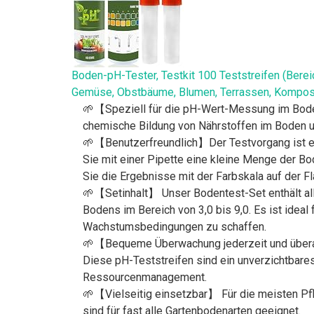
Boden-pH-Tester, Testkit 100 Teststreifen (Bere
Gemüse, Obstbäume, Blumen, Terrassen, Kompos
🌱【Speziell für die pH-Wert-Messung im Boden
chemische Bildung von Nährstoffen im Boden u
🌱【Benutzerfreundlich】Der Testvorgang ist ei
Sie mit einer Pipette eine kleine Menge der B
Sie die Ergebnisse mit der Farbskala auf der F
🌱【Setinhalt】 Unser Bodentest-Set enthält all
Bodens im Bereich von 3,0 bis 9,0. Es ist idea
Wachstumsbedingungen zu schaffen.
🌱【Bequeme Überwachung jederzeit und überall
Diese pH-Teststreifen sind ein unverzichtbar
Ressourcenmanagement.
🌱【Vielseitig einsetzbar】 Für die meisten Pfl
sind für fast alle Gartenbodenarten geeignet.