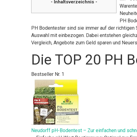
- Inhaltsverzeichnis -
Warente
Neuheite
PH Bode
PH Bodentester sind sie immer auf der richtigen 
Auswahl mit einbezogen. Dabei entstehen gleichze
Vergleich, Angebote zum Geld sparen und Neuer
Die TOP 20 PH B
Bestseller Nr. 1
Neudorff pH-Bodentest – Zur einfachen und schne