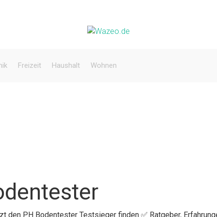
nik
Freizeit
Haushalt
Wohnen
odentester
etzt den PH Bodentester Testsieger finden ✅ Ratgeber, Erfahrung