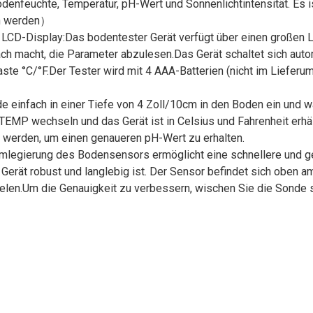
denfeuchte, Temperatur, pH-Wert und Sonnenlichtintensität. Es is
en werden）
 LCD-Display:Das bodentester Gerät verfügt über einen großen L
ach macht, die Parameter abzulesen.Das Gerät schaltet sich auto
ste °C/°F.Der Tester wird mit 4 AAA-Batterien (nicht im Lieferum
e einfach in einer Tiefe von 4 Zoll/10cm in den Boden ein und 
EMP wechseln und das Gerät ist in Celsius und Fahrenheit erhä
t werden, um einen genaueren pH-Wert zu erhalten.
umlegierung des Bodensensors ermöglicht eine schnellere und 
 Gerät robust und langlebig ist. Der Sensor befindet sich oben
elen.Um die Genauigkeit zu verbessern, wischen Sie die Sonde 