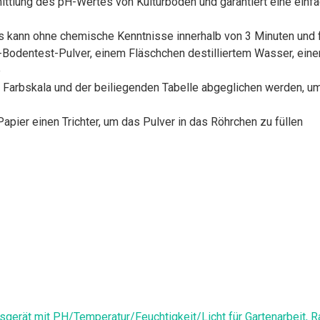
ttlung des pH-Wertes von Kulturböden und garantiert eine einf
s kann ohne chemische Kenntnisse innerhalb von 3 Minuten und 
Bodentest-Pulver, einem Fläschchen destilliertem Wasser, einem
e
t Farbskala und der beiliegenden Tabelle abgeglichen werden, 
apier einen Trichter, um das Pulver in das Röhrchen zu füllen
rät mit PH/Temperatur/Feuchtigkeit/Licht für Gartenarbeit, R