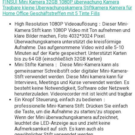
FINSUI Mini Kamera 32GB 1080P überwachung Kamera
Tragbare kleine Überwachungskamera Stiftkamera Kamera für
Home Office Geschäftstreffen mit 5 Tinte Fills
High Resolution 1080P Videoauflösung：Dieser Mini-
Kamera Stift kann 1080P Video mit Ton aufnehmen und
klare Bilder machen, Foto 4032*3024 Pixel.
Überwachungskamera unterstützt die kreisförmige
Aufnahme. Das aufgenommene Video wird alle 5-10
Minuten auf der Karte gespeichert. Unterstützt Karten
bis zu 64 GB (einschließlich 32GB Karten)
Mini Stifte Kamera： Diese Mini-Kamera kann als
gemeinsamer Schreibstift oder digitaler Mini-Kamera-
Stift verwendet werden. Diese Mini kamera kann für
Interviews, Meetings und Kurse verwendet werden. Es
besteht keine Notwendigkeit, Software oder Netzwerk
herunterzuladen. Videorecorder mit ist leicht und tragbar
Ein Knopf Steuerung, einfach zu bedienen：
professionelle Mini-Kamera Stift. Drücken Sie einfach
die Taste, um die Aufnahme zu starten/zu stoppen.
Wenn der Mini überwachungskamera aufzeichnet,
leuchtet die LED-Anzeige aus und zieht keine
Aufmerksamkeit auf sich. Es kann auch als
gewöhnlicher Stift verwendet werden