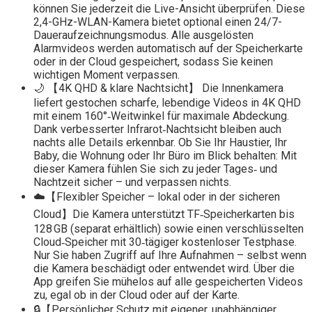
können Sie jederzeit die Live-Ansicht überprüfen. Diese
2,4-GHz-WLAN-Kamera bietet optional einen 24/7-
Daueraufzeichnungsmodus. Alle ausgelösten
Alarmvideos werden automatisch auf der Speicherkarte
oder in der Cloud gespeichert, sodass Sie keinen
wichtigen Moment verpassen.
🌙 【4K QHD & klare Nachtsicht】 Die Innenkamera
liefert gestochen scharfe, lebendige Videos in 4K QHD
mit einem 160°‑Weitwinkel für maximale Abdeckung.
Dank verbesserter Infrarot‑Nachtsicht bleiben auch
nachts alle Details erkennbar. Ob Sie Ihr Haustier, Ihr
Baby, die Wohnung oder Ihr Büro im Blick behalten: Mit
dieser Kamera fühlen Sie sich zu jeder Tages‑ und
Nachtzeit sicher – und verpassen nichts.
☁️【Flexibler Speicher – lokal oder in der sicheren
Cloud】Die Kamera unterstützt TF‑Speicherkarten bis
128 GB (separat erhältlich) sowie einen verschlüsselten
Cloud‑Speicher mit 30‑tägiger kostenloser Testphase.
Nur Sie haben Zugriff auf Ihre Aufnahmen – selbst wenn
die Kamera beschädigt oder entwendet wird. Über die
App greifen Sie mühelos auf alle gespeicherten Videos
zu, egal ob in der Cloud oder auf der Karte.
🔒【Persönlicher Schutz mit eigener, unabhängiger