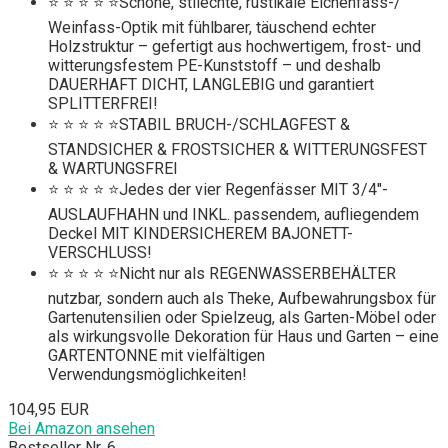
⭐ ⭐ ⭐ ⭐ ⭐Schöne, stilechte, rustikale Eichenfass-/
Weinfass-Optik mit fühlbarer, täuschend echter
Holzstruktur – gefertigt aus hochwertigem, frost- und
witterungsfestem PE-Kunststoff – und deshalb
DAUERHAFT DICHT, LANGLEBIG und garantiert
SPLITTERFREI!
⭐ ⭐ ⭐ ⭐ ⭐STABIL BRUCH-/SCHLAGFEST &
STANDSICHER & FROSTSICHER & WITTERUNGSFEST
& WARTUNGSFREI
⭐ ⭐ ⭐ ⭐ ⭐Jedes der vier Regenfässer MIT 3/4"-
AUSLAUFHAHN und INKL. passendem, aufliegendem
Deckel MIT KINDERSICHEREM BAJONETT-
VERSCHLUSS!
⭐ ⭐ ⭐ ⭐ ⭐Nicht nur als REGENWASSERBEHÄLTER
nutzbar, sondern auch als Theke, Aufbewahrungsbox für
Gartenutensilien oder Spielzeug, als Garten-Möbel oder
als wirkungsvolle Dekoration für Haus und Garten – eine
GARTENTONNE mit vielfältigen
Verwendungsmöglichkeiten!
104,95 EUR
Bei Amazon ansehen
Bestseller Nr. 6