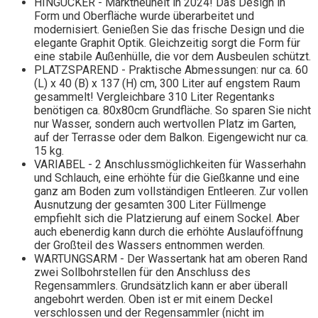
HINGUCKER - Marktneuheit in 2024! Das Design in
Form und Oberfläche wurde überarbeitet und
modernisiert. Genießen Sie das frische Design und die
elegante Graphit Optik. Gleichzeitig sorgt die Form für
eine stabile Außenhülle, die vor dem Ausbeulen schützt.
PLATZSPAREND - Praktische Abmessungen: nur ca. 60
(L) x 40 (B) x 137 (H) cm, 300 Liter auf engstem Raum
gesammelt! Vergleichbare 310 Liter Regentanks
benötigen ca. 80x80cm Grundfläche. So sparen Sie nicht
nur Wasser, sondern auch wertvollen Platz im Garten,
auf der Terrasse oder dem Balkon. Eigengewicht nur ca.
15 kg.
VARIABEL - 2 Anschlussmöglichkeiten für Wasserhahn
und Schlauch, eine erhöhte für die Gießkanne und eine
ganz am Boden zum vollständigen Entleeren. Zur vollen
Ausnutzung der gesamten 300 Liter Füllmenge
empfiehlt sich die Platzierung auf einem Sockel. Aber
auch ebenerdig kann durch die erhöhte Auslauföffnung
der Großteil des Wassers entnommen werden.
WARTUNGSARM - Der Wassertank hat am oberen Rand
zwei Sollbohrstellen für den Anschluss des
Regensammlers. Grundsätzlich kann er aber überall
angebohrt werden. Oben ist er mit einem Deckel
verschlossen und der Regensammler (nicht im