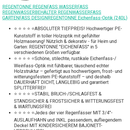
REGENTONNE REGENFASS WASSERFASS
REGENWASSERBEHÄLTER REGENWASSERFASS
GARTENFASS DESIGNREGENTONNE Eichenfass-Optik (240L)
⭐ ⭐ ⭐ ⭐ ⭐ABSOLUTER TIEFPREIS! Hochwertiger PE-
Kunststoff in toller Holzoptik mit gefühlter
Holzmaserung! Nützlich & dekorativ - für Heim und
Garten: REGENTONNE "EICHENFASS" in 5
verschiedenen Größen verfügbar.
⭐ ⭐ ⭐ ⭐ ⭐Schöne, stilechte, rustikale Eichenfass-/
Weinfass-Optik mit fühlbarer, täuschend echter
Holzstruktur – gefertigt aus hochwertigem, frost- und
witterungsfestem PE-Kunststoff – und deshalb
DAUERHAFT DICHT, LANGLEBIG und garantiert
SPLITTERFREI!
⭐ ⭐ ⭐ ⭐ ⭐STABIL BRUCH-/SCHLAGFEST &
STANDSICHER & FROSTSICHER & WITTERUNGSFEST
& WARTUNGSFREI
⭐ ⭐ ⭐ ⭐ ⭐Jedes der vier Regenfässer MIT 3/4"-
AUSLAUFHAHN und INKL. passendem, aufliegendem
Deckel MIT KINDERSICHEREM BAJONETT-