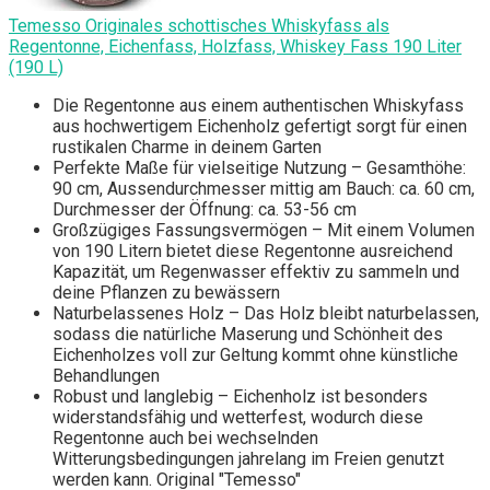
Temesso Originales schottisches Whiskyfass als
Regentonne, Eichenfass, Holzfass, Whiskey Fass 190 Liter
(190 L)
Die Regentonne aus einem authentischen Whiskyfass
aus hochwertigem Eichenholz gefertigt sorgt für einen
rustikalen Charme in deinem Garten
Perfekte Maße für vielseitige Nutzung – Gesamthöhe:
90 cm, Aussendurchmesser mittig am Bauch: ca. 60 cm,
Durchmesser der Öffnung: ca. 53-56 cm
Großzügiges Fassungsvermögen – Mit einem Volumen
von 190 Litern bietet diese Regentonne ausreichend
Kapazität, um Regenwasser effektiv zu sammeln und
deine Pflanzen zu bewässern
Naturbelassenes Holz – Das Holz bleibt naturbelassen,
sodass die natürliche Maserung und Schönheit des
Eichenholzes voll zur Geltung kommt ohne künstliche
Behandlungen
Robust und langlebig – Eichenholz ist besonders
widerstandsfähig und wetterfest, wodurch diese
Regentonne auch bei wechselnden
Witterungsbedingungen jahrelang im Freien genutzt
werden kann. Original "Temesso"