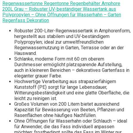
Regenwassertonne Regentonne Regenbehälter Amphore
200L Grau – Robuster UV-beständiger Wassertank aus
Polypropylen – Ohne Öffnungen für Wasserhahn – Garten
Regenfass Dekoration
Robuster 200-Liter-Regenwassertank in Amphorenform,
hergestellt aus stabilem und UV-beständigem
Polypropylen; ideal zur umweltfreundlichen
Regenwassernutzung in Garten, Terrasse oder an der
Hauswand.
Schlanke, moderne Form mit 60 cm oberem
Durchmesser ermöglicht platzsparende Aufstellung,
auch in kleineren Bereichen – dekoratives Gartenfass in
eleganter grauer Farbe.
Hochwertige Verarbeitung aus strapazierfähigem
Kunststoff (PE) sorgt für lange Lebensdauer,
Witterungsbeständigkeit und eine glatte Oberfläche, die
leicht zu reinigen ist.
Großes Volumen von 200 Litern bietet ausreichend
Kapazität für Bewässerung von Beeten, Pflanzen und
Rasenflächen ohne häufiges Nachfüllen.
Ohne Öffnungen für Wasserhahn oder Schlauch – ideal
für Anwender, die das Fass individuell anpassen
möchten; frostbedingt sollte das Fass im Winter nur