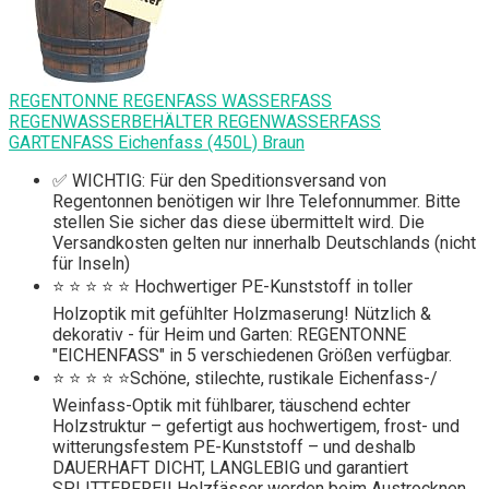
REGENTONNE REGENFASS WASSERFASS
REGENWASSERBEHÄLTER REGENWASSERFASS
GARTENFASS Eichenfass (450L) Braun
✅ WICHTIG: Für den Speditionsversand von
Regentonnen benötigen wir Ihre Telefonnummer. Bitte
stellen Sie sicher das diese übermittelt wird. Die
Versandkosten gelten nur innerhalb Deutschlands (nicht
für Inseln)
⭐ ⭐ ⭐ ⭐ ⭐ Hochwertiger PE-Kunststoff in toller
Holzoptik mit gefühlter Holzmaserung! Nützlich &
dekorativ - für Heim und Garten: REGENTONNE
"EICHENFASS" in 5 verschiedenen Größen verfügbar.
⭐ ⭐ ⭐ ⭐ ⭐Schöne, stilechte, rustikale Eichenfass-/
Weinfass-Optik mit fühlbarer, täuschend echter
Holzstruktur – gefertigt aus hochwertigem, frost- und
witterungsfestem PE-Kunststoff – und deshalb
DAUERHAFT DICHT, LANGLEBIG und garantiert
SPLITTERFREI! Holzfässer werden beim Austrocknen