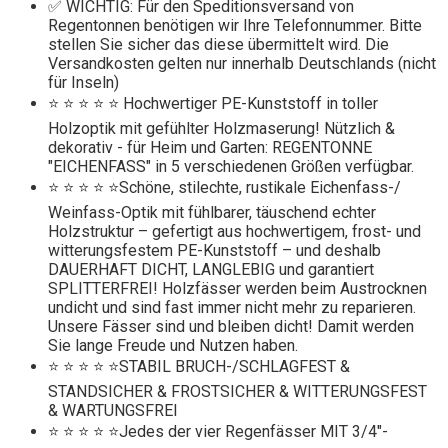
✅ WICHTIG: Für den Speditionsversand von
Regentonnen benötigen wir Ihre Telefonnummer. Bitte
stellen Sie sicher das diese übermittelt wird. Die
Versandkosten gelten nur innerhalb Deutschlands (nicht
für Inseln)
⭐ ⭐ ⭐ ⭐ ⭐ Hochwertiger PE-Kunststoff in toller
Holzoptik mit gefühlter Holzmaserung! Nützlich &
dekorativ - für Heim und Garten: REGENTONNE
"EICHENFASS" in 5 verschiedenen Größen verfügbar.
⭐ ⭐ ⭐ ⭐ ⭐Schöne, stilechte, rustikale Eichenfass-/
Weinfass-Optik mit fühlbarer, täuschend echter
Holzstruktur – gefertigt aus hochwertigem, frost- und
witterungsfestem PE-Kunststoff – und deshalb
DAUERHAFT DICHT, LANGLEBIG und garantiert
SPLITTERFREI! Holzfässer werden beim Austrocknen
undicht und sind fast immer nicht mehr zu reparieren.
Unsere Fässer sind und bleiben dicht! Damit werden
Sie lange Freude und Nutzen haben.
⭐ ⭐ ⭐ ⭐ ⭐STABIL BRUCH-/SCHLAGFEST &
STANDSICHER & FROSTSICHER & WITTERUNGSFEST
& WARTUNGSFREI
⭐ ⭐ ⭐ ⭐ ⭐Jedes der vier Regenfässer MIT 3/4"-