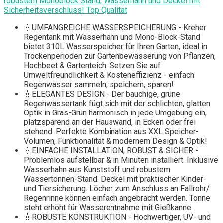
robustem Monoblock Stand, Wasserhahn und Deckel mit
Sicherheitsverschluss! Top Qualität
💧UMFANGREICHE WASSERSPEICHERUNG - Kreher
Regentank mit Wasserhahn und Mono-Block-Stand
bietet 310L Wasserspeicher für Ihren Garten, ideal in
Trockenperioden zur Gartenbewässerung von Pflanzen,
Hochbeet & Gartenteich. Setzen Sie auf
Umweltfreundlichkeit & Kosteneffizienz - einfach
Regenwasser sammeln, speichern, sparen!
💧ELEGANTES DESIGN - Der bauchige, grüne
Regenwassertank fügt sich mit der schlichten, glatten
Optik in Gras-Grün harmonisch in jede Umgebung ein,
platzsparend an der Hauswand, in Ecken oder frei
stehend. Perfekte Kombination aus XXL Speicher-
Volumen, Funktionalität & modernem Design & Optik!
💧EINFACHE INSTALLATION, ROBUST & SICHER -
Problemlos aufstellbar & in Minuten installiert. Inklusive
Wasserhahn aus Kunststoff und robustem
Wassertonnen-Stand. Deckel mit praktischer Kinder-
und Tiersicherung. Löcher zum Anschluss an Fallrohr/
Regenrinne können einfach angebracht werden. Tonne
steht erhöht für Wasserentnahme mit Gießkanne.
💧ROBUSTE KONSTRUKTION - Hochwertiger, UV- und