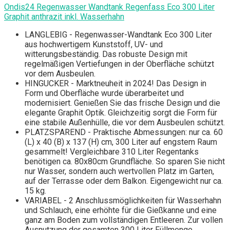
Ondis24 Regenwasser Wandtank Regenfass Eco 300 Liter
Graphit anthrazit inkl. Wasserhahn
LANGLEBIG - Regenwasser-Wandtank Eco 300 Liter
aus hochwertigem Kunststoff, UV- und
witterungsbeständig. Das robuste Design mit
regelmäßigen Vertiefungen in der Oberfläche schützt
vor dem Ausbeulen.
HINGUCKER - Marktneuheit in 2024! Das Design in
Form und Oberfläche wurde überarbeitet und
modernisiert. Genießen Sie das frische Design und die
elegante Graphit Optik. Gleichzeitig sorgt die Form für
eine stabile Außenhülle, die vor dem Ausbeulen schützt.
PLATZSPAREND - Praktische Abmessungen: nur ca. 60
(L) x 40 (B) x 137 (H) cm, 300 Liter auf engstem Raum
gesammelt! Vergleichbare 310 Liter Regentanks
benötigen ca. 80x80cm Grundfläche. So sparen Sie nicht
nur Wasser, sondern auch wertvollen Platz im Garten,
auf der Terrasse oder dem Balkon. Eigengewicht nur ca.
15 kg.
VARIABEL - 2 Anschlussmöglichkeiten für Wasserhahn
und Schlauch, eine erhöhte für die Gießkanne und eine
ganz am Boden zum vollständigen Entleeren. Zur vollen
Ausnutzung der gesamten 300 Liter Füllmenge