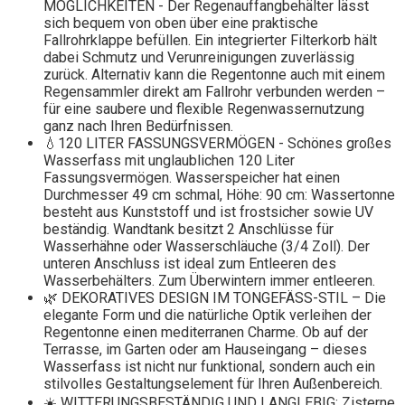
MÖGLICHKEITEN - Der Regenauffangbehälter lässt
sich bequem von oben über eine praktische
Fallrohrklappe befüllen. Ein integrierter Filterkorb hält
dabei Schmutz und Verunreinigungen zuverlässig
zurück. Alternativ kann die Regentonne auch mit einem
Regensammler direkt am Fallrohr verbunden werden –
für eine saubere und flexible Regenwassernutzung
ganz nach Ihren Bedürfnissen.
💧120 LITER FASSUNGSVERMÖGEN - Schönes großes
Wasserfass mit unglaublichen 120 Liter
Fassungsvermögen. Wasserspeicher hat einen
Durchmesser 49 cm schmal, Höhe: 90 cm: Wassertonne
besteht aus Kunststoff und ist frostsicher sowie UV
beständig. Wandtank besitzt 2 Anschlüsse für
Wasserhähne oder Wasserschläuche (3/4 Zoll). Der
unteren Anschluss ist ideal zum Entleeren des
Wasserbehälters. Zum Überwintern immer entleeren.
🌿 DEKORATIVES DESIGN IM TONGEFÄSS-STIL – Die
elegante Form und die natürliche Optik verleihen der
Regentonne einen mediterranen Charme. Ob auf der
Terrasse, im Garten oder am Hauseingang – dieses
Wasserfass ist nicht nur funktional, sondern auch ein
stilvolles Gestaltungselement für Ihren Außenbereich.
☀️ WITTERUNGSBESTÄNDIG UND LANGLEBIG: Zisterne