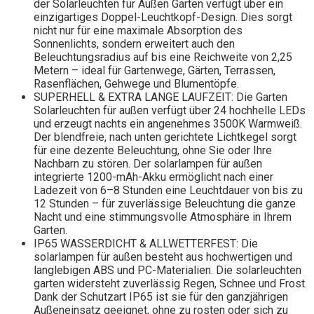
der Solarleuchten für Außen Garten verfügt über ein
einzigartiges Doppel-Leuchtkopf-Design. Dies sorgt
nicht nur für eine maximale Absorption des
Sonnenlichts, sondern erweitert auch den
Beleuchtungsradius auf bis eine Reichweite von 2,25
Metern – ideal für Gartenwege, Gärten, Terrassen,
Rasenflächen, Gehwege und Blumentöpfe.
SUPERHELL & EXTRA LANGE LAUFZEIT: Die Garten
Solarleuchten für außen verfügt über 24 hochhelle LEDs
und erzeugt nachts ein angenehmes 3500K Warmweiß.
Der blendfreie, nach unten gerichtete Lichtkegel sorgt
für eine dezente Beleuchtung, ohne Sie oder Ihre
Nachbarn zu stören. Der solarlampen für außen
integrierte 1200-mAh-Akku ermöglicht nach einer
Ladezeit von 6–8 Stunden eine Leuchtdauer von bis zu
12 Stunden – für zuverlässige Beleuchtung die ganze
Nacht und eine stimmungsvolle Atmosphäre in Ihrem
Garten.
IP65 WASSERDICHT & ALLWETTERFEST: Die
solarlampen für außen besteht aus hochwertigen und
langlebigen ABS und PC-Materialien. Die solarleuchten
garten widersteht zuverlässig Regen, Schnee und Frost.
Dank der Schutzart IP65 ist sie für den ganzjährigen
Außeneinsatz geeignet, ohne zu rosten oder sich zu