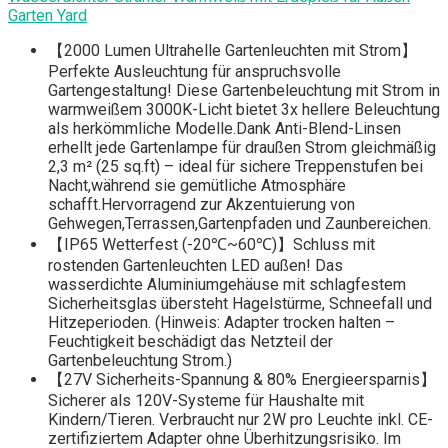
Garten Yard
【2000 Lumen Ultrahelle Gartenleuchten mit Strom】
Perfekte Ausleuchtung für anspruchsvolle
Gartengestaltung! Diese Gartenbeleuchtung mit Strom in
warmweißem 3000K-Licht bietet 3x hellere Beleuchtung
als herkömmliche Modelle.Dank Anti-Blend-Linsen
erhellt jede Gartenlampe für draußen Strom gleichmäßig
2,3 m² (25 sq.ft) – ideal für sichere Treppenstufen bei
Nacht,während sie gemütliche Atmosphäre
schafft.Hervorragend zur Akzentuierung von
Gehwegen,Terrassen,Gartenpfaden und Zaunbereichen.
【IP65 Wetterfest (-20℃~60℃)】Schluss mit
rostenden Gartenleuchten LED außen! Das
wasserdichte Aluminiumgehäuse mit schlagfestem
Sicherheitsglas übersteht Hagelstürme, Schneefall und
Hitzeperioden. (Hinweis: Adapter trocken halten –
Feuchtigkeit beschädigt das Netzteil der
Gartenbeleuchtung Strom.)
【27V Sicherheits-Spannung & 80% Energieersparnis】
Sicherer als 120V-Systeme für Haushalte mit
Kindern/Tieren. Verbraucht nur 2W pro Leuchte inkl. CE-
zertifiziertem Adapter ohne Überhitzungsrisiko. Im