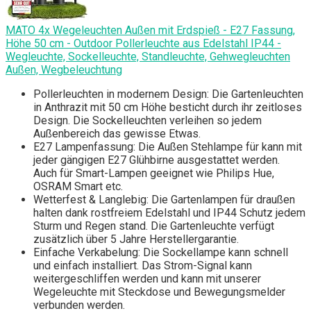
MATO 4x Wegeleuchten Außen mit Erdspieß - E27 Fassung,
Höhe 50 cm - Outdoor Pollerleuchte aus Edelstahl IP44 -
Wegleuchte, Sockelleuchte, Standleuchte, Gehwegleuchten
Außen, Wegbeleuchtung
Pollerleuchten in modernem Design: Die Gartenleuchten
in Anthrazit mit 50 cm Höhe besticht durch ihr zeitloses
Design. Die Sockelleuchten verleihen so jedem
Außenbereich das gewisse Etwas.
E27 Lampenfassung: Die Außen Stehlampe für kann mit
jeder gängigen E27 Glühbirne ausgestattet werden.
Auch für Smart-Lampen geeignet wie Philips Hue,
OSRAM Smart etc.
Wetterfest & Langlebig: Die Gartenlampen für draußen
halten dank rostfreiem Edelstahl und IP44 Schutz jedem
Sturm und Regen stand. Die Gartenleuchte verfügt
zusätzlich über 5 Jahre Herstellergarantie.
Einfache Verkabelung: Die Sockellampe kann schnell
und einfach installiert. Das Strom-Signal kann
weitergeschliffen werden und kann mit unserer
Wegeleuchte mit Steckdose und Bewegungsmelder
verbunden werden.