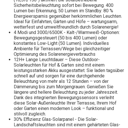
Sicherheitsbeleuchtung sofort bei Bewegung. 400
Lumen bei Erkennung, 50 Lumen im Standby: 80 %
Energieersparnis gegenüber herkömmlichen Leuchten.
Ideal für Einfahrten, Gärten und Höfe – wartungsarm,
wetterfest und umweltfreundlich durch Solarenergie!
4 Modi und 3000/6500K - Kalt-/Warmweiß-Optionen:
Bewegungsgesteuert (50 bis 400 Lumen) oder
konstantes Low-Light (50 Lumen). Individuelles
Ambiente für Terrassen/Wege bei gleichzeitiger
Optimierung des Solarenergieverbrauchs
12H+ Lange Leuchtdauer – Diese Outdoor-
Solarleuchten für Hof & Garten sind mit einem
leistungsstarken Akku ausgestattet. Sie laden tagsüber
schnell auf und sorgen für eine durchgehende
Beleuchtung von mehr als 12 Stunden – von der
Dämmerung bis zum Morgengrauen. Genießen Sie
längere und hellere Beleuchtung zu jeder Jahreszeit.
Dank des integrierten Bewegungssensors verleiht
diese Solar-Außenleuchte Ihrer Terrasse, Ihrem Hof
oder Garten einen modernen Look – funktional und
stilvoll zugleich.
30% Effizienz Glas-Solarpanel - Die Solar-
Landschaftsleuchten sind mit einem gehärteten Glas-