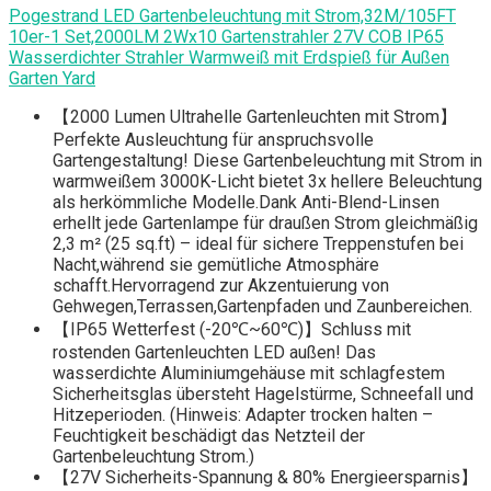
Pogestrand LED Gartenbeleuchtung mit Strom,32M/105FT
10er-1 Set,2000LM 2Wx10 Gartenstrahler 27V COB IP65
Wasserdichter Strahler Warmweiß mit Erdspieß für Außen
Garten Yard
【2000 Lumen Ultrahelle Gartenleuchten mit Strom】
Perfekte Ausleuchtung für anspruchsvolle
Gartengestaltung! Diese Gartenbeleuchtung mit Strom in
warmweißem 3000K-Licht bietet 3x hellere Beleuchtung
als herkömmliche Modelle.Dank Anti-Blend-Linsen
erhellt jede Gartenlampe für draußen Strom gleichmäßig
2,3 m² (25 sq.ft) – ideal für sichere Treppenstufen bei
Nacht,während sie gemütliche Atmosphäre
schafft.Hervorragend zur Akzentuierung von
Gehwegen,Terrassen,Gartenpfaden und Zaunbereichen.
【IP65 Wetterfest (-20℃~60℃)】Schluss mit
rostenden Gartenleuchten LED außen! Das
wasserdichte Aluminiumgehäuse mit schlagfestem
Sicherheitsglas übersteht Hagelstürme, Schneefall und
Hitzeperioden. (Hinweis: Adapter trocken halten –
Feuchtigkeit beschädigt das Netzteil der
Gartenbeleuchtung Strom.)
【27V Sicherheits-Spannung & 80% Energieersparnis】