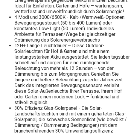
Energieersparnis gegenüber herkömmlichen Leuchten.
Ideal für Einfahrten, Gärten und Höfe – wartungsarm,
wetterfest und umweltfreundlich durch Solarenergie!
4 Modi und 3000/6500K - Kalt-/Warmweiß-Optionen:
Bewegungsgesteuert (50 bis 400 Lumen) oder
konstantes Low-Light (50 Lumen). Individuelles
Ambiente für Terrassen/Wege bei gleichzeitiger
Optimierung des Solarenergieverbrauchs
12H+ Lange Leuchtdauer – Diese Outdoor-
Solarleuchten für Hof & Garten sind mit einem
leistungsstarken Akku ausgestattet. Sie laden tagsüber
schnell auf und sorgen für eine durchgehende
Beleuchtung von mehr als 12 Stunden – von der
Dämmerung bis zum Morgengrauen. Genießen Sie
längere und hellere Beleuchtung zu jeder Jahreszeit.
Dank des integrierten Bewegungssensors verleiht
diese Solar-Außenleuchte Ihrer Terrasse, Ihrem Hof
oder Garten einen modernen Look – funktional und
stilvoll zugleich.
30% Effizienz Glas-Solarpanel - Die Solar-
Landschaftsleuchten sind mit einem gehärteten Glas-
Solarpanel, die schwaches Sonnenlicht (wie bewölkt /
Dämmerung / Dämmerung Bedingungen) mit dem
branchenführenden 30% Umwandlungseffizienz