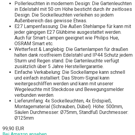
Pollerleuchten in modernem Design: Die Gartenleuchten
in Edelstahl mit 50 cm Höhe besticht durch ihr zeitloses
Design. Die Sockelleuchten verleihen so jedem
Außenbereich das gewisse Etwas.
E27 Lampenfassung: Die Außen Stehlampe für kann mit
jeder gängigen E27 Glühbirne ausgestattet werden.
Auch für Smart-Lampen geeignet wie Philips Hue,
OSRAM Smart etc.
Wetterfest & Langlebig: Die Gartenlampen für draußen
halten dank rostfreiem Edelstahl und IP44 Schutz jedem
Sturm und Regen stand. Die Gartenleuchte verfügt
zusätzlich über 5 Jahre Herstellergarantie.
Einfache Verkabelung: Die Sockellampe kann schnell
und einfach installiert. Das Strom-Signal kann
weitergeschliffen werden und kann mit unserer
Wegeleuchte mit Steckdose und Bewegungsmelder
verbunden werden.
Lieferumfang: 4x Sockelleuchten, 4x Erdspieß,
Montagematerial (Schrauben, Dübel). Höhe: 500mm,
Säulen Durchmesser: Ø75mm, Standfuß Durchmesser:
Ø125mm
99,90 EUR
Bei Amazon ansehen