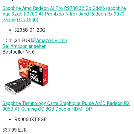
Sapphire Amd Radeon Ai Pro R9700 32 Gb Gddr6 (sapphire
Vga 32gb R9700 AI-Pro 4xdp Nitro+ Amd Radeon Rx 9070
Gaming Oc 16gb)
32358-01-20G
1.511,31 EUR
Bei Amazon ansehen
Bestseller Nr. 6
Sapphire Technology Carte Graphique Pulse AMD Radeon RX
9060 XT Gaming OC 8GB Double HDMI-DP
RX9060XT 8GB
337,99 EUR