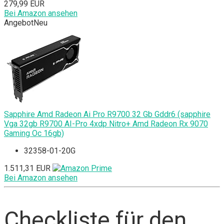
279,99 EUR
Bei Amazon ansehen
Angebot
Neu
Sapphire Amd Radeon Ai Pro R9700 32 Gb Gddr6 (sapphire
Vga 32gb R9700 AI-Pro 4xdp Nitro+ Amd Radeon Rx 9070
Gaming Oc 16gb)
32358-01-20G
1.511,31 EUR
Bei Amazon ansehen
Checkliste für den