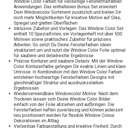
Window Color Farben für vielseitige Fenstermalfarben
Anwendungen. Das enthaltenen Bonus Set erweitert
Dein Windowcolor Sortiment zusätzlich und bieten Dir
noch mehr Möglichkeiten für kreative Motive auf Glas,
Spiegel und glatten Oberflächen
Inklusive Zubehör und Vorlagen: Das Window Color Set
enthält 10 Spezialfolien, ein Vorlagenheft mit über 500
Motiven sowie praktisches Zubehör für präzises
Arbeiten. So setzt Du Deine Fensterfarben Ideen
strukturiert um und nutzt die Window Color Folie optimal
für saubere und detailreiche Ergebnisse
Präzise Konturen und saubere Details: Mit der Window
Color Konturenfarbe gelingen Dir exakte Linien und klare
Umrisse. In Kombination mit den Window Color Farben
entstehen hochwertige Fensterfarben Designs mit
gleichmäßiger Struktur und ausdrucksstarken
Ergebnissen
Wiederverwendbare Windowcolor Motive: Nach dem
Trocknen lassen sich Deine Window Color Bilder
einfach von der Folie abziehen und aufbringen. Die
Fensterfarben haften zuverlässig und können jederzeit
neu positioniert werden für flexible Window Colour
Dekorationen im Alltag
Vielseitige Farbgestaltung und kreative Freiheit: Durch