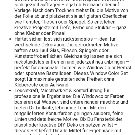
sich gezielt auftragen – egal ob Freihand oder auf
Vorlage. Nach dem Trocknen ziehst Du die Motive von
der Folie ab und platzierst sie auf glatten Oberflächen
wie Fenster, Fliesen oder Spiegel. So entstehen
kreative Projekte mit Tiefe, Farbe und Struktur – ganz
ohne Kleber oder Pinsel.
Haftet sicher, löst sich rückstandslos – ideal für
wechselnde Dekoration: Die getrockneten Motive
haften stabil auf Glas, Fliesen, Spiegeln oder
Kunststoffoberflächen. Gleichzeitig lassen sie sich
rückstandslos entfernen und jederzeit neu anbringen –
perfekt für saisonale Themen wie Window Color Herbst
oder spontane Bastelideen. Dieses Window Color Set
sorgt für maximale gestalterische Freiheit ohne
Klebereste oder Aufwand.
Leuchtkraft, Mischbarkeit & Konturführung für
professionelle Ergebnisse: Die Windowcolor Farben
basieren auf Wasser, sind untereinander mischbar und
bieten Dir brillante, lebendige Töne. Mit den
mitgelieferten Konturfarben gelingen saubere, feine
Linien und detailreiche Motive. Ob Du Fensterbilder
planst oder kreative DIY-Deko umsetzen willst –
dieses Set liefert Dir alle Mittel für Ergebnisse mit