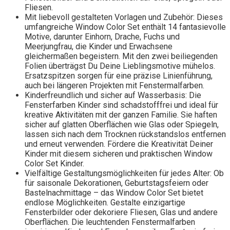
Fliesen.
Mit liebevoll gestalteten Vorlagen und Zubehör: Dieses
umfangreiche Window Color Set enthält 14 fantasievolle
Motive, darunter Einhorn, Drache, Fuchs und
Meerjungfrau, die Kinder und Erwachsene
gleichermaßen begeistern. Mit den zwei beiliegenden
Folien überträgst Du Deine Lieblingsmotive mühelos.
Ersatzspitzen sorgen für eine präzise Linienführung,
auch bei längeren Projekten mit Fenstermalfarben.
Kinderfreundlich und sicher auf Wasserbasis: Die
Fensterfarben Kinder sind schadstofffrei und ideal für
kreative Aktivitäten mit der ganzen Familie. Sie haften
sicher auf glatten Oberflächen wie Glas oder Spiegeln,
lassen sich nach dem Trocknen rückstandslos entfernen
und erneut verwenden. Fördere die Kreativität Deiner
Kinder mit diesem sicheren und praktischen Window
Color Set Kinder.
Vielfältige Gestaltungsmöglichkeiten für jedes Alter: Ob
für saisonale Dekorationen, Geburtstagsfeiern oder
Bastelnachmittage – das Window Color Set bietet
endlose Möglichkeiten. Gestalte einzigartige
Fensterbilder oder dekoriere Fliesen, Glas und andere
Oberflächen. Die leuchtenden Fenstermalfarben