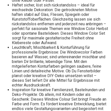
ohne Kleber oder Pinsel.
Haftet sicher, löst sich rückstandslos – ideal für
wechselnde Dekoration: Die getrockneten Motive
haften stabil auf Glas, Fliesen, Spiegeln oder
Kunststoffoberflächen. Gleichzeitig lassen sie sich
rückstandslos entfernen und jederzeit neu anbringen –
perfekt für saisonale Themen wie Window Color Herbst
oder spontane Bastelideen. Dieses Window Color Set
sorgt für maximale gestalterische Freiheit ohne
Klebereste oder Aufwand.
Leuchtkraft, Mischbarkeit & Konturführung für
professionelle Ergebnisse: Die Windowcolor Farben
basieren auf Wasser, sind untereinander mischbar und
bieten Dir brillante, lebendige Töne. Mit den
mitgelieferten Konturfarben gelingen saubere, feine
Linien und detailreiche Motive. Ob Du Fensterbilder
planst oder kreative DIY-Deko umsetzen willst –
dieses Set liefert Dir alle Mittel für Ergebnisse mit
echter Ausdruckskraft.
Inspiration für kreative Familienzeit, Bastelrunden und
Deko-Projekte: Ob allein, mit Kindern oder als
Geschenk: Dieses Window Colour Set bringt Freude an
Farbe und Form. Es fördert kreative Entwicklung, bietet
endlos viele Gestaltungsvarianten und begeistert mit