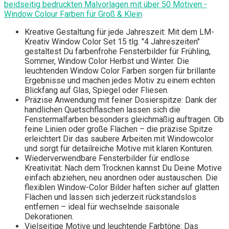
beidseitig bedruckten Malvorlagen mit über 50 Motiven -
Window Colour Farben für Groß & Klein
Kreative Gestaltung für jede Jahreszeit: Mit dem LM-
Kreativ Window Color Set 15 tlg. "4 Jahreszeiten"
gestaltest Du farbenfrohe Fensterbilder für Frühling,
Sommer, Window Color Herbst und Winter. Die
leuchtenden Window Color Farben sorgen für brillante
Ergebnisse und machen jedes Motiv zu einem echten
Blickfang auf Glas, Spiegel oder Fliesen.
Präzise Anwendung mit feiner Dosierspitze: Dank der
handlichen Quetschflaschen lassen sich die
Fenstermalfarben besonders gleichmäßig auftragen. Ob
feine Linien oder große Flächen – die präzise Spitze
erleichtert Dir das saubere Arbeiten mit Windowcolor
und sorgt für detailreiche Motive mit klaren Konturen.
Wiederverwendbare Fensterbilder für endlose
Kreativität: Nach dem Trocknen kannst Du Deine Motive
einfach abziehen, neu anordnen oder austauschen. Die
flexiblen Window-Color Bilder haften sicher auf glatten
Flächen und lassen sich jederzeit rückstandslos
entfernen – ideal für wechselnde saisonale
Dekorationen.
Vielseitige Motive und leuchtende Farbtöne: Das