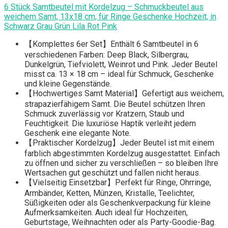
6 Stück Samtbeutel mit Kordelzug – Schmuckbeutel aus
weichem Samt, 13x18 cm, für Ringe Geschenke Hochzeit, in
Schwarz Grau Grün Lila Rot Pink
【Komplettes 6er Set】Enthält 6 Samtbeutel in 6
verschiedenen Farben: Deep Black, Silbergrau,
Dunkelgrün, Tiefviolett, Weinrot und Pink. Jeder Beutel
misst ca. 13 × 18 cm – ideal für Schmuck, Geschenke
und kleine Gegenstände.
【Hochwertiges Samt Material】Gefertigt aus weichem,
strapazierfähigem Samt. Die Beutel schützen Ihren
Schmuck zuverlässig vor Kratzern, Staub und
Feuchtigkeit. Die luxuriöse Haptik verleiht jedem
Geschenk eine elegante Note.
【Praktischer Kordelzug】Jeder Beutel ist mit einem
farblich abgestimmten Kordelzug ausgestattet. Einfach
zu öffnen und sicher zu verschließen – so bleiben Ihre
Wertsachen gut geschützt und fallen nicht heraus.
【Vielseitig Einsetzbar】Perfekt für Ringe, Ohrringe,
Armbänder, Ketten, Münzen, Kristalle, Teelichter,
Süßigkeiten oder als Geschenkverpackung für kleine
Aufmerksamkeiten. Auch ideal für Hochzeiten,
Geburtstage, Weihnachten oder als Party-Goodie-Bag.