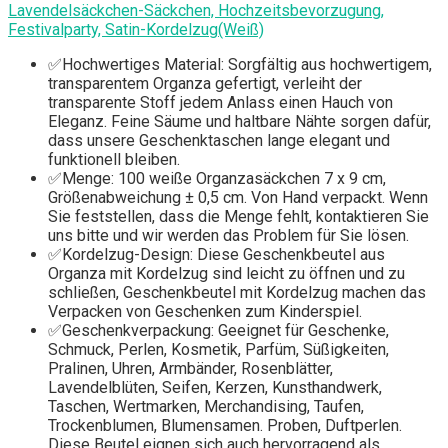
Lavendelsäckchen-Säckchen, Hochzeitsbevorzugung,
Festivalparty, Satin-Kordelzug(Weiß)
✅Hochwertiges Material: Sorgfältig aus hochwertigem,
transparentem Organza gefertigt, verleiht der
transparente Stoff jedem Anlass einen Hauch von
Eleganz. Feine Säume und haltbare Nähte sorgen dafür,
dass unsere Geschenktaschen lange elegant und
funktionell bleiben.
✅Menge: 100 weiße Organzasäckchen 7 x 9 cm,
Größenabweichung ± 0,5 cm. Von Hand verpackt. Wenn
Sie feststellen, dass die Menge fehlt, kontaktieren Sie
uns bitte und wir werden das Problem für Sie lösen.
✅Kordelzug-Design: Diese Geschenkbeutel aus
Organza mit Kordelzug sind leicht zu öffnen und zu
schließen, Geschenkbeutel mit Kordelzug machen das
Verpacken von Geschenken zum Kinderspiel.
✅Geschenkverpackung: Geeignet für Geschenke,
Schmuck, Perlen, Kosmetik, Parfüm, Süßigkeiten,
Pralinen, Uhren, Armbänder, Rosenblätter,
Lavendelblüten, Seifen, Kerzen, Kunsthandwerk,
Taschen, Wertmarken, Merchandising, Taufen,
Trockenblumen, Blumensamen. Proben, Duftperlen.
Diese Beutel eignen sich auch hervorragend als