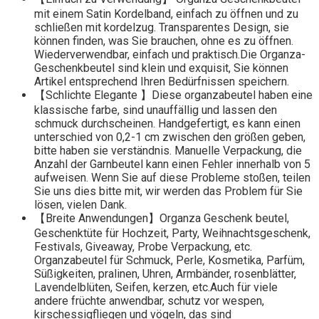
mit einem Satin Kordelband, einfach zu öffnen und zu
schließen mit kordelzug. Transparentes Design, sie
können finden, was Sie brauchen, ohne es zu öffnen.
Wiederverwendbar, einfach und praktisch.Die Organza-
Geschenkbeutel sind klein und exquisit, Sie können
Artikel entsprechend Ihren Bedürfnissen speichern.
【Schlichte Elegante 】Diese organzabeutel haben eine
klassische farbe, sind unauffällig und lassen den
schmuck durchscheinen. Handgefertigt, es kann einen
unterschied von 0,2-1 cm zwischen den größen geben,
bitte haben sie verständnis. Manuelle Verpackung, die
Anzahl der Garnbeutel kann einen Fehler innerhalb von 5
aufweisen. Wenn Sie auf diese Probleme stoßen, teilen
Sie uns dies bitte mit, wir werden das Problem für Sie
lösen, vielen Dank.
【Breite Anwendungen】Organza Geschenk beutel,
Geschenktüte für Hochzeit, Party, Weihnachtsgeschenk,
Festivals, Giveaway, Probe Verpackung, etc.
Organzabeutel für Schmuck, Perle, Kosmetika, Parfüm,
Süßigkeiten, pralinen, Uhren, Armbänder, rosenblätter,
Lavendelblüten, Seifen, kerzen, etc.Auch für viele
andere früchte anwendbar, schutz vor wespen,
kirschessigfliegen und vögeln, das sind