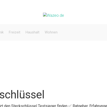
nik
Freizeit
Haushalt
Wohnen
schlüssel
tzt den Steckschlüssel Testsieger finden ✅ Ratgeber, Erfahrunge