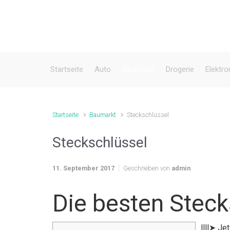
Zum Hauptinhalt springen
Startseite
Auto
Baumarkt
Drogerie
Elektro
Startseite
Baumarkt
Steckschlüssel
Steckschlüssel
11. September 2017
Geschrieben von
admin
Die besten Steck
llll➤ Je