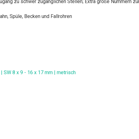
Zugang zu schwer zugänglichen Stellen; Extra große Nummern zur
hn, Spüle, Becken und Fallrohren
 | SW 8 x 9 - 16 x 17 mm | metrisch